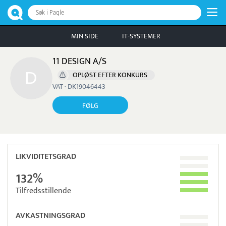
Søk i Paqle
MIN SIDE
IT-SYSTEMER
11 DESIGN A/S
OPLØST EFTER KONKURS
VAT · DK19046443
FØLG
LIKVIDITETSGRAD
132%
Tilfredsstillende
AVKASTNINGSGRAD