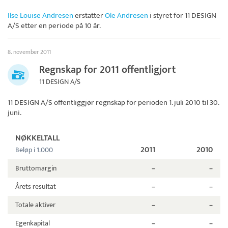
Ilse Louise Andresen
erstatter
Ole Andresen
i styret for
11 DESIGN
A/S
etter en periode på 10 år.
8. november 2011
Regnskap for 2011 offentligjort
11 DESIGN A/S
11 DESIGN A/S
offentliggjør regnskap for perioden 1. juli 2010 til 30.
juni.
NØKKELTALL
2011
2010
Beløp i 1.000
Bruttomargin
–
–
Årets resultat
–
–
Totale aktiver
–
–
Egenkapital
–
–