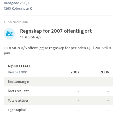
Bredgade 25 E, 3.
1260 København K
13. november 2007
Regnskap for 2007 offentligjort
11 DESIGN A/S
11 DESIGN A/S
offentliggjør regnskap for perioden 1. juli 2006 til 30.
juni.
NØKKELTALL
2007
2006
Beløp i 1.000
Bruttomargin
–
–
Årets resultat
–
–
Totale aktiver
–
–
Egenkapital
–
–