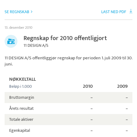
SE REGNSKAB
LAST NED PDF
13. desember 2010
Regnskap for 2010 offentligjort
11 DESIGN A/S
11 DESIGN A/S
offentliggjør regnskap for perioden 1. juli 2009 til 30.
juni.
NØKKELTALL
2010
2009
Beløp i 1.000
Bruttomargin
–
–
Årets resultat
–
–
Totale aktiver
–
–
Egenkapital
–
–