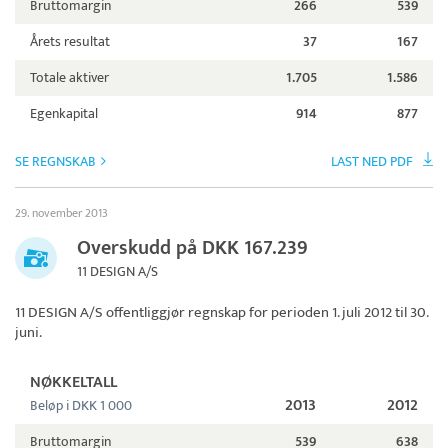
Bruttomargin
266
539
Årets resultat
37
167
Totale aktiver
1.705
1.586
Egenkapital
914
877
SE REGNSKAB
LAST NED PDF
29. november 2013
Overskudd på DKK 167.239
11 DESIGN A/S
11 DESIGN A/S
offentliggjør regnskap for perioden 1. juli 2012 til 30.
juni.
NØKKELTALL
2013
2012
Beløp i DKK 1 000
Bruttomargin
539
638