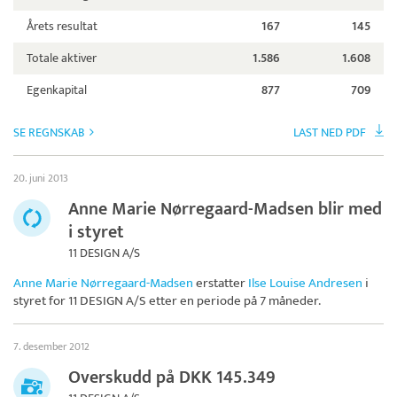
Årets resultat
167
145
Totale aktiver
1.586
1.608
Egenkapital
877
709
SE REGNSKAB
LAST NED PDF
20. juni 2013
Anne Marie Nørregaard-Madsen blir med
i styret
11 DESIGN A/S
Anne Marie Nørregaard-Madsen
erstatter
Ilse Louise Andresen
i
styret for
11 DESIGN A/S
etter en periode på 7 måneder.
7. desember 2012
Overskudd på DKK 145.349