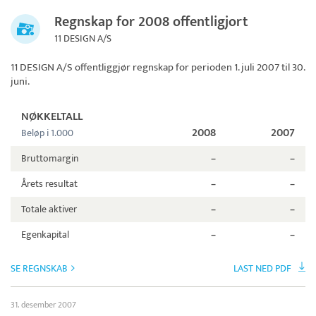
Regnskap for 2008 offentligjort
11 DESIGN A/S
11 DESIGN A/S
offentliggjør regnskap for perioden 1. juli 2007 til 30.
juni.
NØKKELTALL
2008
2007
Beløp i 1.000
Bruttomargin
–
–
Årets resultat
–
–
Totale aktiver
–
–
Egenkapital
–
–
SE REGNSKAB
LAST NED PDF
31. desember 2007