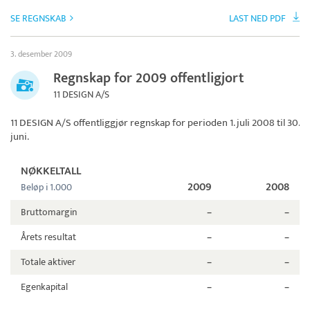
SE REGNSKAB
LAST NED PDF
3. desember 2009
Regnskap for 2009 offentligjort
11 DESIGN A/S
11 DESIGN A/S
offentliggjør regnskap for perioden 1. juli 2008 til 30.
juni.
NØKKELTALL
2009
2008
Beløp i 1.000
Bruttomargin
–
–
Årets resultat
–
–
Totale aktiver
–
–
Egenkapital
–
–