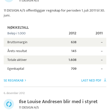
11 DESIGN A/S
11 DESIGN A/S
offentliggjør regnskap for perioden 1. juli 2011 til 30.
juni.
NØKKELTALL
2012
2011
Beløp i 1.000
Bruttomargin
638
–
Årets resultat
145
–
Totale aktiver
1.608
–
Egenkapital
709
–
SE REGNSKAB
LAST NED PDF
6. desember 2012
Ilse Louise Andresen blir med i styret
11 DESIGN A/S