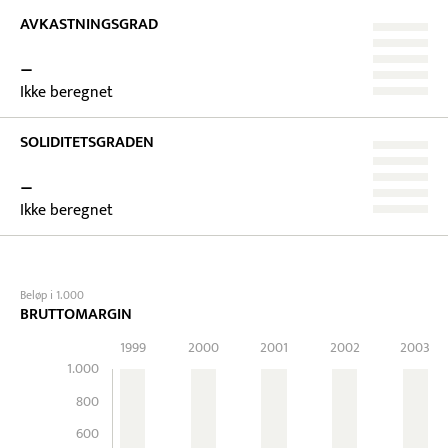
AVKASTNINGSGRAD
–
Ikke beregnet
SOLIDITETSGRADEN
–
Ikke beregnet
Beløp i 1.000
BRUTTOMARGIN
1999
2000
2001
2002
2003
1.000
800
600