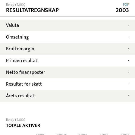
Beløp i 1.000
PDF
RESULTATREGNSKAP
2003
Valuta
-
Omsetning
-
Bruttomargin
-
Primærresultat
-
Netto finansposter
-
Resultat før skatt
-
Årets resultat
-
Beløp i 1.000
TOTALE AKTIVER