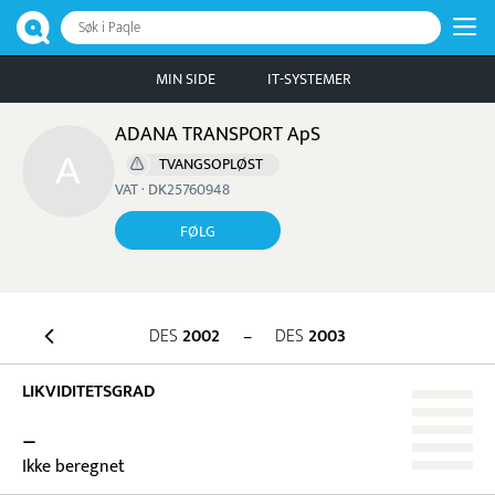
Søk i Paqle
MIN SIDE
IT-SYSTEMER
ADANA TRANSPORT ApS
TVANGSOPLØST
VAT · DK25760948
FØLG
DES
2002
–
DES
2003
LIKVIDITETSGRAD
–
Ikke beregnet