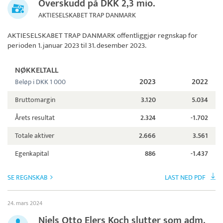
Overskudd på DKK 2,3 mio.
AKTIESELSKABET TRAP DANMARK
AKTIESELSKABET TRAP DANMARK
offentliggjør regnskap for
perioden 1. januar 2023 til 31. desember 2023.
NØKKELTALL
2023
2022
Beløp i DKK 1 000
Bruttomargin
3.120
5.034
Årets resultat
2.324
-1.702
Totale aktiver
2.666
3.561
Egenkapital
886
-1.437
SE REGNSKAB
LAST NED PDF
24. mars 2024
Niels Otto Elers Koch slutter som adm.