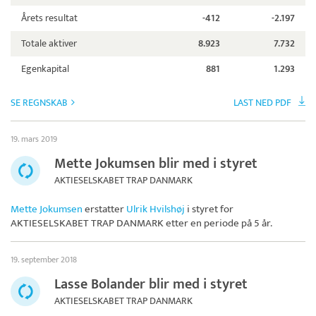
Årets resultat
-412
-2.197
Totale aktiver
8.923
7.732
Egenkapital
881
1.293
SE REGNSKAB
LAST NED PDF
19. mars 2019
Mette Jokumsen blir med i styret
AKTIESELSKABET TRAP DANMARK
Mette Jokumsen
erstatter
Ulrik Hvilshøj
i styret for
AKTIESELSKABET TRAP DANMARK
etter en periode på 5 år.
19. september 2018
Lasse Bolander blir med i styret
AKTIESELSKABET TRAP DANMARK