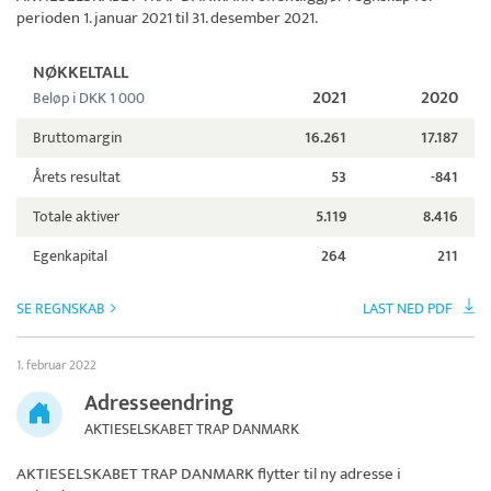
perioden 1. januar 2021 til 31. desember 2021.
NØKKELTALL
2021
2020
Beløp i DKK 1 000
Bruttomargin
16.261
17.187
Årets resultat
53
-841
Totale aktiver
5.119
8.416
Egenkapital
264
211
SE REGNSKAB
LAST NED PDF
1. februar 2022
Adresseendring
AKTIESELSKABET TRAP DANMARK
AKTIESELSKABET TRAP DANMARK
flytter til ny adresse i