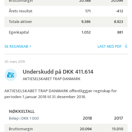
Bruttomargin
20.588
20.094
Årets resultat
171
-412
Totale aktiver
9.386
8.923
Egenkapital
1.052
881
SE REGNSKAB
LAST NED PDF
20. mars 2019
Underskudd på DKK 411.614
AKTIESELSKABET TRAP DANMARK
AKTIESELSKABET TRAP DANMARK
offentliggjør regnskap for
perioden 1. januar 2018 til 31. desember 2018.
NØKKELTALL
2018
2017
Beløp i DKK 1 000
Bruttomargin
20.094
15.010