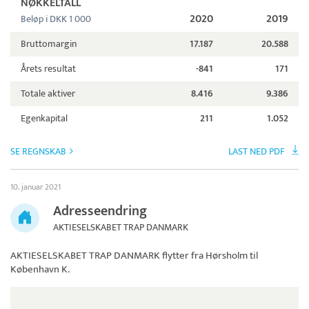
NØKKELTALL
2020
2019
Beløp i DKK 1 000
Bruttomargin
17.187
20.588
Årets resultat
-841
171
Totale aktiver
8.416
9.386
Egenkapital
211
1.052
SE REGNSKAB
LAST NED PDF
10. januar 2021
Adresseendring
AKTIESELSKABET TRAP DANMARK
AKTIESELSKABET TRAP DANMARK
flytter fra Hørsholm til
København K.