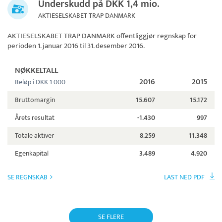
Underskudd på DKK 1,4 mio.
AKTIESELSKABET TRAP DANMARK
AKTIESELSKABET TRAP DANMARK
offentliggjør regnskap for
perioden 1. januar 2016 til 31. desember 2016.
NØKKELTALL
2016
2015
Beløp i DKK 1 000
Bruttomargin
15.607
15.172
Årets resultat
-1.430
997
Totale aktiver
8.259
11.348
Egenkapital
3.489
4.920
SE REGNSKAB
LAST NED PDF
SE FLERE