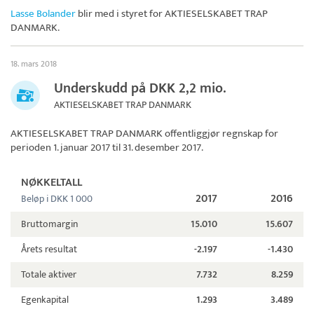
Lasse Bolander
blir med i styret for
AKTIESELSKABET TRAP
DANMARK
.
18. mars 2018
Underskudd på DKK 2,2 mio.
AKTIESELSKABET TRAP DANMARK
AKTIESELSKABET TRAP DANMARK
offentliggjør regnskap for
perioden 1. januar 2017 til 31. desember 2017.
NØKKELTALL
2017
2016
Beløp i DKK 1 000
Bruttomargin
15.010
15.607
Årets resultat
-2.197
-1.430
Totale aktiver
7.732
8.259
Egenkapital
1.293
3.489