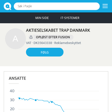
Søk i Paqle
MIN SIDE
IT-SYSTEMER
AKTIESELSKABET TRAP DANMARK
OPLØST EFTER FUSION
VAT · DK35643338 · Reklamebeskyttet
FØLG
ANSATTE
40
30
20