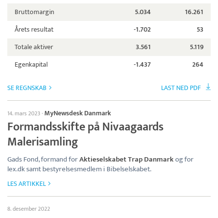
Bruttomargin
5.034
16.261
Årets resultat
-1.702
53
Totale aktiver
3.561
5.119
Egenkapital
-1.437
264
SE REGNSKAB
LAST NED PDF
MyNewsdesk Danmark
14. mars 2023
·
Formandsskifte på Nivaagaards
Malerisamling
Gads Fond, formand for
Aktieselskabet Trap Danmark
og for
lex.dk samt bestyrelsesmedlem i Bibelselskabet.
LES ARTIKKEL
8. desember 2022