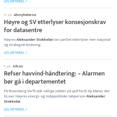
LES ARTIKKEL
abcnyheter.no
17. juli
·
Høyre og SV etterlyser konsesjonskrav
for datasentre
Høyres
Aleksander Stokkebø
sier partiet etterlyser mer nasjonal
og strategisk tenkning.
LES ARTIKKEL
nrk.no
7. juli
·
Refser havvind-håndtering: – Alarmen
bør gå i departementet
På Rosenberg Verft står viktige jobber på spill fordi Ap kløner det
til, sier Høyres energi- og miljøpolitiske talsperson
Aleksander
Stokkebø
.
LES ARTIKKEL