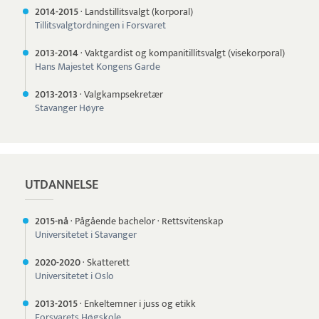
2014-
2015
·
Landstillitsvalgt (korporal)
Tillitsvalgtordningen i Forsvaret
2013-
2014
·
Vaktgardist og kompanitillitsvalgt (visekorporal)
Hans Majestet Kongens Garde
2013-
2013
·
Valgkampsekretær
Stavanger Høyre
UTDANNELSE
2015-nå
·
Pågående bachelor
·
Rettsvitenskap
Universitetet i Stavanger
2020-
2020
·
Skatterett
Universitetet i Oslo
2013-
2015
·
Enkeltemner i juss og etikk
Forsvarets Høgskole