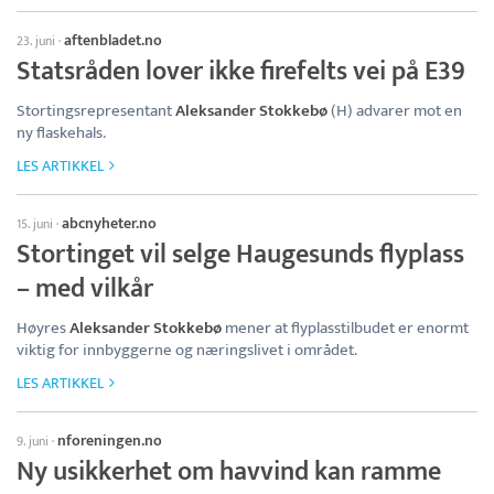
aftenbladet.no
23. juni
·
Statsråden lover ikke firefelts vei på E39
Stortingsrepresentant
Aleksander Stokkebø
(H) advarer mot en
ny flaskehals.
LES ARTIKKEL
abcnyheter.no
15. juni
·
Stortinget vil selge Haugesunds flyplass
– med vilkår
Høyres
Aleksander Stokkebø
mener at flyplasstilbudet er enormt
viktig for innbyggerne og næringslivet i området.
LES ARTIKKEL
nforeningen.no
9. juni
·
Ny usikkerhet om havvind kan ramme