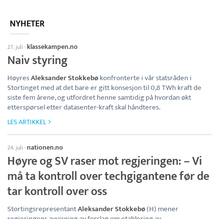
NYHETER
klassekampen.no
27. juli
·
Naiv styring
Høyres
Aleksander Stokkebø
konfronterte i vår statsråden i
Stortinget med at det bare er gitt konsesjon til 0,8 TWh kraft de
siste fem årene, og utfordret henne samtidig på hvordan økt
etterspørsel etter datasenter-kraft skal håndteres.
LES ARTIKKEL
nationen.no
24. juli
·
Høyre og SV raser mot regjeringen: – Vi
må ta kontroll over techgigantene før de
tar kontroll over oss
Stortingsrepresentant
Aleksander Stokkebø
(H) mener
regjeringens avvisning av forslag om etablering av