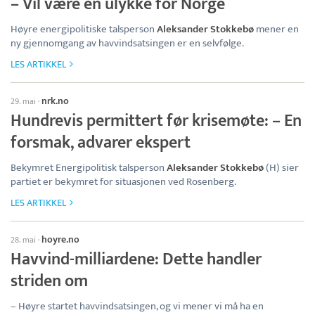
– Vil være en ulykke for Norge
Høyre energipolitiske talsperson
Aleksander Stokkebø
mener en
ny gjennomgang av havvindsatsingen er en selvfølge.
LES ARTIKKEL
nrk.no
29. mai
·
Hundrevis permittert før krisemøte: – En
forsmak, advarer ekspert
Bekymret Energipolitisk talsperson
Aleksander Stokkebø
(H) sier
partiet er bekymret for situasjonen ved Rosenberg.
LES ARTIKKEL
hoyre.no
28. mai
·
Havvind-milliardene: Dette handler
striden om
– Høyre startet havvindsatsingen, og vi mener vi må ha en