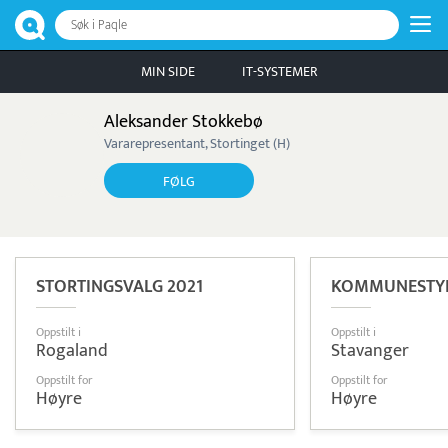
Søk i Paqle
MIN SIDE
IT-SYSTEMER
Aleksander Stokkebø
Vararepresentant, Stortinget (H)
FØLG
STORTINGSVALG 2021
KOMMUNESTYR
Oppstilt i
Oppstilt i
Rogaland
Stavanger
Oppstilt for
Oppstilt for
Høyre
Høyre