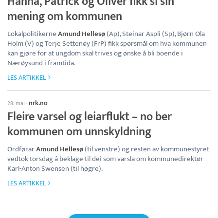
Hanna, Patrick og Oliver fikk si sin
mening om kommunen
Lokalpolitikerne
Amund Hellesø
(Ap), Steinar Aspli (Sp), Bjørn Ola
Holm (V) og Terje Settenøy (FrP) fikk spørsmål om hva kommunen
kan gjøre for at ungdom skal trives og ønske å bli boende i
Nærøysund i framtida.
LES ARTIKKEL
nrk.no
28. mai
·
Fleire varsel og leiarflukt – no ber
kommunen om unnskyldning
Ordførar
Amund Hellesø
(til venstre) og resten av kommunestyret
vedtok torsdag å beklage til dei som varsla om kommunedirektør
Karl-Anton Swensen (til høgre).
LES ARTIKKEL