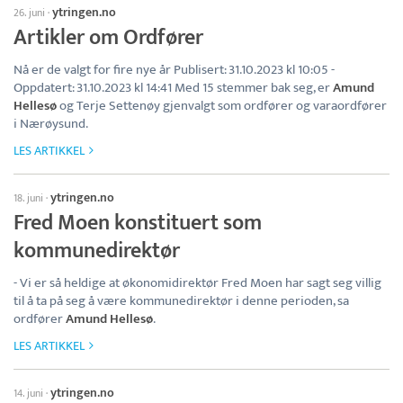
ytringen.no
26. juni
·
Artikler om Ordfører
Nå er de valgt for fire nye år Publisert: 31.10.2023 kl 10:05 -
Oppdatert: 31.10.2023 kl 14:41 Med 15 stemmer bak seg, er
Amund
Hellesø
og Terje Settenøy gjenvalgt som ordfører og varaordfører
i Nærøysund.
LES ARTIKKEL
ytringen.no
18. juni
·
Fred Moen konstituert som
kommunedirektør
- Vi er så heldige at økonomidirektør Fred Moen har sagt seg villig
til å ta på seg å være kommunedirektør i denne perioden, sa
ordfører
Amund Hellesø
.
LES ARTIKKEL
ytringen.no
14. juni
·