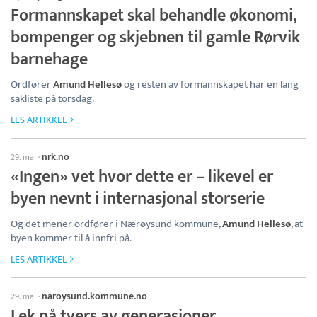
Formannskapet skal behandle økonomi,
bompenger og skjebnen til gamle Rørvik
barnehage
Ordfører
Amund Hellesø
og resten av formannskapet har en lang
sakliste på torsdag.
LES ARTIKKEL
nrk.no
29. mai
·
«Ingen» vet hvor dette er – likevel er
byen nevnt i internasjonal storserie
Og det mener ordfører i Nærøysund kommune,
Amund Hellesø
, at
byen kommer til å innfri på.
LES ARTIKKEL
naroysund.kommune.no
29. mai
·
Lek på tvers av generasjoner