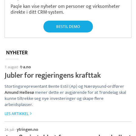
Paqle kan vise nyheter om personer og virksomheter
direkte i ditt CRM-system.
BESTIL DEMO
NYHETER
t-a.no
7. august
·
Jubler for regjeringens krafttak
Stortingsrepresentant Bente Estil (Ap) og Nærøysund-ordfører
Amund Hellesø
mener dette er avgjørende for at Trøndelag skal
kunne tiltrekke seg nye investeringer og skape flere
arbeidsplasser.
LES ARTIKKEL
ytringen.no
24. juli
·