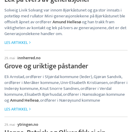
Solveig Livik Solvang var innom Bjørkåstunet og ga stor innsats i
potetløp med rullator Mini-generasjonslekene på Bjørkåstunet ble
offisielt åpnet av ordfører
Amund Hellesø
og han trakk fram
viktigheten av kontakt og lek på tvers av generasjonene, det er det
Generasjonslekene handler om.
LES ARTIKKEL
innherred.no
29. mai
·
Grove og uriktige påstander
Eli Arnstad, ordfører i Stjørdal kommune (leder), Gjøran Sandvik,
ordfører i Meråker kommune, Unn-Elisabeth Kristiansen, ordfører i
Inderøy kommune, Knut Snorre Sandnes, ordfører i Verdal
kommune, Elisabeth Bjørhusdal, ordfører i Namsskogan kommune
og
Amund Hellesø
, ordfører i Nærøysund kommune
LES ARTIKKEL
ytringen.no
29. mai
·