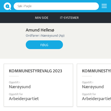
Søk i Paqle
MIN SIDE
IT-SYSTEMER
Amund Hellesø
Ordfører i Nærøysund (Ap)
FØLG
KOMMUNESTYREVALG 2023
KOMMUNESTYR
Oppstilt i
Oppstilt i
Nærøysund
Nærøysund
Oppstilt for
Oppstilt for
Arbeiderpartiet
Arbeiderpartie