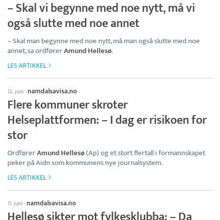
– Skal vi begynne med noe nytt, må vi
også slutte med noe annet
– Skal man begynne med noe nytt, må man også slutte med noe
annet, sa ordfører
Amund Hellesø
.
LES ARTIKKEL
namdalsavisa.no
12. juni
·
Flere kommuner skroter
Helseplattformen: – I dag er risikoen for
stor
Ordfører
Amund Hellesø
(Ap) og et stort flertall i formannskapet
peker på Aidn som kommunens nye journalsystem.
LES ARTIKKEL
namdalsavisa.no
11. juni
·
Hellesø sikter mot fylkesklubba: – Da