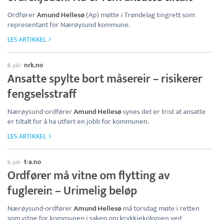
Ordfører
Amund Hellesø
(Ap) møtte i Trøndelag tingrett som
representant for Nærøysund kommune.
LES ARTIKKEL
nrk.no
8. juli
·
Ansatte spylte bort måsereir – risikerer
fengselsstraff
Nærøysund-ordfører
Amund Hellesø
synes det er trist at ansatte
er tiltalt for å ha utført en jobb for kommunen.
LES ARTIKKEL
t-a.no
6. juli
·
Ordfører må vitne om flytting av
fuglereir: – Urimelig beløp
Nærøysund-ordfører
Amund Hellesø
må torsdag møte i retten
som vitne for kommunen i saken om krykkjekolonien ved