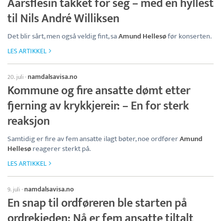
Aarsflesin takket for seg – med en hyllest
til Nils André Williksen
Det blir sårt, men også veldig fint, sa
Amund Hellesø
før konserten.
LES ARTIKKEL
namdalsavisa.no
20. juli
·
Kommune og fire ansatte dømt etter
fjerning av krykkjereir: – En for sterk
reaksjon
Samtidig er fire av fem ansatte ilagt bøter, noe ordfører
Amund
Hellesø
reagerer sterkt på.
LES ARTIKKEL
namdalsavisa.no
9. juli
·
En snap til ordføreren ble starten på
ordrekjeden: Nå er fem ansatte tiltalt