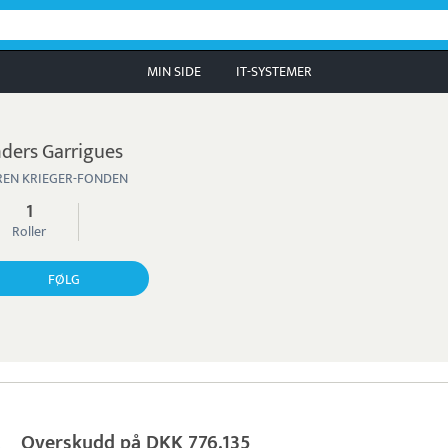
MIN SIDE
IT-SYSTEMER
ders Garrigues
REN KRIEGER-FONDEN
1
Roller
FØLG
Overskudd på DKK 776.135