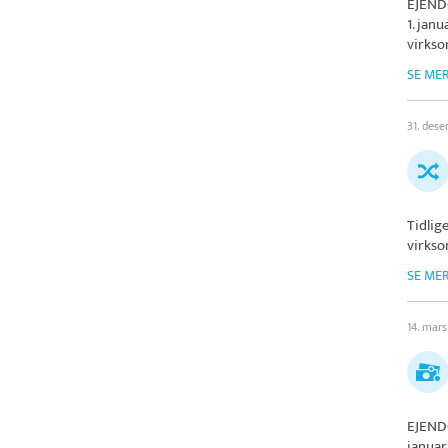
EJEND
1. jan
virks
SE ME
31. des
Tidlig
virks
SE ME
14. mar
EJEND
januar