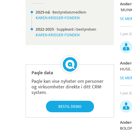
Ander
'MUNK
2025-nå
·
Bestyrelsesmedlem
KAREN KRIEGER-FONDEN
SE ME
2022-
2025
·
Suppleant i bestyrelsen
1. juni 
KAREN KRIEGER-FONDEN
Ander
HUSE
.
Paqle data
SE ME
Paqle kan vise nyheter om personer
og virksomheter direkte i ditt CRM-
system.
1. juni 
BESTIL DEMO
Ander
BOLDP