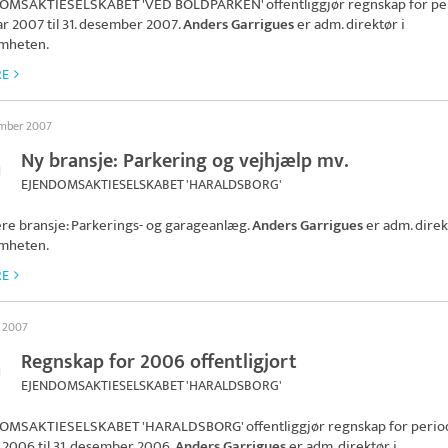
OMSAKTIESELSKABET 'VED BOLDPARKEN'
offentliggjør regnskap for p
uar 2007 til 31. desember 2007.
Anders Garrigues
er adm. direktør i
omheten.
RE
ember 2007
Ny bransje: Parkering og vejhjælp mv.
EJENDOMSAKTIESELSKABET 'HARALDSBORG'
ere bransje: Parkerings- og garageanlæg.
Anders Garrigues
er adm. direk
omheten.
RE
s 2007
Regnskap for 2006 offentligjort
EJENDOMSAKTIESELSKABET 'HARALDSBORG'
OMSAKTIESELSKABET 'HARALDSBORG'
offentliggjør regnskap for period
 2006 til 31. desember 2006.
Anders Garrigues
er adm. direktør i