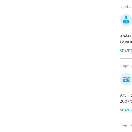
1. juni 
Ander
PARKB
SE ME
2. april
A/S H
2007 t
SE ME
2. april