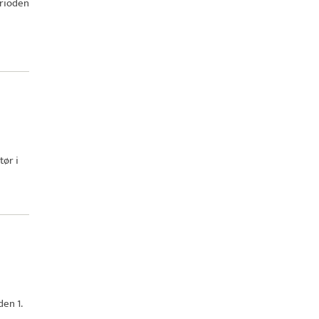
erioden
tør i
en 1.