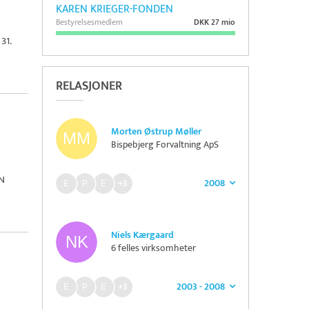
KAREN KRIEGER-FONDEN
Bestyrelsesmedlem
DKK 27 mio
31.
RELASJONER
Morten Østrup Møller
Bispebjerg Forvaltning ApS
N
2008
+3
Niels Kærgaard
6 felles virksomheter
2003 - 2008
+3