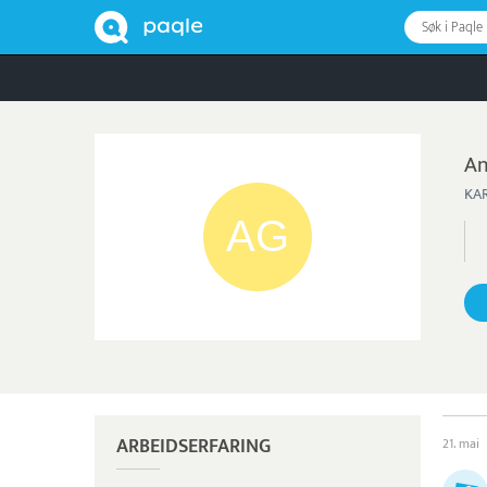
Søk i Paqle
An
KA
ARBEIDSERFARING
21. mai