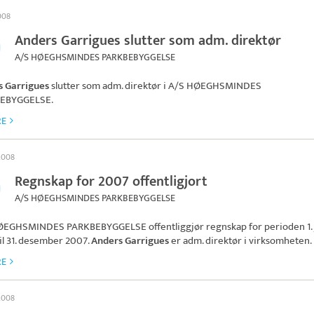
2008
Anders Garrigues slutter som adm. direktør
A/S HØEGHSMINDES PARKBEBYGGELSE
s Garrigues
slutter som adm. direktør i
A/S HØEGHSMINDES
EBYGGELSE
.
RE
 2008
Regnskap for 2007 offentligjort
A/S HØEGHSMINDES PARKBEBYGGELSE
ØEGHSMINDES PARKBEBYGGELSE
offentliggjør regnskap for perioden 1.
il 31. desember 2007.
Anders Garrigues
er adm. direktør i virksomheten.
RE
 2008