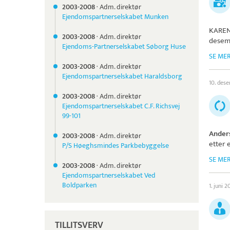
2003-
2008
·
Adm. direktør
Ejendomspartnerselskabet Munken
KAREN
2003-
2008
·
Adm. direktør
desem
Ejendoms-Partnerselskabet Søborg Huse
SE ME
2003-
2008
·
Adm. direktør
Ejendomspartnerselskabet Haraldsborg
10. des
2003-
2008
·
Adm. direktør
Ejendomspartnerselskabet C.F. Richsvej
99-101
Ander
2003-
2008
·
Adm. direktør
etter 
P/S Høeghsmindes Parkbebyggelse
SE ME
2003-
2008
·
Adm. direktør
Ejendomspartnerselskabet Ved
Boldparken
1. juni 
TILLITSVERV