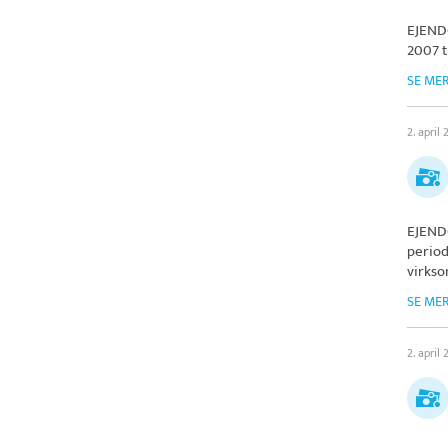
EJEND
2007 t
SE ME
2. april
EJEND
period
virks
SE ME
2. april