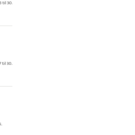
 til 30.
til 30.
i.