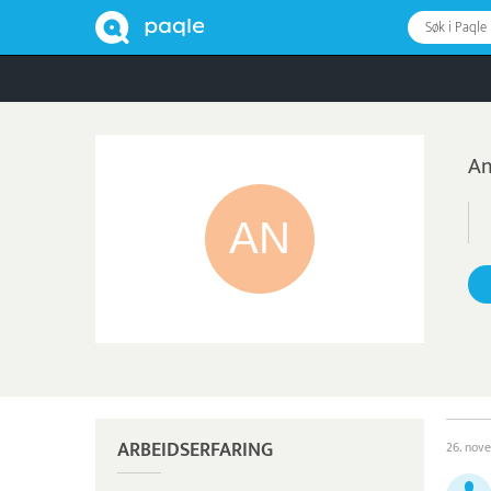
Søk i Paqle
An
ARBEIDSERFARING
26. nov