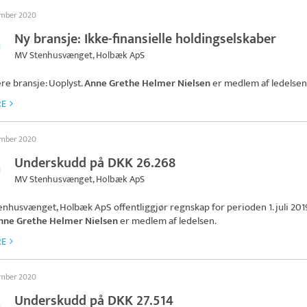
ember 2020
Ny bransje: Ikke-finansielle holdingselskaber
MV Stenhusvænget, Holbæk ApS
ere bransje: Uoplyst.
Anne Grethe Helmer Nielsen
er medlem af ledelsen
RE
ember 2020
Underskudd på DKK 26.268
MV Stenhusvænget, Holbæk ApS
enhusvænget, Holbæk ApS
offentliggjør regnskap for perioden 1. juli 2019
nne Grethe Helmer Nielsen
er medlem af ledelsen.
RE
ember 2020
Underskudd på DKK 27.514