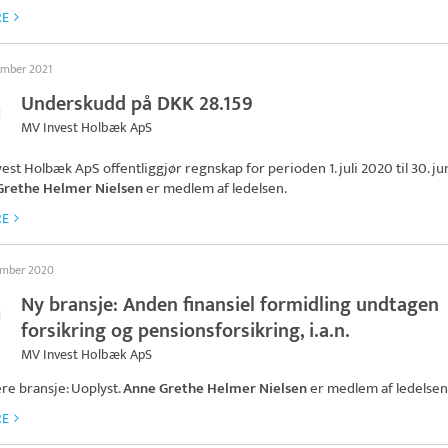
RE
ember 2021
Underskudd på DKK 28.159
MV Invest Holbæk ApS
vest Holbæk ApS
offentliggjør regnskap for perioden 1. juli 2020 til 30. jun
Grethe Helmer Nielsen
er medlem af ledelsen.
RE
ember 2020
Ny bransje: Anden finansiel formidling undtagen
forsikring og pensionsforsikring, i.a.n.
MV Invest Holbæk ApS
ere bransje: Uoplyst.
Anne Grethe Helmer Nielsen
er medlem af ledelsen
RE