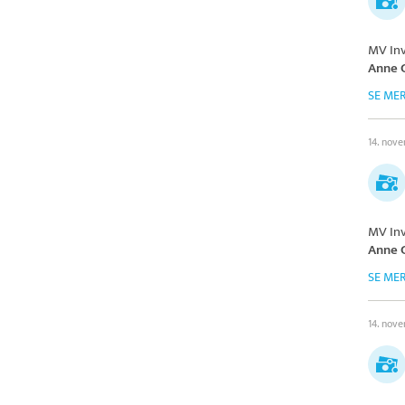
MV In
Anne 
SE ME
14. nov
MV In
Anne 
SE ME
14. nov