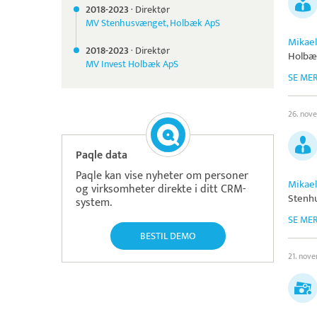
2018-
2023
·
Direktør
MV Stenhusvænget, Holbæk ApS
Mikael
2018-
2023
·
Direktør
Holbæ
MV Invest Holbæk ApS
SE ME
26. nov
Paqle data
Paqle kan vise nyheter om personer
Mikael
og virksomheter direkte i ditt CRM-
Stenh
system.
SE ME
BESTIL DEMO
21. nov