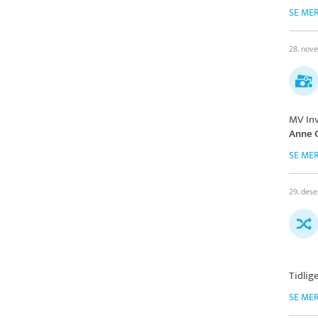
SE ME
28. nov
MV In
Anne 
SE ME
29. des
Tidlig
SE ME