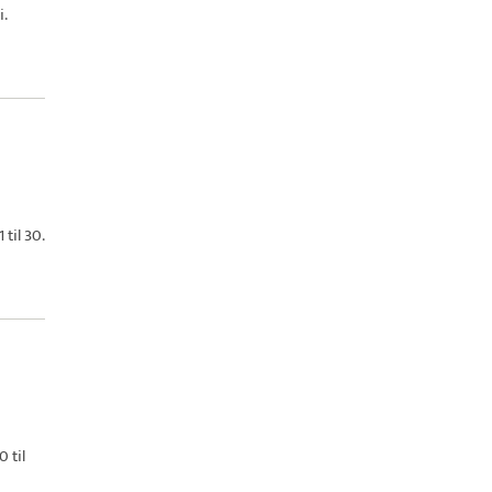
i.
til 30.
 til