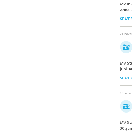
MV In
Anne 
SE ME
21. nov
MV St
juni.
A
SE ME
28. nov
MV St
30. jun