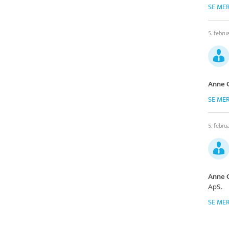
SE ME
5. febru
Anne 
SE ME
5. febru
Anne 
ApS
.
SE ME