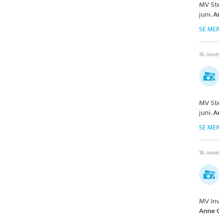
MV St
juni.
A
SE ME
18. nov
MV St
juni.
A
SE ME
18. nov
MV In
Anne 