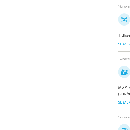
18. nov
Tidlig
SE ME
15. nov
MV St
juni.
A
SE ME
15. nov