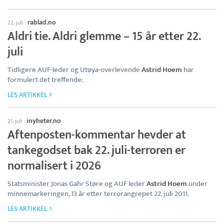
rablad.no
22. juli
·
Aldri tie. Aldri glemme – 15 år etter 22.
juli
Tidligere AUF-leder og Utøya-overlevende
Astrid Hoem
har
formulert det treffende:
LES ARTIKKEL
inyheter.no
21. juli
·
Aftenposten-kommentar hevder at
tankegodset bak 22. juli-terroren er
normalisert i 2026
Statsminister Jonas Gahr Støre og AUF leder
Astrid Hoem
under
minnemarkeringen, 13 år etter terrorangrepet 22. juli 2011.
LES ARTIKKEL