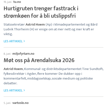
tu.no
19. juni
·
Hurtigruten trenger fasttrack i
strømkøen for å bli utslippsfri
Statssekretær
Astrid Hoem
(Ap) i klimadepartementet og Bård
Ludvik Thorheim (H) er enige om at mer nett og mer kraft er
viktig.
LES ARTIKKEL
miljofyrtarn.no
8. juni
·
Møt oss på Arendalsuka 2026
Astrid Hoem
, Kommunal- og distriktsdepartementet Tine Sundtoft,
fylkesdirektør i Agder, flere kommer De dukker opp i
kommentarfelt, middagsselskap, sosiale medium og politiske
debatter.
LES ARTIKKEL
vartoslo.no
5. juni
·