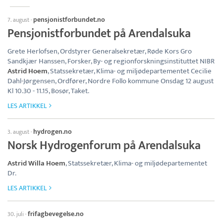
pensjonistforbundet.no
7. august
·
Pensjonistforbundet på Arendalsuka
Grete Herlofsen, Ordstyrer Generalsekretær, Røde Kors Gro
Sandkjær Hanssen, Forsker, By- og regionforskningsinstituttet NIBR
Astrid Hoem
, Statssekretær, Klima- og miljødepartementet Cecilie
Dahl-Jørgensen, Ordfører, Nordre Follo kommune Onsdag 12 august
Kl 10.30 - 11.15, Bosør, Taket.
LES ARTIKKEL
hydrogen.no
3. august
·
Norsk Hydrogenforum på Arendalsuka
Astrid Willa Hoem
, Statssekretær, Klima- og miljødepartementet
Dr.
LES ARTIKKEL
frifagbevegelse.no
30. juli
·