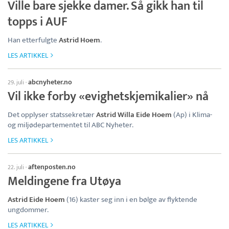
Ville bare sjekke damer. Så gikk han til
topps i AUF
Han etterfulgte
Astrid Hoem
.
LES ARTIKKEL
abcnyheter.no
29. juli
·
Vil ikke forby «evighetskjemikalier» nå
Det opplyser statssekretær
Astrid Willa Eide Hoem
(Ap) i Klima-
og miljødepartementet til ABC Nyheter.
LES ARTIKKEL
aftenposten.no
22. juli
·
Meldingene fra Utøya
Astrid Eide Hoem
(16) kaster seg inn i en bølge av flyktende
ungdommer.
LES ARTIKKEL