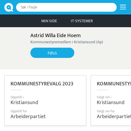
Søk i Paqle
MIN SIDE
IT-SYSTEMER
Astrid Willa Eide Hoem
Kommunestyremedlem i Kristiansund (Ap)
FØLG
KOMMUNESTYREVALG 2023
KOMMUNESTYR
Oppstilt i
Valgt inn i
Kristiansund
Kristiansund
Oppstilt for
Valgt inn for
Arbeiderpartiet
Arbeiderpartie