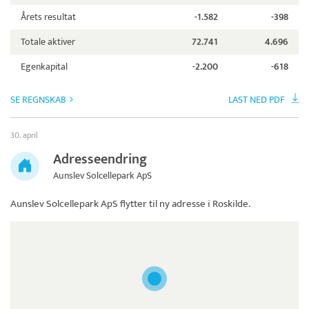
Årets resultat
-1.582
-398
Totale aktiver
72.741
4.696
Egenkapital
-2.200
-618
SE REGNSKAB
LAST NED PDF
30. april
Adresseendring
Aunslev Solcellepark ApS
Aunslev Solcellepark ApS
flytter til ny adresse i Roskilde.