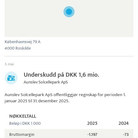
Københavnsvej 79 A
4000 Roskilde
3. mai
Underskudd på DKK 1,6 mio.
Aunslev Solcellepark ApS
Aunslev Solcellepark ApS
offentliggjør regnskap for perioden 1.
januar 2025 til 31. desember 2025.
NØKKELTALL
2025
2024
Beløp i DKK 1 000
Bruttomargin
-1.197
-73