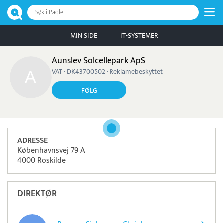
Søk i Paqle
MIN SIDE
IT-SYSTEMER
Aunslev Solcellepark ApS
VAT · DK43700502 · Reklamebeskyttet
FØLG
ADRESSE
Københavnsvej 79 A
4000 Roskilde
DIREKTØR