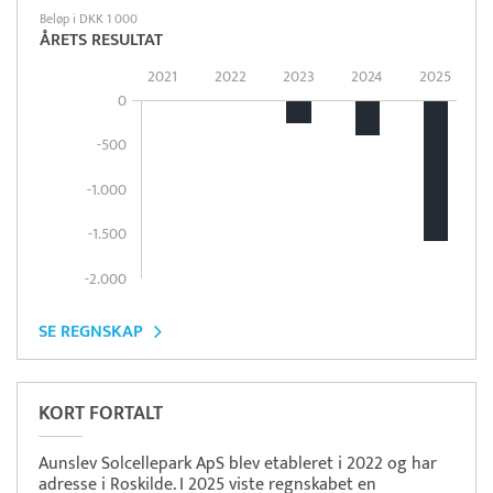
Beløp i DKK 1 000
ÅRETS RESULTAT
2021
2022
2023
2024
2025
0
-500
-1.000
-1.500
-2.000
SE REGNSKAP
KORT FORTALT
Aunslev Solcellepark ApS blev etableret i 2022 og har
adresse i Roskilde. I 2025 viste regnskabet en