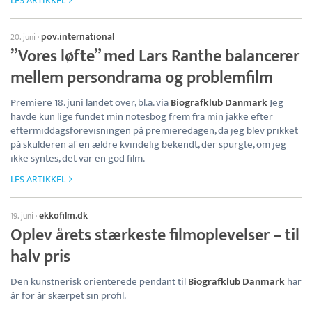
LES ARTIKKEL
pov.international
20. juni
·
”Vores løfte” med Lars Ranthe balancerer
mellem persondrama og problemfilm
Premiere 18. juni landet over, bl.a. via
Biografklub Danmark
Jeg
havde kun lige fundet min notesbog frem fra min jakke efter
eftermiddagsforevisningen på premieredagen, da jeg blev prikket
på skulderen af en ældre kvindelig bekendt, der spurgte, om jeg
ikke syntes, det var en god film.
LES ARTIKKEL
ekkofilm.dk
19. juni
·
Oplev årets stærkeste filmoplevelser – til
halv pris
Den kunstnerisk orienterede pendant til
Biografklub Danmark
har
år for år skærpet sin profil.