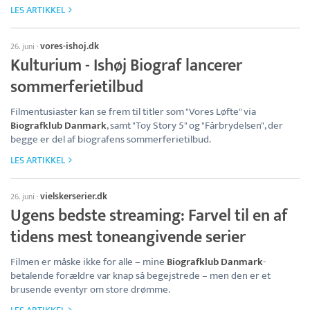
LES ARTIKKEL
vores-ishoj.dk
26. juni
·
Kulturium - Ishøj Biograf lancerer
sommerferietilbud
Filmentusiaster kan se frem til titler som "Vores Løfte" via
Biografklub Danmark
, samt "Toy Story 5" og "Fårbrydelsen", der
begge er del af biografens sommerferietilbud.
LES ARTIKKEL
vielskerserier.dk
26. juni
·
Ugens bedste streaming: Farvel til en af
tidens mest toneangivende serier
Filmen er måske ikke for alle – mine
Biografklub Danmark
-
betalende forældre var knap så begejstrede – men den er et
brusende eventyr om store drømme.