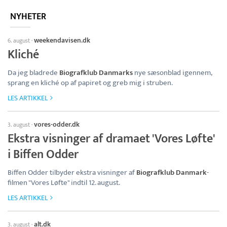
NYHETER
weekendavisen.dk
6. august
·
Kliché
Da jeg bladrede
Biografklub Danmarks
nye sæsonblad igennem,
sprang en kliché op af papiret og greb mig i struben.
LES ARTIKKEL
vores-odder.dk
3. august
·
Ekstra visninger af dramaet 'Vores Løfte'
i Biffen Odder
Biffen Odder tilbyder ekstra visninger af
Biografklub Danmark
-
filmen "Vores Løfte" indtil 12. august.
LES ARTIKKEL
alt.dk
3. august
·