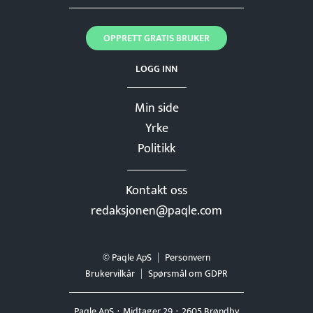
OPPRETT GRATIS BRUKER
LOGG INN
Min side
Yrke
Politikk
Kontakt oss
redaksjonen@paqle.com
© Paqle ApS
Personvern
Brukervilkår
Spørsmål om GDPR
Paqle ApS
Midtager 29
2605 Brøndby