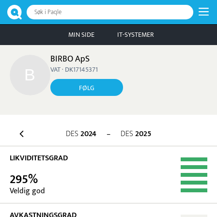
Søk i Paqle
MIN SIDE
IT-SYSTEMER
BIRBO ApS
VAT · DK17145371
FØLG
DES
2024
–
DES
2025
LIKVIDITETSGRAD
295%
Veldig god
AVKASTNINGSGRAD