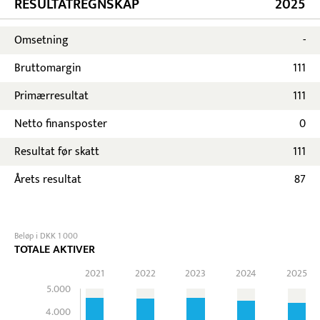
RESULTATREGNSKAP
2025
Omsetning
-
Bruttomargin
111
Primærresultat
111
Netto finansposter
0
Resultat før skatt
111
Årets resultat
87
Beløp i DKK 1 000
TOTALE AKTIVER
2021
2022
2023
2024
2025
5.000
4.000