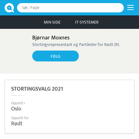
Søk i Paqle
MIN SIDE
IT-SYSTEMER
Bjørnar Moxnes
Stortingsrepresentant og Partileder for Rødt (R)
FØLG
STORTINGSVALG 2021
Oppstilt i
Oslo
Oppstilt for
Rødt