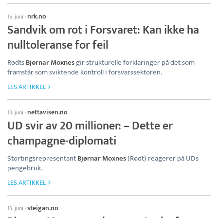
nrk.no
15. juni
·
Sandvik om rot i Forsvaret: Kan ikke ha
nulltoleranse for feil
Rødts
Bjørnar Moxnes
gir strukturelle forklaringer på det som
framstår som sviktende kontroll i forsvarssektoren.
LES ARTIKKEL
nettavisen.no
13. juni
·
UD svir av 20 millioner: – Dette er
champagne-diplomati
Stortingsrepresentant
Bjørnar Moxnes
(Rødt) reagerer på UDs
pengebruk.
LES ARTIKKEL
steigan.no
13. juni
·