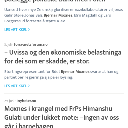
Uansett hvor mye Zelenskij glorifiserer nazikollaboratører vil Jonas
Gahr Støre, Jonas Bals,
Bjørnar Moxnes
, Jørn Magdahl og Lars
Borgersrud fortsette å støtte Kiev.
LES ARTIKKEL
forsvaretsforum.no
3. juli
·
– Uvissa og den økonomiske belastninga
for dei som er skadde, er stor.
Stortingsrepresentant for Rødt
Bjørnar Moxnes
svarar at han og
partiet ber regjeringa sjå på ei løysing:
LES ARTIKKEL
inyheter.no
29. juni
·
Moxnes i krangel med FrPs Himanshu
Gulati under lukket møte: –Ingen av oss
går i barnehagen