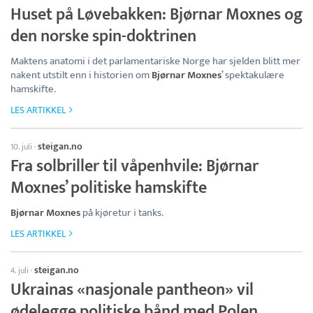
Huset på Løvebakken: Bjørnar Moxnes og
den norske spin-doktrinen
Maktens anatomi i det parlamentariske Norge har sjelden blitt mer
nakent utstilt enn i historien om
Bjørnar Moxnes
’ spektakulære
hamskifte.
LES ARTIKKEL
steigan.no
10. juli
·
Fra solbriller til våpenhvile: Bjørnar
Moxnes’ politiske hamskifte
Bjørnar Moxnes
på kjøretur i tanks.
LES ARTIKKEL
steigan.no
4. juli
·
Ukrainas «nasjonale pantheon» vil
ødelegge politiske bånd med Polen