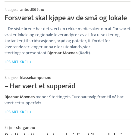
anbud365.no
4. august
·
Forsvaret skal kjøpe av de små og lokale
– De siste årene har det vært en rekke mediesaker om at Forsvaret
vraker lokale og regionale leverandører av alt fra ullsokker og
kartanker, til stridsrasjoner, brød og poteter, til fordel for
leverandører lenger unna eller utenlands, sier
stortingsrepresentant
Bjørnar Moxnes
(Rødt).
LES ARTIKKEL
klassekampen.no
3. august
·
– Har vært et supperåd
Bjørnar Moxnes
mener Stortingets Europautvalg fram til nå har
vært «et supperåd».
LES ARTIKKEL
steigan.no
31. juli
·