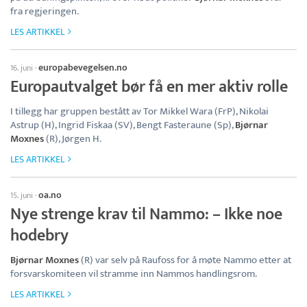
fra regjeringen.
LES ARTIKKEL
europabevegelsen.no
16. juni
·
Europautvalget bør få en mer aktiv rolle
I tillegg har gruppen bestått av Tor Mikkel Wara (FrP), Nikolai
Astrup (H), Ingrid Fiskaa (SV), Bengt Fasteraune (Sp),
Bjørnar
Moxnes
(R), Jørgen H.
LES ARTIKKEL
oa.no
15. juni
·
Nye strenge krav til Nammo: – Ikke noe
hodebry
Bjørnar Moxnes
(R) var selv på Raufoss for å møte Nammo etter at
forsvarskomiteen vil stramme inn Nammos handlingsrom.
LES ARTIKKEL