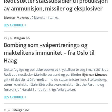
Rødt støtter statssubsidier til produksjon
av ammunisjon, missiler og eksplosiver
Bjørnar Moxnes
på kjøretur i tanks.
LES ARTIKKEL
steigan.no
25. juli
·
Bombing som «våpentrening» og
maktelitens immunitet – fra Oslo til
Haag
Dette faglige og politiske opprøret krystalliserte seg i mars 2013, da
Rødt ved nestleder Marielle Leraand og partileder
Bjørnar Moxnes
gikk til det skritt å formelt anmelde statsminister Jens Stoltenberg,
utenriksminister Gahr Støre, forsvarsminister Grethe Faremo og
forsvarsjef Harald Sunde for krigsforbrytelser.
LES ARTIKKEL
steigan.no
18. juli
·