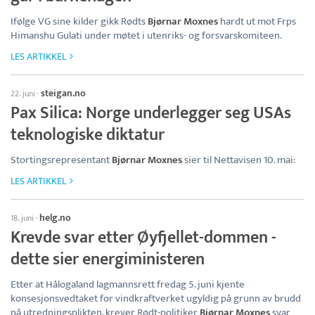
Ifølge VG sine kilder gikk Rødts
Bjørnar Moxnes
hardt ut mot Frps
Himanshu Gulati under møtet i utenriks- og forsvarskomiteen.
LES ARTIKKEL
steigan.no
22. juni
·
Pax Silica: Norge underlegger seg USAs
teknologiske diktatur
Stortingsrepresentant
Bjørnar Moxnes
sier til Nettavisen 10. mai:
LES ARTIKKEL
helg.no
18. juni
·
Krevde svar etter Øyfjellet-dommen -
dette sier energiministeren
Etter at Hålogaland lagmannsrett fredag 5. juni kjente
konsesjonsvedtaket for vindkraftverket ugyldig på grunn av brudd
på utredningsplikten, krever Rødt-politiker
Bjørnar Moxnes
svar