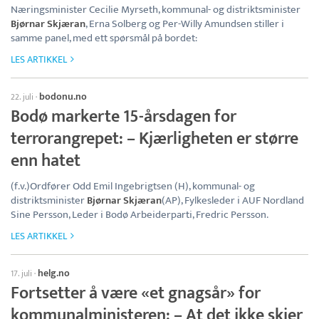
Næringsminister Cecilie Myrseth, kommunal- og distriktsminister
Bjørnar Skjæran
, Erna Solberg og Per-Willy Amundsen stiller i
samme panel, med ett spørsmål på bordet:
LES ARTIKKEL
bodonu.no
22. juli
·
Bodø markerte 15-årsdagen for
terrorangrepet: – Kjærligheten er større
enn hatet
(f.v.)Ordfører Odd Emil Ingebrigtsen (H), kommunal- og
distriktsminister
Bjørnar Skjæran
(AP), Fylkesleder i AUF Nordland
Sine Persson, Leder i Bodø Arbeiderparti, Fredric Persson.
LES ARTIKKEL
helg.no
17. juli
·
Fortsetter å være «et gnagsår» for
kommunalministeren: – At det ikke skjer