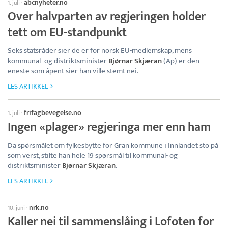
abcnyheter.no
1. juli
·
Over halvparten av regjeringen holder
tett om EU-standpunkt
Seks statsråder sier de er for norsk EU-medlemskap, mens
kommunal- og distriktsminister
Bjørnar Skjæran
(Ap) er den
eneste som åpent sier han ville stemt nei.
LES ARTIKKEL
frifagbevegelse.no
1. juli
·
Ingen «plager» regjeringa mer enn ham
Da spørsmålet om fylkesbytte for Gran kommune i Innlandet sto på
som verst, stilte han hele 19 spørsmål til kommunal- og
distriktsminister
Bjørnar Skjæran
.
LES ARTIKKEL
nrk.no
10. juni
·
Kaller nei til sammenslåing i Lofoten for