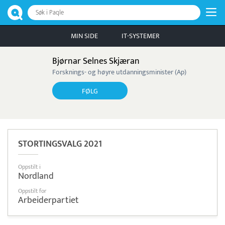
Søk i Paqle
MIN SIDE
IT-SYSTEMER
Bjørnar Selnes Skjæran
Forsknings- og høyre utdanningsminister (Ap)
FØLG
STORTINGSVALG 2021
Oppstilt i
Nordland
Oppstilt for
Arbeiderpartiet