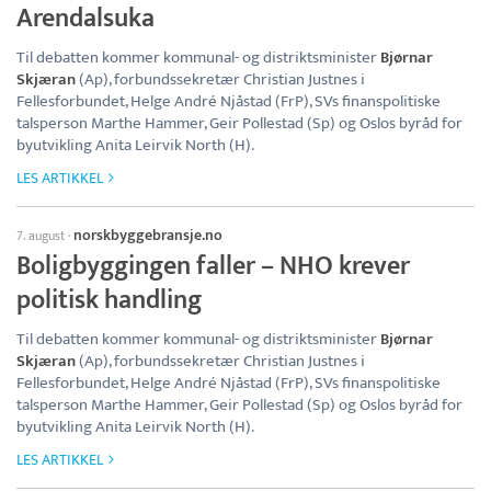
Arendalsuka
Til debatten kommer kommunal- og distriktsminister
Bjørnar
Skjæran
(Ap), forbundssekretær Christian Justnes i
Fellesforbundet, Helge André Njåstad (FrP), SVs finanspolitiske
talsperson Marthe Hammer, Geir Pollestad (Sp) og Oslos byråd for
byutvikling Anita Leirvik North (H).
LES ARTIKKEL
norskbyggebransje.no
7. august
·
Boligbyggingen faller – NHO krever
politisk handling
Til debatten kommer kommunal- og distriktsminister
Bjørnar
Skjæran
(Ap), forbundssekretær Christian Justnes i
Fellesforbundet, Helge André Njåstad (FrP), SVs finanspolitiske
talsperson Marthe Hammer, Geir Pollestad (Sp) og Oslos byråd for
byutvikling Anita Leirvik North (H).
LES ARTIKKEL