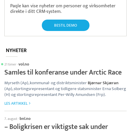
Paqle kan vise nyheter om personer og virksomheter
direkte i ditt CRM-system.
BESTIL DEMO
NYHETER
vol.no
21 timer
·
Samles til konferanse under Arctic Race
Myrseth (Ap), kommunal- og distriktsminister
Bjørnar Skjæran
(Ap), stortingsrepresentant og tidligere statsminister Erna Solberg
(H) og stortingsrepresentant Per-Willy Amundsen (Frp).
LES ARTIKKEL
bnl.no
7. august
·
– Boligkrisen er viktigste sak under