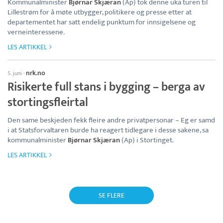
Kommunalminister
Bjørnar Skjæran
(Ap) tok denne uka turen til
Lillestrøm for å møte utbygger, politikere og presse etter at
departementet har satt endelig punktum for innsigelsene og
verneinteressene.
LES ARTIKKEL
nrk.no
5. juni
·
Risikerte full stans i bygging – berga av
stortingsfleirtal
Den same beskjeden fekk fleire andre privatpersonar – Eg er samd
i at Statsforvaltaren burde ha reagert tidlegare i desse sakene, sa
kommunalminister
Bjørnar Skjæran
(Ap) i Stortinget.
LES ARTIKKEL
SE FLERE