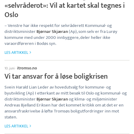
«selvråderot»: Vil at kartet skal tegnes i
Oslo
– Venstre har ikke respekt for selvråderett Kommunal- og
distriktsminister
Bjørnar Skjæran
(Ap), som selv er fra Lurøy
kommune med under 2000 innbyggere, deler heller ikke
varaordføreren i Bodøs syn.
LES ARTIKKEL
itromso.no
10. juni
·
Vi tar ansvar for å løse boligkrisen
Svein Harald Lian Leder av hovedutvalg for kommune- og
byutvikling (Ap) I etterkant av mitt besøk til Oslo og kommunal- og
distriktsminister
Bjørnar Skjæran
og klima- og miljøminister
Andreas Bjelland Eriksen har det kommet kritikk om at det er en
ansvarsfraskrivelse å løfte Tromsøs boligutfordringer inn mot
staten.
LES ARTIKKEL