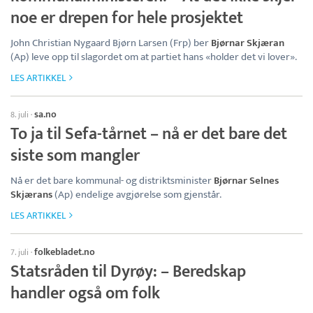
noe er drepen for hele prosjektet
John Christian Nygaard Bjørn Larsen (Frp) ber
Bjørnar Skjæran
(Ap) leve opp til slagordet om at partiet hans «holder det vi lover».
LES ARTIKKEL
sa.no
8. juli
·
To ja til Sefa-tårnet – nå er det bare det
siste som mangler
Nå er det bare kommunal- og distriktsminister
Bjørnar Selnes
Skjærans
(Ap) endelige avgjørelse som gjenstår.
LES ARTIKKEL
folkebladet.no
7. juli
·
Statsråden til Dyrøy: – Beredskap
handler også om folk