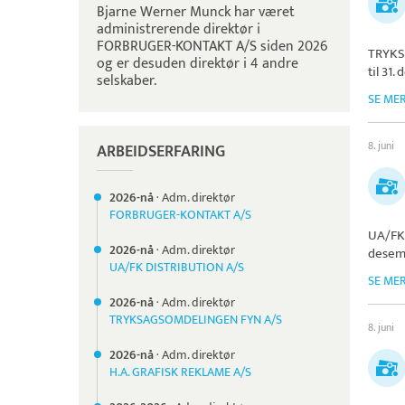
Bjarne Werner Munck har været
administrerende direktør i
FORBRUGER-KONTAKT A/S siden 2026
TRYKS
og er desuden direktør i 4 andre
til 31
selskaber.
SE ME
8. juni
ARBEIDSERFARING
2026-nå
·
Adm. direktør
FORBRUGER-KONTAKT A/S
UA/FK
2026-nå
·
Adm. direktør
desem
UA/FK DISTRIBUTION A/S
SE ME
2026-nå
·
Adm. direktør
TRYKSAGSOMDELINGEN FYN A/S
8. juni
2026-nå
·
Adm. direktør
H.A. GRAFISK REKLAME A/S