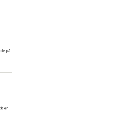
ode på
ck
er