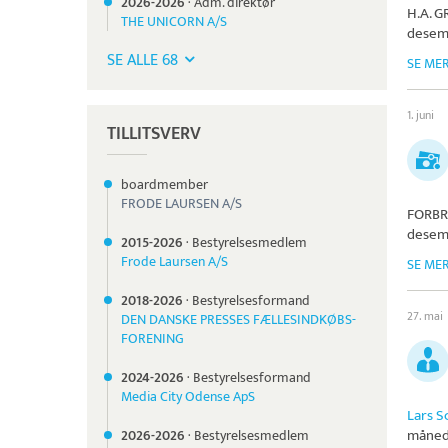
2026-
2026
·
Adm. direktør
H.A. 
THE UNICORN A/S
desem
SE ALLE 68
SE ME
1. juni
TILLITSVERV
boardmember
FRODE LAURSEN A/S
FORBR
desem
2015-
2026
·
Bestyrelsesmedlem
Frode Laursen A/S
SE ME
2018-
2026
·
Bestyrelsesformand
27. mai
DEN DANSKE PRESSES FÆLLESINDKØBS-
FORENING
2024-
2026
·
Bestyrelsesformand
Media City Odense ApS
Lars S
måned
2026-
2026
·
Bestyrelsesmedlem