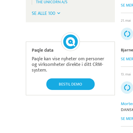
THE UNICORN A/S
SE ME
SE ALLE 100
21. mai
Paqle data
Bjarn
Paqle kan vise nyheter om personer
SE ME
og virksomheter direkte i ditt CRM-
system.
13. mai
BESTIL DEMO
Morte
DANSK
SE ME