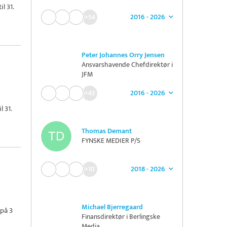
l 31.
2016 - 2026
+54
Peter Johannes Orry Jensen
Ansvarshavende Chefdirektør i
JFM
2016 - 2026
+43
 31.
Thomas Demant
FYNSKE MEDIER P/S
2018 - 2026
+10
Michael Bjerregaard
på 3
Finansdirektør i Berlingske
Media