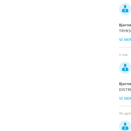
Bjarn
TRYKS
SE ME
3. mai
Bjarn
DISTR
SE ME
30. april