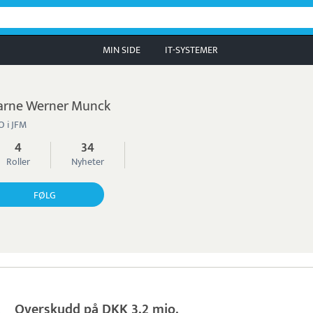
MIN SIDE
IT-SYSTEMER
arne Werner Munck
 i JFM
4
34
Roller
Nyheter
FØLG
Overskudd på DKK 3,2 mio.