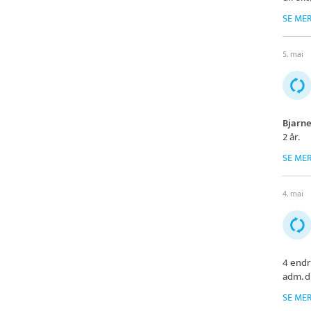
SE ME
5. mai
Bjarn
2 år.
SE ME
4. mai
4 endr
adm. d
SE ME