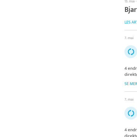
13. mai
Bja
LES AR
7. mai
4 endr
direkt
SE ME
7. mai
4 endr
direkt