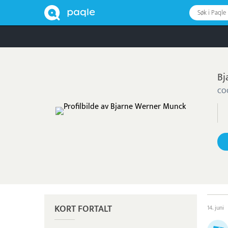
Søk i Paqle
Bj
COO
KORT FORTALT
14. juni