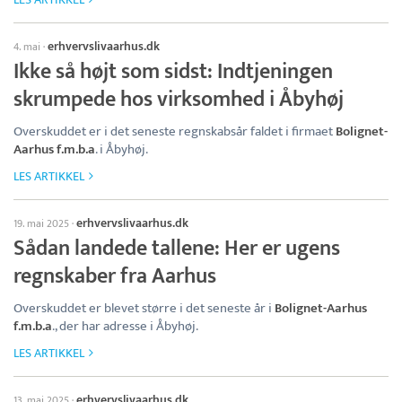
erhvervslivaarhus.dk
4. mai
·
Ikke så højt som sidst: Indtjeningen
skrumpede hos virksomhed i Åbyhøj
Overskuddet er i det seneste regnskabsår faldet i firmaet
Bolignet-
Aarhus f.m.b.a
. i Åbyhøj.
LES ARTIKKEL
erhvervslivaarhus.dk
19. mai 2025
·
Sådan landede tallene: Her er ugens
regnskaber fra Aarhus
Overskuddet er blevet større i det seneste år i
Bolignet-Aarhus
f.m.b.a
., der har adresse i Åbyhøj.
LES ARTIKKEL
erhvervslivaarhus.dk
13. mai 2025
·