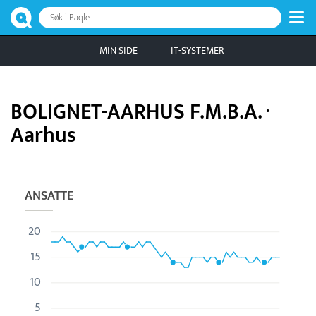
Søk i Paqle
MIN SIDE
IT-SYSTEMER
BOLIGNET-AARHUS F.M.B.A. ·
Aarhus
ANSATTE
20
15
10
5