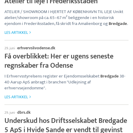
Atelier til leje i Frederiksstaden
ATELIER / SHOWROOM I HJERTET AF KØBENHAVN TIL LEJE Unikt
atelier/showroom på ca. 65–67 m² beliggende i en historisk
ejendom i Frederiksstaden, få skridt fra Amalienborg og
Bredgade
.
LES ARTIKKEL
erhvervslivodense.dk
29. juni
·
Få overblikket: Her er ugens seneste
regnskaber fra Odense
I Erhvervsstyrelsens register er Ejendomsselskabet
Bredgade
38-
40 Aarup ApS anbragt i branchen "Udlejning af
erhvervsejendomme".
LES ARTIKKEL
dbrs.dk
29. juni
·
Underskud hos Driftsselskabet Bredgade
5 ApS i Hvide Sande er vendt til gevinst