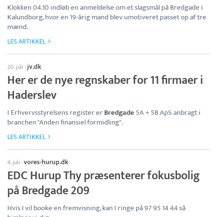
Klokken 04.10 indløb en anmeldelse om et slagsmål på Bredgade i
Kalundborg, hvor en 19-årig mand blev umotiveret passet op af tre
mænd.
LES ARTIKKEL
jv.dk
20. juli
·
Her er de nye regnskaber for 11 firmaer i
Haderslev
I Erhvervsstyrelsens register er
Bredgade
5A + 5B ApS anbragt i
branchen "Anden finansiel formidling".
LES ARTIKKEL
vores-hurup.dk
4. juli
·
EDC Hurup Thy præsenterer fokusbolig
på Bredgade 209
Hvis I vil booke en fremvisning, kan I ringe på 97 95 14 44 så