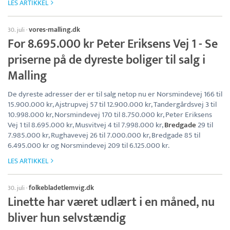
LES ARTIKKEL
vores-malling.dk
30. juli
·
For 8.695.000 kr Peter Eriksens Vej 1 - Se
priserne på de dyreste boliger til salg i
Malling
De dyreste adresser der er til salg netop nu er Norsmindevej 166 til
15.900.000 kr, Ajstrupvej 57 til 12.900.000 kr, Tandergårdsvej 3 til
10.998.000 kr, Norsmindevej 170 til 8.750.000 kr, Peter Eriksens
Vej 1 til 8.695.000 kr, Musvitvej 4 til 7.998.000 kr,
Bredgade
29 til
7.985.000 kr, Rughavevej 26 til 7.000.000 kr, Bredgade 85 til
6.495.000 kr og Norsmindevej 209 til 6.125.000 kr.
LES ARTIKKEL
folkebladetlemvig.dk
30. juli
·
Linette har været udlært i en måned, nu
bliver hun selvstændig