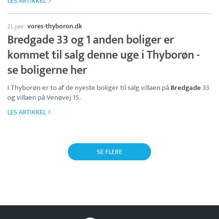
LES ARTIKKEL
vores-thyboron.dk
21. juni
·
Bredgade 33 og 1 anden boliger er
kommet til salg denne uge i Thyborøn -
se boligerne her
I Thyborøn er to af de nyeste boliger til salg villaen på
Bredgade
33
og villaen på Venøvej 15.
LES ARTIKKEL
SE FLERE