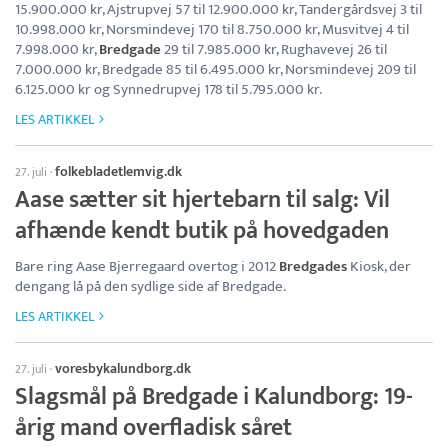
15.900.000 kr, Ajstrupvej 57 til 12.900.000 kr, Tandergårdsvej 3 til
10.998.000 kr, Norsmindevej 170 til 8.750.000 kr, Musvitvej 4 til
7.998.000 kr,
Bredgade
29 til 7.985.000 kr, Rughavevej 26 til
7.000.000 kr, Bredgade 85 til 6.495.000 kr, Norsmindevej 209 til
6.125.000 kr og Synnedrupvej 178 til 5.795.000 kr.
LES ARTIKKEL
folkebladetlemvig.dk
27. juli
·
Aase sætter sit hjertebarn til salg: Vil
afhænde kendt butik på hovedgaden
Bare ring Aase Bjerregaard overtog i 2012
Bredgades
Kiosk, der
dengang lå på den sydlige side af Bredgade.
LES ARTIKKEL
voresbykalundborg.dk
27. juli
·
Slagsmål på Bredgade i Kalundborg: 19-
årig mand overfladisk såret