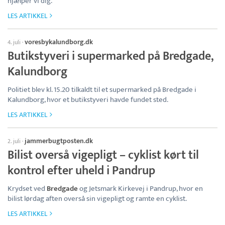
hjælper vi dig.
LES ARTIKKEL
voresbykalundborg.dk
4. juli
·
Butikstyveri i supermarked på Bredgade,
Kalundborg
Politiet blev kl. 15.20 tilkaldt til et supermarked på Bredgade i
Kalundborg, hvor et butikstyveri havde fundet sted.
LES ARTIKKEL
jammerbugtposten.dk
2. juli
·
Bilist overså vigepligt – cyklist kørt til
kontrol efter uheld i Pandrup
Krydset ved
Bredgade
og Jetsmark Kirkevej i Pandrup, hvor en
bilist lørdag aften overså sin vigepligt og ramte en cyklist.
LES ARTIKKEL