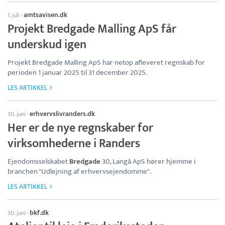
amtsavisen.dk
1. juli
·
Projekt Bredgade Malling ApS får
underskud igen
Projekt Bredgade Malling ApS har netop afleveret regnskab for
perioden 1 januar 2025 til 31 december 2025.
LES ARTIKKEL
erhvervslivranders.dk
30. juni
·
Her er de nye regnskaber for
virksomhederne i Randers
Ejendomsselskabet
Bredgade
30, Langå ApS hører hjemme i
branchen "Udlejning af erhvervsejendomme".
LES ARTIKKEL
bkf.dk
30. juni
·