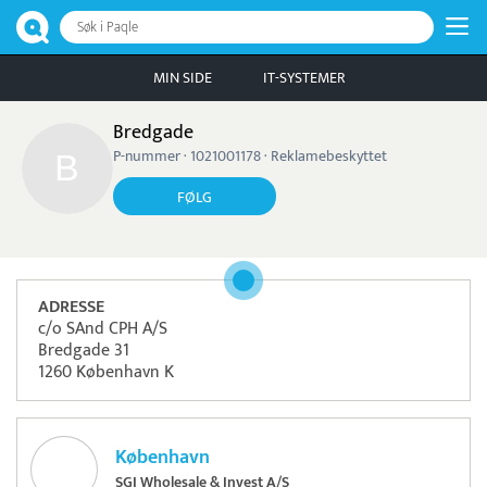
Søk i Paqle
MIN SIDE
IT-SYSTEMER
Bredgade
P-nummer · 1021001178 · Reklamebeskyttet
FØLG
ADRESSE
c/o SAnd CPH A/S
Bredgade 31
1260 København K
København
SGI Wholesale & Invest A/S