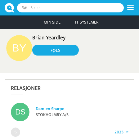
Søk i Paqle
MIN SIDE
IT-SYSTEMER
Brian Yeardley
FØLG
RELASJONER
Damien Sharpe
STOKHOLMBY A/S
2025