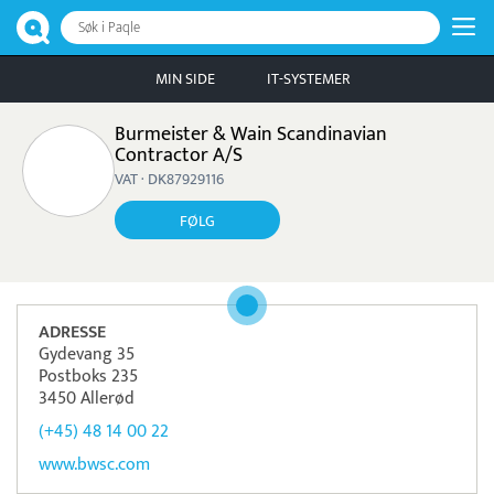
Søk i Paqle
MIN SIDE
IT-SYSTEMER
Burmeister & Wain Scandinavian
Contractor A/S
VAT · DK87929116
FØLG
ADRESSE
Gydevang 35
Postboks 235
3450 Allerød
(+45) 48 14 00 22
www.bwsc.com