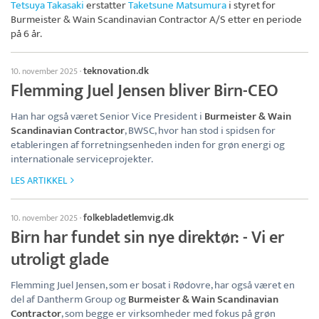
Tetsuya Takasaki
erstatter
Taketsune Matsumura
i styret for
Burmeister & Wain Scandinavian Contractor A/S
etter en periode
på 6 år.
teknovation.dk
10. november 2025
·
Flemming Juel Jensen bliver Birn-CEO
Han har også været Senior Vice President i
Burmeister & Wain
Scandinavian Contractor
, BWSC, hvor han stod i spidsen for
etableringen af forretningsenheden inden for grøn energi og
internationale serviceprojekter.
LES ARTIKKEL
folkebladetlemvig.dk
10. november 2025
·
Birn har fundet sin nye direktør: - Vi er
utroligt glade
Flemming Juel Jensen, som er bosat i Rødovre, har også været en
del af Dantherm Group og
Burmeister & Wain Scandinavian
Contractor
, som begge er virksomheder med fokus på grøn