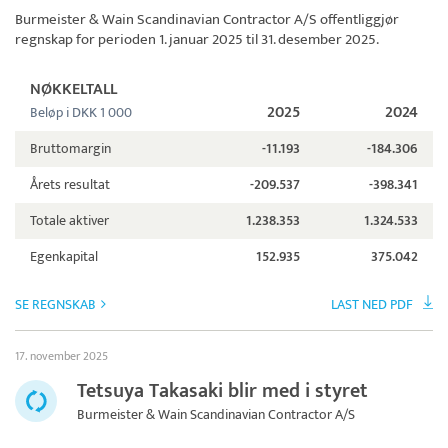
Burmeister & Wain Scandinavian Contractor A/S
offentliggjør
regnskap for perioden 1. januar 2025 til 31. desember 2025.
NØKKELTALL
2025
2024
Beløp i DKK 1 000
Bruttomargin
-11.193
-184.306
Årets resultat
-209.537
-398.341
Totale aktiver
1.238.353
1.324.533
Egenkapital
152.935
375.042
SE REGNSKAB
LAST NED PDF
17. november 2025
Tetsuya Takasaki blir med i styret
Burmeister & Wain Scandinavian Contractor A/S