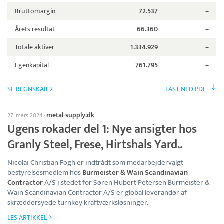
Bruttomargin
72.537
–
Årets resultat
66.360
–
Totale aktiver
1.334.929
–
Egenkapital
761.795
–
SE REGNSKAB
LAST NED PDF
metal-supply.dk
27. mars 2024
·
Ugens rokader del 1: Nye ansigter hos
Granly Steel, Frese, Hirtshals Yard..
Nicolai Christian Fogh er indtrådt som medarbejdervalgt
bestyrelsesmedlem hos
Burmeister & Wain Scandinavian
Contractor
A/S i stedet for Søren Hubert Petersen Burmeister &
Wain Scandinavian Contractor A/S er global leverandør af
skræddersyede turnkey kraftværksløsninger.
LES ARTIKKEL