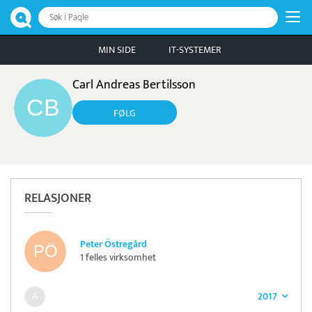
Søk i Paqle
MIN SIDE
IT-SYSTEMER
Carl Andreas Bertilsson
FØLG
RELASJONER
Peter Östregård
1 felles virksomhet
2017