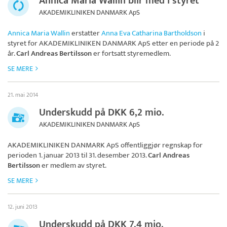
Annica Maria Wallin blir med i styret
AKADEMIKLINIKEN DANMARK ApS
Annica Maria Wallin
erstatter
Anna Eva Catharina Bartholdson
i
styret for
AKADEMIKLINIKEN DANMARK ApS
etter en periode på 2
år.
Carl Andreas Bertilsson
er fortsatt styremedlem.
SE MERE
21. mai 2014
Underskudd på DKK 6,2 mio.
AKADEMIKLINIKEN DANMARK ApS
AKADEMIKLINIKEN DANMARK ApS
offentliggjør regnskap for
perioden 1. januar 2013 til 31. desember 2013.
Carl Andreas
Bertilsson
er medlem av styret.
SE MERE
12. juni 2013
Underskudd på DKK 7,4 mio.