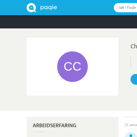
Søk i Paqle
Ch
ARBEIDSERFARING
23. jan