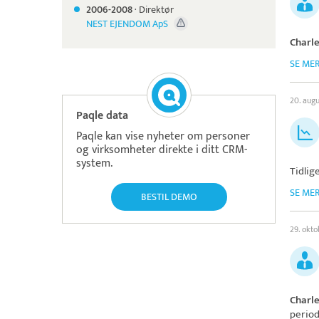
2006-
2008
·
Direktør
NEST EJENDOM ApS
Charle
SE ME
20. aug
Paqle data
Paqle kan vise nyheter om personer
og virksomheter direkte i ditt CRM-
system.
Tidlig
SE ME
BESTIL DEMO
29. okt
Charle
period