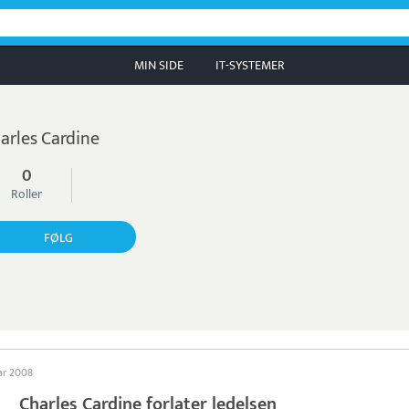
MIN SIDE
IT-SYSTEMER
arles Cardine
0
Roller
FØLG
uar 2008
Charles Cardine forlater ledelsen