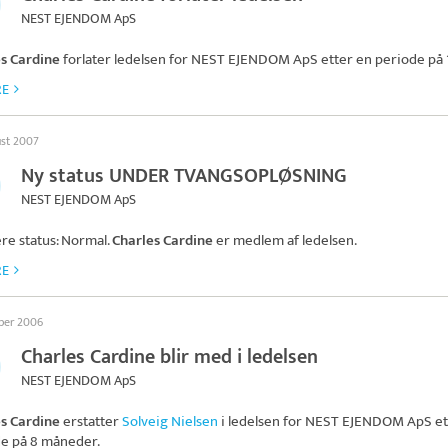
NEST EJENDOM ApS
s Cardine
forlater ledelsen for
NEST EJENDOM ApS
etter en periode på 1
RE
ust 2007
Ny status UNDER TVANGSOPLØSNING
NEST EJENDOM ApS
ere status: Normal.
Charles Cardine
er medlem af ledelsen.
RE
ober 2006
Charles Cardine blir med i ledelsen
NEST EJENDOM ApS
s Cardine
erstatter
Solveig Nielsen
i ledelsen for
NEST EJENDOM ApS
et
e på 8 måneder.