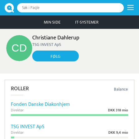
Søk i Paqle
MIN SIDE
IT-SYSTEMER
Christiane Dahlerup
TSG INVEST ApS
FØLG
ROLLER
Balance
Fonden Danske Diakonhjem
Direktør
DKK 318 mio
TSG INVEST ApS
Direktør
DKK 9,4 mio