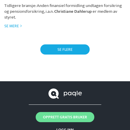
Tidligere bransje: Anden finansiel formidling undtagen forsikring
og pensionsforsikring, i.a.n.
Christiane Dahlerup
er medlem av
styret.
SE MERE
SE FLERE
OPPRETT GRATIS BRUKER
LOGG INN