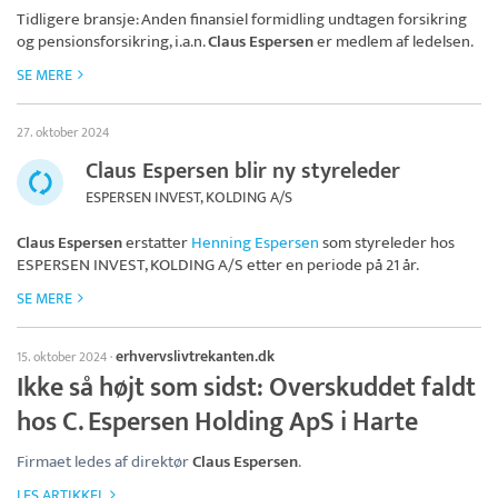
Tidligere bransje: Anden finansiel formidling undtagen forsikring
og pensionsforsikring, i.a.n.
Claus Espersen
er medlem af ledelsen.
SE MERE
27. oktober 2024
Claus Espersen blir ny styreleder
ESPERSEN INVEST, KOLDING A/S
Claus Espersen
erstatter
Henning Espersen
som styreleder hos
ESPERSEN INVEST, KOLDING A/S
etter en periode på 21 år.
SE MERE
erhvervslivtrekanten.dk
15. oktober 2024
·
Ikke så højt som sidst: Overskuddet faldt
hos C. Espersen Holding ApS i Harte
Firmaet ledes af direktør
Claus Espersen
.
LES ARTIKKEL