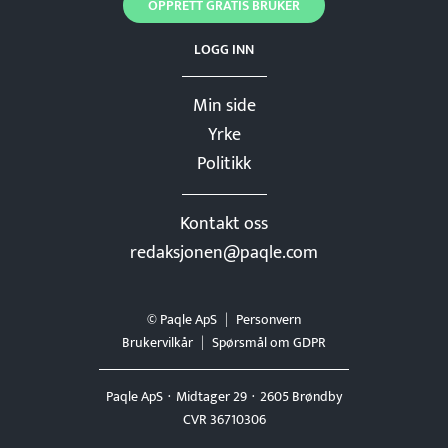
OPPRETT GRATIS BRUKER
LOGG INN
Min side
Yrke
Politikk
Kontakt oss
redaksjonen@paqle.com
© Paqle ApS
Personvern
Brukervilkår
Spørsmål om GDPR
Paqle ApS
Midtager 29
2605 Brøndby
CVR 36710306