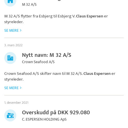
M 32 A/S
M 32 A/S
flytter fra Esbjerg til Esbjerg V.
Claus Espersen
er
styreleder.
SE MERE
3. mars 2022
Nytt navn: M 32 A/S
Crown Seafood A/S
Crown Seafood A/S skifter navn til
M 32 A/S
.
Claus Espersen
er
styreleder.
SE MERE
1. desember 2021
Overskudd på DKK 929.080
C. ESPERSEN HOLDING ApS