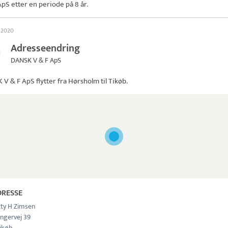
ApS
etter en periode på 8 år.
l 2020
Adresseendring
DANSK V & F ApS
 V & F ApS
flytter fra Hørsholm til Tikøb.
DRESSE
tty H Zimsen
ngervej 39
ikøb