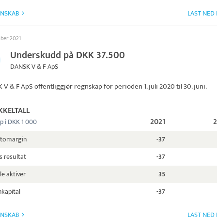
GNSKAB
LAST NED
mber 2021
Underskudd på DKK 37.500
DANSK V & F ApS
 V & F ApS
offentliggjør regnskap for perioden 1. juli 2020 til 30. juni.
KKELTALL
2021
p i DKK 1 000
ttomargin
-37
s resultat
-37
le aktiver
35
kapital
-37
GNSKAB
LAST NED