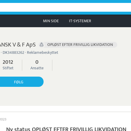
MIN SIDE
IT-SYSTEMER
NSK V & F ApS
OPLØST EFTER FRIVILLIG LIKVIDATION
 · DK34883262 · Reklamebeskyttet
2012
0
Stiftet
Ansatte
FØLG
 2023
Ny status OPLØST EFTER FRIVILLIG LIKVIDATION