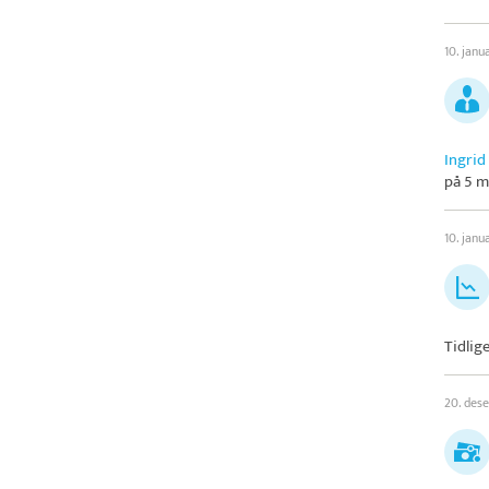
10. janu
Ingrid
på 5 m
10. janu
Tidlig
20. des