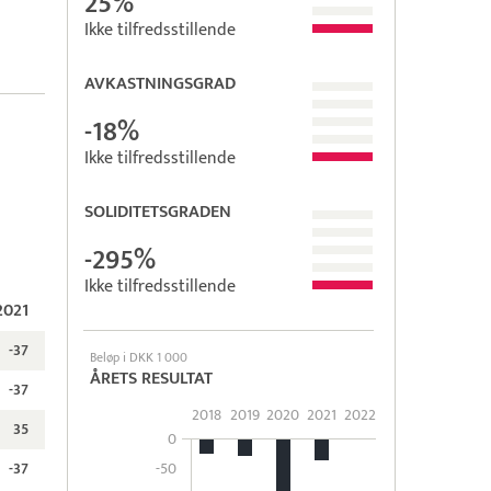
25%
Ikke tilfredsstillende
AVKASTNINGSGRAD
-18%
Ikke tilfredsstillende
SOLIDITETSGRADEN
-295%
Ikke tilfredsstillende
2021
-37
Beløp i DKK 1 000
ÅRETS RESULTAT
-37
2018
2019
2020
2021
2022
35
0
-50
-37