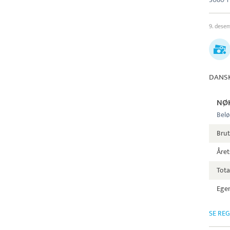
9. dese
DANSK
NØ
Belø
Bru
Året
Tota
Egen
SE RE