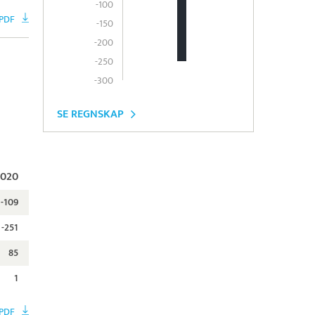
-100
 PDF
-150
-200
-250
-300
SE REGNSKAP
2020
-109
-251
85
1
 PDF