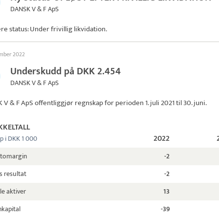
DANSK V & F ApS
re status: Under frivillig likvidation.
ember 2022
Underskudd på DKK 2.454
DANSK V & F ApS
 V & F ApS
offentliggjør regnskap for perioden 1. juli 2021 til 30. juni.
KKELTALL
2022
p i DKK 1 000
ttomargin
-2
s resultat
-2
le aktiver
13
kapital
-39