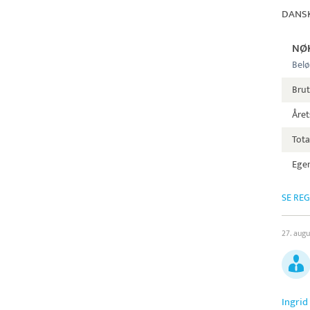
DANSK
NØ
Belø
Bru
Året
Tota
Egen
SE RE
27. aug
Ingrid