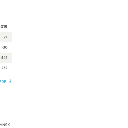
2019
71
-30
441
252
 PDF
ANSK