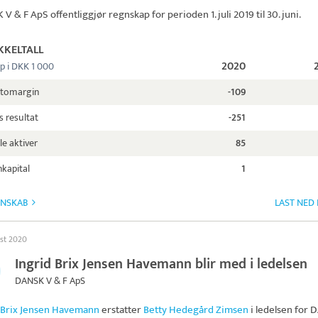
 V & F ApS
offentliggjør regnskap for perioden 1. juli 2019 til 30. juni.
KKELTALL
2020
p i DKK 1 000
ttomargin
-109
s resultat
-251
le aktiver
85
kapital
1
GNSKAB
LAST NED
ust 2020
Ingrid Brix Jensen Havemann blir med i ledelsen
DANSK V & F ApS
 Brix Jensen Havemann
erstatter
Betty Hedegård Zimsen
i ledelsen for
D