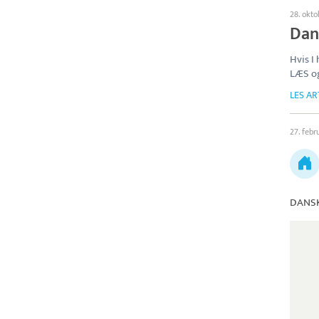
28. okto
Dans
Hvis I
LÆS o
LES AR
27. febr
DANSK