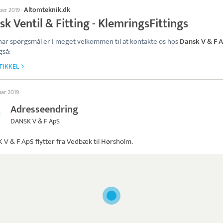
Altomteknik.dk
ber 2019
·
k Ventil & Fitting - KlemringsFittings
 har spørgsmål er I meget velkommen til at kontakte os hos
Dansk V & F 
gså:
TIKKEL
uar 2019
Adresseendring
DANSK V & F ApS
 V & F ApS
flytter fra Vedbæk til Hørsholm.