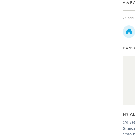
V & F 
23. apri
DANSK
NY A
c/o Be
Gransa
3080 T