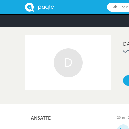
Søk i Paqle
DA
VAT
ANSATTE
26. juni