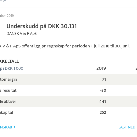
mber 2019
Underskudd på DKK 30.131
DANSK V & F ApS
 V & F ApS
offentliggjør regnskap for perioden 1. juli 2018 til 30. juni.
KKELTALL
2019
p i DKK 1 000
ttomargin
71
s resultat
-30
le aktiver
441
kapital
252
GNSKAB
LAST NED