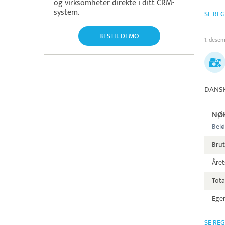
og virksomheter direkte i ditt CRM-
system.
SE RE
BESTIL DEMO
1. dese
DANSK
NØ
Belø
Bru
Året
Tota
Egen
SE RE