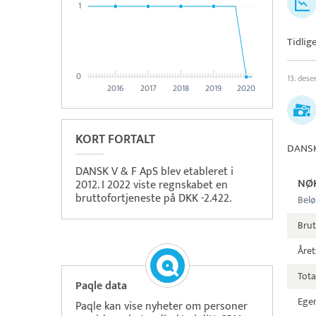
1
Tidlige
0
13. des
2016
2017
2018
2019
2020
KORT FORTALT
DANSK
DANSK V & F ApS blev etableret i
NØ
2012. I 2022 viste regnskabet en
bruttofortjeneste på DKK -2.422.
Belø
Bru
Året
Tota
Paqle data
Egen
Paqle kan vise nyheter om personer