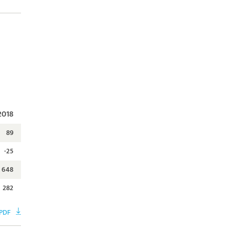
2018
89
-25
648
282
 PDF