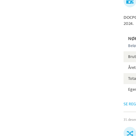
DOCPO
2024.
NØ
Belø
Bru
Året
Tota
Egen
SE RE
31. des