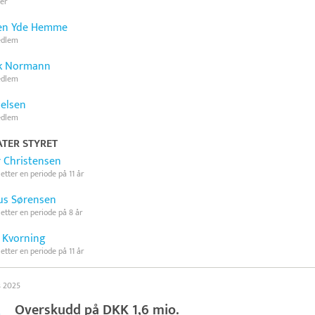
er
en Yde Hemme
edlem
k Normann
edlem
ielsen
edlem
TER STYRET
r Christensen
 etter en periode på 11 år
s Sørensen
 etter en periode på 8 år
 Kvorning
 etter en periode på 11 år
s 2025
Overskudd på DKK 1,6 mio.