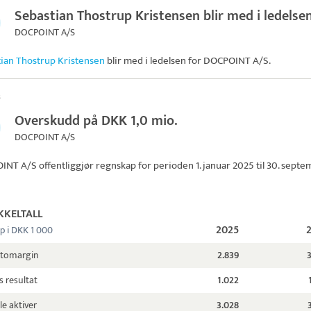
Sebastian Thostrup Kristensen blir med i ledelse
DOCPOINT A/S
ian Thostrup Kristensen
blir med i ledelsen for
DOCPOINT A/S
.
s
Overskudd på DKK 1,0 mio.
DOCPOINT A/S
INT A/S
offentliggjør regnskap for perioden 1. januar 2025 til 30. sept
KKELTALL
2025
p i DKK 1 000
ttomargin
2.839
s resultat
1.022
le aktiver
3.028