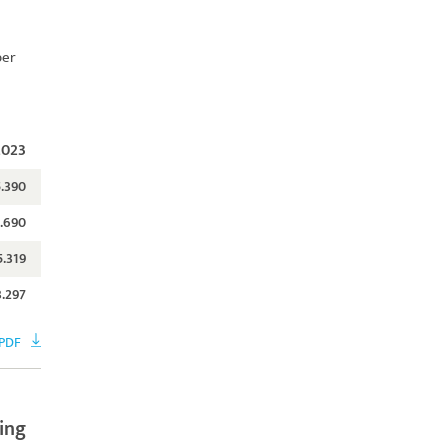
ber
2023
5.390
.690
5.319
3.297
 PDF
ting