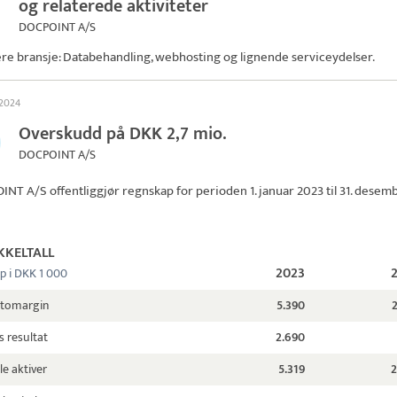
og relaterede aktiviteter
DOCPOINT A/S
ere bransje: Databehandling, webhosting og lignende serviceydelser.
 2024
Overskudd på DKK 2,7 mio.
DOCPOINT A/S
INT A/S
offentliggjør regnskap for perioden 1. januar 2023 til 31. desem
KKELTALL
2023
p i DKK 1 000
ttomargin
5.390
s resultat
2.690
le aktiver
5.319
2