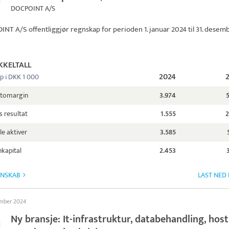
DOCPOINT A/S
INT A/S
offentliggjør regnskap for perioden 1. januar 2024 til 31. desem
KKELTALL
2024
p i DKK 1 000
ttomargin
3.974
s resultat
1.555
2
le aktiver
3.585
kapital
2.453
GNSKAB
LAST NED
ember 2024
Ny bransje: It-infrastruktur, databehandling, hos