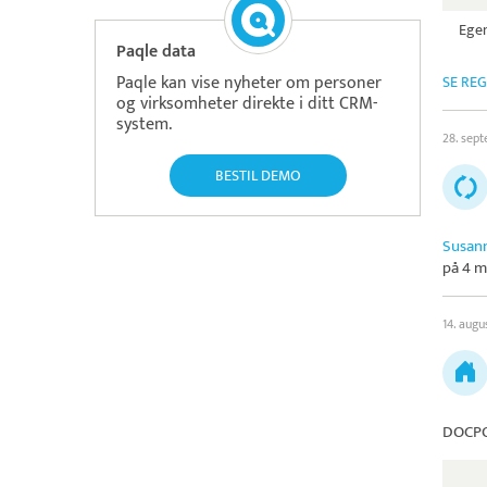
Egen
Paqle data
Paqle kan vise nyheter om personer
SE RE
og virksomheter direkte i ditt CRM-
system.
28. sep
BESTIL DEMO
Susan
på 4 m
14. augu
DOCPO