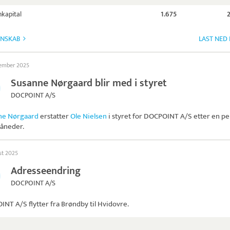
kapital
1.675
GNSKAB
LAST NED
tember 2025
Susanne Nørgaard blir med i styret
DOCPOINT A/S
ne Nørgaard
erstatter
Ole Nielsen
i styret for
DOCPOINT A/S
etter en pe
åneder.
st 2025
Adresseendring
DOCPOINT A/S
INT A/S
flytter fra Brøndby til Hvidovre.