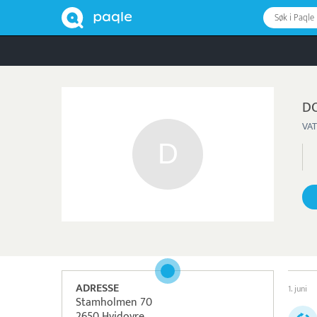
Søk i Paqle
DO
VAT
ADRESSE
1. juni
Stamholmen 70
2650 Hvidovre