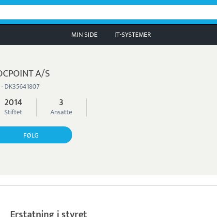
MIN SIDE
IT-SYSTEMER
CPOINT A/S
 · DK35641807
2014
3
Stiftet
Ansatte
FØLG
Erstatning i styret