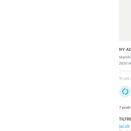
NY A
Stamh
2650 H
10. juni
7 endr
TILTR
Jacob