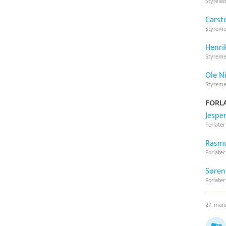
Styreled
Carst
Styrem
Henri
Styrem
Ole N
Styrem
FORLA
Jespe
Forlater
Rasmu
Forlater
Søren
Forlater
27. mar