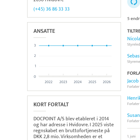
(+45) 36 86 33 33
5 endr
ANSATTE
TILTR
Nicol
Styreled
3
Sebas
2
Styrem
1
FORLA
0
Jacob
2022
2023
2024
2025
2026
Forlater
Henri
KORT FORTALT
Forlater
Susan
DOCPOINT A/S blev etableret i 2014
Forlater
og har adresse i Hvidovre. I 2025 viste
regnskabet en bruttofortjeneste på
DKK 2,8 mio. Virksomheden er et
1. juni