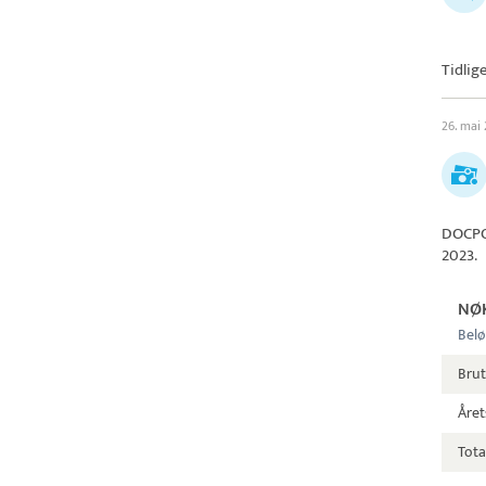
Tidlig
26. mai
DOCPO
2023.
NØ
Belø
Bru
Året
Tota