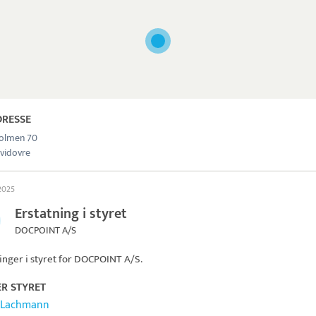
DRESSE
olmen 70
vidovre
 2025
Erstatning i styret
DOCPOINT A/S
inger i styret for
DOCPOINT A/S
.
ER STYRET
 Lachmann