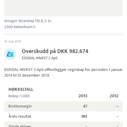
Amager Strandvej 110 B, 3. tv.
2300 København S
14. mai 2014
Overskudd på DKK 982.674
EGSDAL INVEST 2 ApS
EGSDAL INVEST 2 ApS
offentliggjør regnskap for perioden 1. januar
2013 til 31. desember 2013.
NØKKELTALL
2013
2012
Beløp i 1.000
Bruttomargin
47
–
Årets resultat
983
–
Totale aktiver
–
–