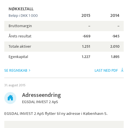
NØKKELTALL
2015
2014
Beløp i DKK 1 000
Bruttomargin
–
–
Årets resultat
-669
-945
Totale aktiver
1.251
2.010
Egenkapital
1.227
1.895
SE REGNSKAB
LAST NED PDF
31. august 2015
Adresseendring
EGSDAL INVEST 2 ApS
EGSDAL INVEST 2 ApS
flytter til ny adresse i København S.