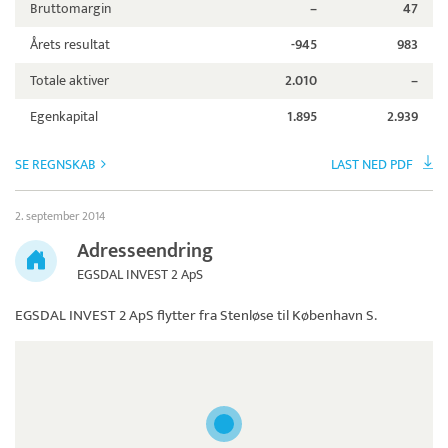
Bruttomargin
–
47
Årets resultat
-945
983
Totale aktiver
2.010
–
Egenkapital
1.895
2.939
SE REGNSKAB
LAST NED PDF
2. september 2014
Adresseendring
EGSDAL INVEST 2 ApS
EGSDAL INVEST 2 ApS
flytter fra Stenløse til København S.