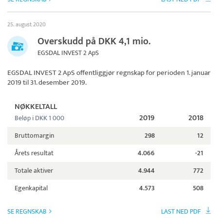
25. august 2020
Overskudd på DKK 4,1 mio.
EGSDAL INVEST 2 ApS
EGSDAL INVEST 2 ApS
offentliggjør regnskap for perioden 1. januar
2019 til 31. desember 2019.
NØKKELTALL
2019
2018
Beløp i DKK 1 000
Bruttomargin
298
12
Årets resultat
4.066
-21
Totale aktiver
4.944
772
Egenkapital
4.573
508
SE REGNSKAB
LAST NED PDF