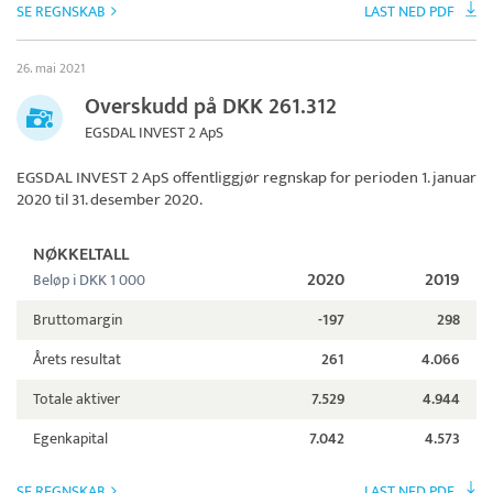
SE REGNSKAB
LAST NED PDF
26. mai 2021
Overskudd på DKK 261.312
EGSDAL INVEST 2 ApS
EGSDAL INVEST 2 ApS
offentliggjør regnskap for perioden 1. januar
2020 til 31. desember 2020.
NØKKELTALL
2020
2019
Beløp i DKK 1 000
Bruttomargin
-197
298
Årets resultat
261
4.066
Totale aktiver
7.529
4.944
Egenkapital
7.042
4.573
SE REGNSKAB
LAST NED PDF