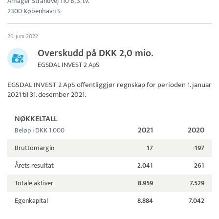
Amager Strandvej 110 B, 3. tv.
2300 København S
26. juni 2022
Overskudd på DKK 2,0 mio.
EGSDAL INVEST 2 ApS
EGSDAL INVEST 2 ApS
offentliggjør regnskap for perioden 1. januar
2021 til 31. desember 2021.
NØKKELTALL
2021
2020
Beløp i DKK 1 000
Bruttomargin
17
-197
Årets resultat
2.041
261
Totale aktiver
8.959
7.529
Egenkapital
8.884
7.042