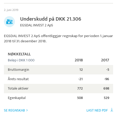
2. juni 2019
Underskudd på DKK 21.306
EGSDAL INVEST 2 ApS
EGSDAL INVEST 2 ApS
offentliggjør regnskap for perioden 1. januar
2018 til 31. desember 2018.
NØKKELTALL
2018
2017
Beløp i DKK 1 000
Bruttomargin
12
-5
Årets resultat
-21
-96
Totale aktiver
772
698
Egenkapital
508
529
SE REGNSKAB
LAST NED PDF