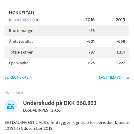
NØKKELTALL
2016
2015
Beløp i DKK 1 000
Bruttomargin
-26
–
Årets resultat
-601
-669
Totale aktiver
787
1.251
Egenkapital
625
1.227
SE REGNSKAB
LAST NED PDF
26. mai 2016
Underskudd på DKK 668.863
EGSDAL INVEST 2 ApS
EGSDAL INVEST 2 ApS
offentliggjør regnskap for perioden 1. januar
2015 til 31. desember 2015.