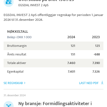
EGSDAL INVEST 2 ApS
EGSDAL INVEST 2 ApS
offentliggjør regnskap for perioden 1. januar
2024 til 31. desember 2024.
NØKKELTALL
2024
2023
Beløp i DKK 1 000
Bruttomargin
121
125
Årets resultat
151
-688
Totale aktiver
7.460
7.390
Egenkapital
7.401
7.326
SE REGNSKAB
LAST NED PDF
31. desember 2024
Ny bransje: Formidlingsaktiviteter i