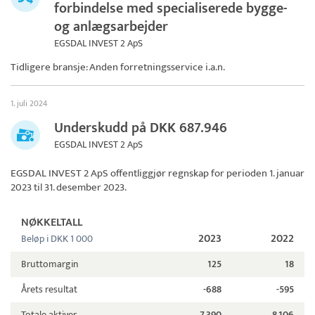
forbindelse med specialiserede bygge-
og anlægsarbejder
EGSDAL INVEST 2 ApS
Tidligere bransje: Anden forretningsservice i.a.n.
1. juli 2024
Underskudd på DKK 687.946
EGSDAL INVEST 2 ApS
EGSDAL INVEST 2 ApS
offentliggjør regnskap for perioden 1. januar
2023 til 31. desember 2023.
NØKKELTALL
2023
2022
Beløp i DKK 1 000
Bruttomargin
125
18
Årets resultat
-688
-595
Totale aktiver
7.390
8.106