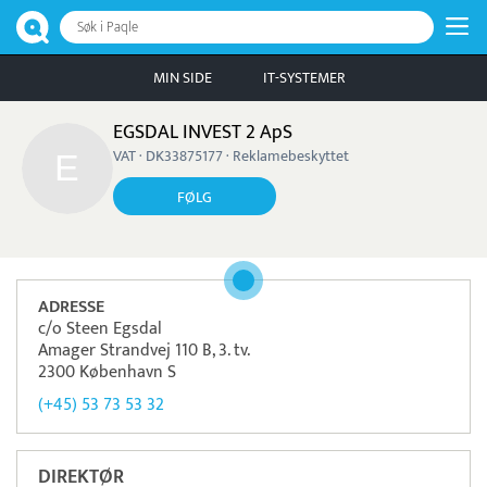
Søk i Paqle
MIN SIDE
IT-SYSTEMER
EGSDAL INVEST 2 ApS
VAT · DK33875177 · Reklamebeskyttet
FØLG
ADRESSE
c/o Steen Egsdal
Amager Strandvej 110 B, 3. tv.
2300 København S
(+45) 53 73 53 32
DIREKTØR