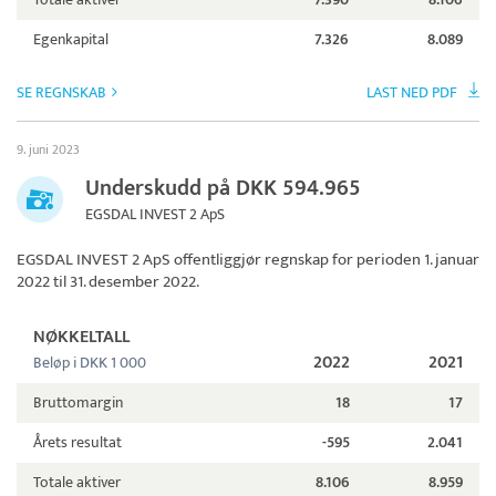
Egenkapital
7.326
8.089
SE REGNSKAB
LAST NED PDF
9. juni 2023
Underskudd på DKK 594.965
EGSDAL INVEST 2 ApS
EGSDAL INVEST 2 ApS
offentliggjør regnskap for perioden 1. januar
2022 til 31. desember 2022.
NØKKELTALL
2022
2021
Beløp i DKK 1 000
Bruttomargin
18
17
Årets resultat
-595
2.041
Totale aktiver
8.106
8.959