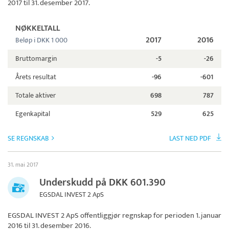
2017 til 31. desember 2017.
NØKKELTALL
2017
2016
Beløp i DKK 1 000
Bruttomargin
-5
-26
Årets resultat
-96
-601
Totale aktiver
698
787
Egenkapital
529
625
SE REGNSKAB
LAST NED PDF
31. mai 2017
Underskudd på DKK 601.390
EGSDAL INVEST 2 ApS
EGSDAL INVEST 2 ApS
offentliggjør regnskap for perioden 1. januar
2016 til 31. desember 2016.