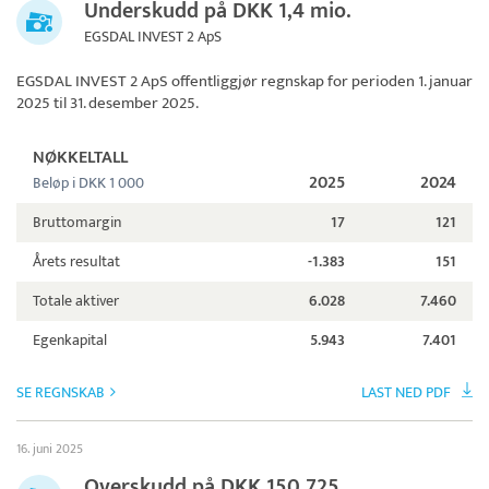
Underskudd på DKK 1,4 mio.
EGSDAL INVEST 2 ApS
EGSDAL INVEST 2 ApS
offentliggjør regnskap for perioden 1. januar
2025 til 31. desember 2025.
NØKKELTALL
2025
2024
Beløp i DKK 1 000
Bruttomargin
17
121
Årets resultat
-1.383
151
Totale aktiver
6.028
7.460
Egenkapital
5.943
7.401
SE REGNSKAB
LAST NED PDF
16. juni 2025
Overskudd på DKK 150.725