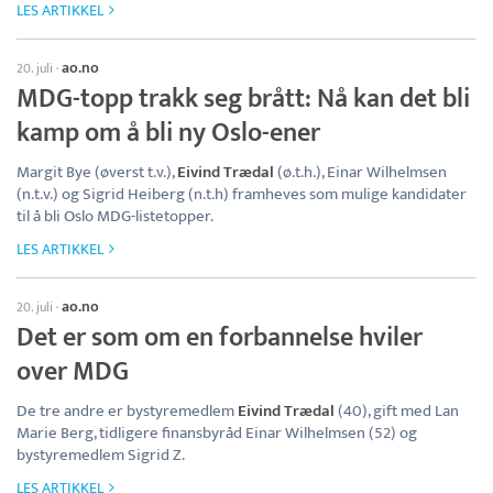
LES ARTIKKEL
ao.no
20. juli
·
MDG-topp trakk seg brått: Nå kan det bli
kamp om å bli ny Oslo-ener
Margit Bye (øverst t.v.),
Eivind Trædal
(ø.t.h.), Einar Wilhelmsen
(n.t.v.) og Sigrid Heiberg (n.t.h) framheves som mulige kandidater
til å bli Oslo MDG-listetopper.
LES ARTIKKEL
ao.no
20. juli
·
Det er som om en forbannelse hviler
over MDG
De tre andre er bystyremedlem
Eivind Trædal
(40), gift med Lan
Marie Berg, tidligere finansbyråd Einar Wilhelmsen (52) og
bystyremedlem Sigrid Z.
LES ARTIKKEL