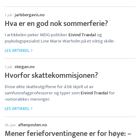
jarlsbergavis.no
1. juli
·
Hva er en god nok sommerferie?
I artikkelen peker MDG-politiker
Eivind Trædal
og
psykologspesialist Line Marie Warholm på et viktig skille:
LES ARTIKKEL
steigan.no
1. juli
·
Hvorfor skattekommisjonen?
Disse økte skatteutgiftene for å bli skjelt ut av
samfunnsfagprofessorer og typer som
Eivind Trædal
for
«umoralske» meninger.
LES ARTIKKEL
aftenposten.no
26. juni
·
Mener ferieforventingene er for høye: –