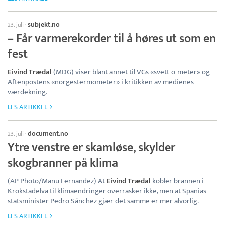
subjekt.no
23. juli
·
– Får varmerekorder til å høres ut som en
fest
Eivind Trædal
(MDG) viser blant annet til VGs «svett-o-meter» og
Aftenpostens «norgestermometer» i kritikken av medienes
værdekning.
LES ARTIKKEL
document.no
23. juli
·
Ytre venstre er skamløse, skylder
skogbranner på klima
(AP Photo/Manu Fernandez) At
Eivind Trædal
kobler brannen i
Krokstadelva til klimaendringer overrasker ikke, men at Spanias
statsminister Pedro Sánchez gjær det samme er mer alvorlig.
LES ARTIKKEL