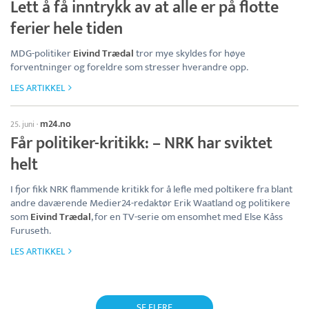
Lett å få inntrykk av at alle er på flotte
ferier hele tiden
MDG-politiker
Eivind Trædal
tror mye skyldes for høye
forventninger og foreldre som stresser hverandre opp.
LES ARTIKKEL
m24.no
25. juni
·
Får politiker-kritikk: – NRK har sviktet
helt
I fjor fikk NRK flammende kritikk for å lefle med poltikere fra blant
andre daværende Medier24-redaktør Erik Waatland og politikere
som
Eivind Trædal
, for en TV-serie om ensomhet med Else Kåss
Furuseth.
LES ARTIKKEL
SE FLERE