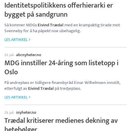
Identitetspolitikkens offerhierarki er
bygget på sandgrunn
Så kommer MDGs
Eivind Trædal
med en krampaktig tirade mot
Svenneby for å ha påpekt noe ubehagelig.
LES ARTIKKEL
abcnyheter.no
23. juli
·
MDG innstiller 24-åring som listetopp i
Oslo
På andreplass er tidligere finansbyråd Einar Wilhelmsen innstilt,
etterfulgt av
Eivind Trædal
på tredjeplass.
LES ARTIKKEL
inyheter.no
23. juli
·
Trædal kritiserer medienes dekning av
hetebølger