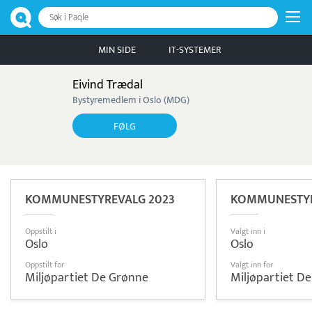
Søk i Paqle
MIN SIDE
IT-SYSTEMER
Eivind Trædal
Bystyremedlem i Oslo (MDG)
FØLG
KOMMUNESTYREVALG 2023
KOMMUNESTYR
Oppstilt i
Valgt inn i
Oslo
Oslo
Oppstilt for
Valgt inn for
Miljøpartiet De Grønne
Miljøpartiet D