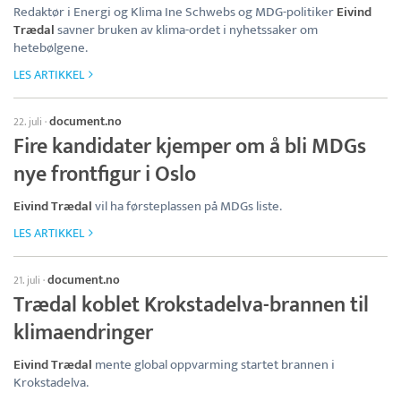
Redaktør i Energi og Klima Ine Schwebs og MDG-politiker
Eivind
Trædal
savner bruken av klima-ordet i nyhetssaker om
hetebølgene.
LES ARTIKKEL
document.no
22. juli
·
Fire kandidater kjemper om å bli MDGs
nye frontfigur i Oslo
Eivind Trædal
vil ha førsteplassen på MDGs liste.
LES ARTIKKEL
document.no
21. juli
·
Trædal koblet Krokstadelva-brannen til
klimaendringer
Eivind Trædal
mente global oppvarming startet brannen i
Krokstadelva.