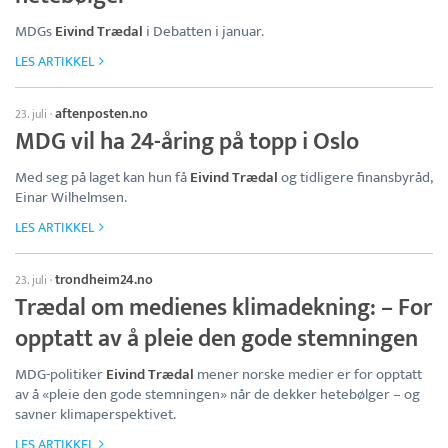
MDGs
Eivind Trædal
i Debatten i januar.
LES ARTIKKEL
aftenposten.no
23. juli
·
MDG vil ha 24-åring på topp i Oslo
Med seg på laget kan hun få
Eivind Trædal
og tidligere finansbyråd,
Einar Wilhelmsen.
LES ARTIKKEL
trondheim24.no
23. juli
·
Trædal om medienes klimadekning: – For
opptatt av å pleie den gode stemningen
MDG-politiker
Eivind Trædal
mener norske medier er for opptatt
av å «pleie den gode stemningen» når de dekker hetebølger – og
savner klimaperspektivet.
LES ARTIKKEL