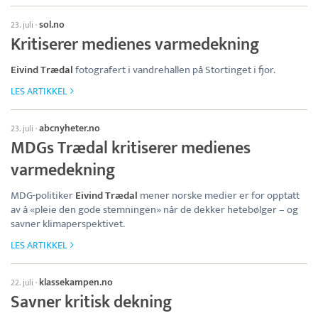
sol.no
23. juli
·
Kritiserer medienes varmedekning
Eivind Trædal
fotografert i vandrehallen på Stortinget i fjor.
LES ARTIKKEL
abcnyheter.no
23. juli
·
MDGs Trædal kritiserer medienes
varmedekning
MDG-politiker
Eivind Trædal
mener norske medier er for opptatt
av å «pleie den gode stemningen» når de dekker hetebølger – og
savner klimaperspektivet.
LES ARTIKKEL
klassekampen.no
22. juli
·
Savner kritisk dekning