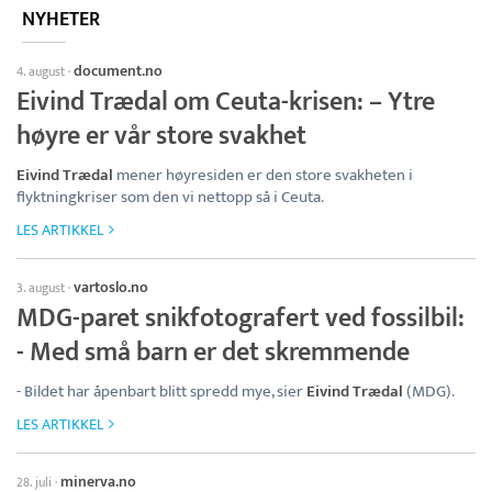
NYHETER
document.no
4. august
·
Eivind Trædal om Ceuta-krisen: – Ytre
høyre er vår store svakhet
Eivind Trædal
mener høyresiden er den store svakheten i
flyktningkriser som den vi nettopp så i Ceuta.
LES ARTIKKEL
vartoslo.no
3. august
·
MDG-paret snikfotografert ved fossilbil:
- Med små barn er det skremmende
- Bildet har åpenbart blitt spredd mye, sier
Eivind Trædal
(MDG).
LES ARTIKKEL
minerva.no
28. juli
·