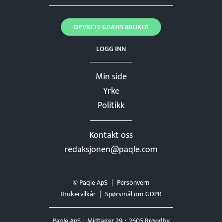
OPPRETT GRATIS BRUKER
LOGG INN
Min side
Yrke
Politikk
Kontakt oss
redaksjonen@paqle.com
© Paqle ApS
Personvern
Brukervilkår
Spørsmål om GDPR
Paqle ApS
Midtager 29
2605 Brøndby