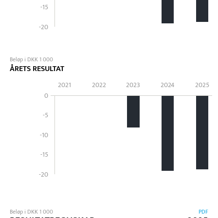
-15
-20
Beløp i DKK 1 000
ÅRETS RESULTAT
2021
2022
2023
2024
2025
0
-5
-10
-15
-20
Beløp i DKK 1 000
PDF