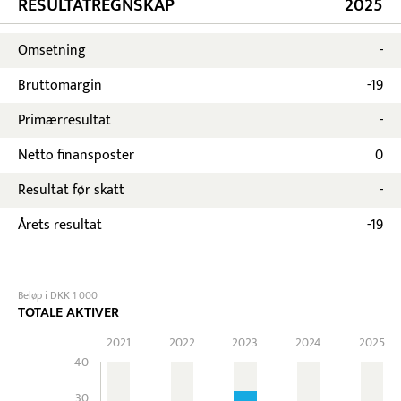
RESULTATREGNSKAP
2025
Omsetning
-
Bruttomargin
-19
Primærresultat
-
Netto finansposter
0
Resultat før skatt
-
Årets resultat
-19
Beløp i DKK 1 000
TOTALE AKTIVER
2021
2022
2023
2024
2025
40
30