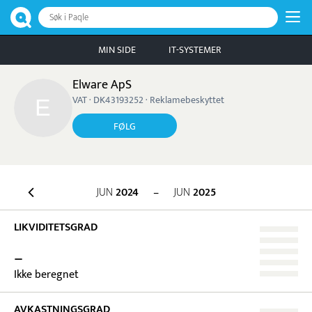
Søk i Paqle
MIN SIDE
IT-SYSTEMER
Elware ApS
VAT · DK43193252 · Reklamebeskyttet
FØLG
JUN
2024
–
JUN
2025
LIKVIDITETSGRAD
–
Ikke beregnet
AVKASTNINGSGRAD