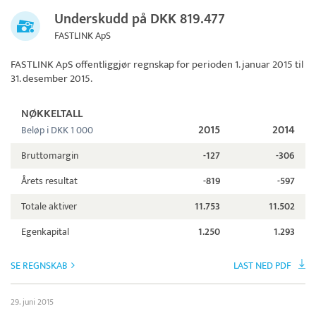
Underskudd på DKK 819.477
FASTLINK ApS
FASTLINK ApS
offentliggjør regnskap for perioden 1. januar 2015 til
31. desember 2015.
NØKKELTALL
2015
2014
Beløp i DKK 1 000
Bruttomargin
-127
-306
Årets resultat
-819
-597
Totale aktiver
11.753
11.502
Egenkapital
1.250
1.293
SE REGNSKAB
LAST NED PDF
29. juni 2015