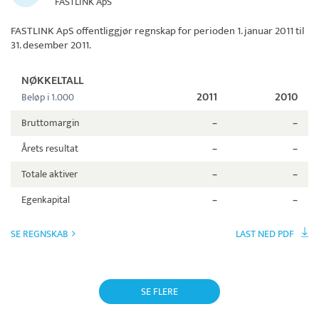
FASTLINK ApS
FASTLINK ApS
offentliggjør regnskap for perioden 1. januar 2011 til
31. desember 2011.
NØKKELTALL
2011
2010
Beløp i 1.000
Bruttomargin
–
–
Årets resultat
–
–
Totale aktiver
–
–
Egenkapital
–
–
SE REGNSKAB
LAST NED PDF
SE FLERE