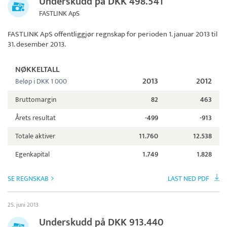
Underskudd på DKK 498.541
FASTLINK ApS
FASTLINK ApS
offentliggjør regnskap for perioden 1. januar 2013 til
31. desember 2013.
NØKKELTALL
2013
2012
Beløp i DKK 1 000
Bruttomargin
82
463
Årets resultat
-499
-913
Totale aktiver
11.760
12.538
Egenkapital
1.749
1.828
SE REGNSKAB
LAST NED PDF
25. juni 2013
Underskudd på DKK 913.440