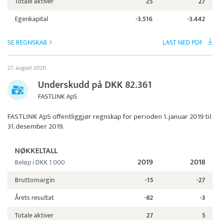
Totale aktiver
25
27
Egenkapital
-3.516
-3.442
SE REGNSKAB
LAST NED PDF
27. august 2020
Underskudd på DKK 82.361
FASTLINK ApS
FASTLINK ApS
offentliggjør regnskap for perioden 1. januar 2019 til
31. desember 2019.
NØKKELTALL
2019
2018
Beløp i DKK 1 000
Bruttomargin
-15
-27
Årets resultat
-82
-3
Totale aktiver
27
5