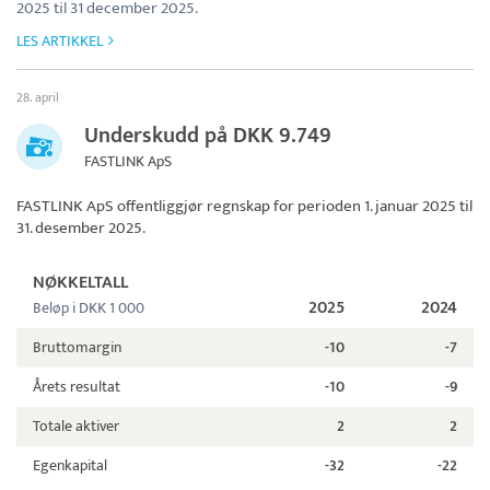
2025 til 31 december 2025.
LES ARTIKKEL
28. april
Underskudd på DKK 9.749
FASTLINK ApS
FASTLINK ApS
offentliggjør regnskap for perioden 1. januar 2025 til
31. desember 2025.
NØKKELTALL
2025
2024
Beløp i DKK 1 000
Bruttomargin
-10
-7
Årets resultat
-10
-9
Totale aktiver
2
2
Egenkapital
-32
-22