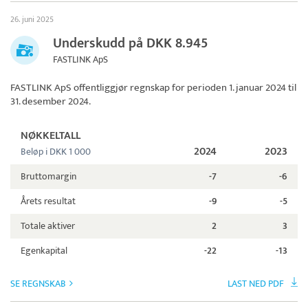
26. juni 2025
Underskudd på DKK 8.945
FASTLINK ApS
FASTLINK ApS
offentliggjør regnskap for perioden 1. januar 2024 til
31. desember 2024.
NØKKELTALL
2024
2023
Beløp i DKK 1 000
Bruttomargin
-7
-6
Årets resultat
-9
-5
Totale aktiver
2
3
Egenkapital
-22
-13
SE REGNSKAB
LAST NED PDF