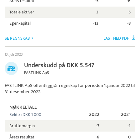
Årets resultat
-5
-6
Totale aktiver
3
5
Egenkapital
-13
-8
SE REGNSKAB
LAST NED PDF
13. juli 2023
Underskudd på DKK 5.547
FASTLINK ApS
FASTLINK ApS
offentliggjør regnskap for perioden 1. januar 2022 til
31. desember 2022.
NØKKELTALL
2022
2021
Beløp i DKK 1 000
Bruttomargin
-7
-1
Årets resultat
-6
0