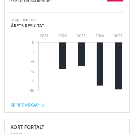
Ikke tilfredsstillende
Beløp i DKK 1 000
ÅRETS RESULTAT
2021
2022
2023
2024
2025
0
-2
-4
-6
-8
-10
SE REGNSKAP
KORT FORTALT