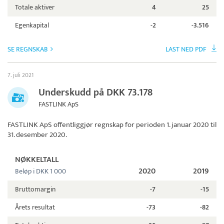
Totale aktiver
4
25
Egenkapital
-2
-3.516
SE REGNSKAB
LAST NED PDF
7. juli 2021
Underskudd på DKK 73.178
FASTLINK ApS
FASTLINK ApS
offentliggjør regnskap for perioden 1. januar 2020 til
31. desember 2020.
NØKKELTALL
2020
2019
Beløp i DKK 1 000
Bruttomargin
-7
-15
Årets resultat
-73
-82