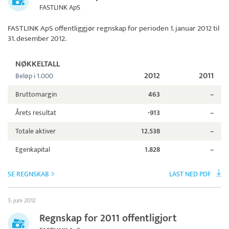
FASTLINK ApS
FASTLINK ApS
offentliggjør regnskap for perioden 1. januar 2012 til
31. desember 2012.
NØKKELTALL
2012
2011
Beløp i 1.000
Bruttomargin
463
–
Årets resultat
-913
–
Totale aktiver
12.538
–
Egenkapital
1.828
–
SE REGNSKAB
LAST NED PDF
3. juni 2012
Regnskap for 2011 offentligjort