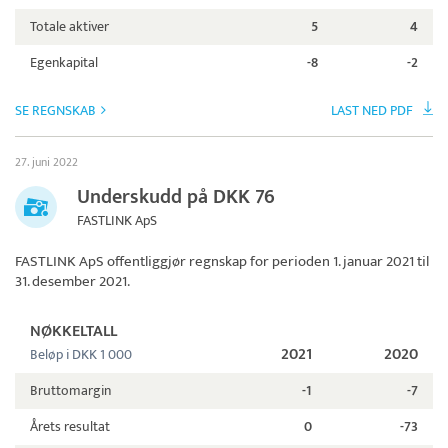
Totale aktiver
5
4
Egenkapital
-8
-2
SE REGNSKAB
LAST NED PDF
27. juni 2022
Underskudd på DKK 76
FASTLINK ApS
FASTLINK ApS
offentliggjør regnskap for perioden 1. januar 2021 til
31. desember 2021.
NØKKELTALL
2021
2020
Beløp i DKK 1 000
Bruttomargin
-1
-7
Årets resultat
0
-73