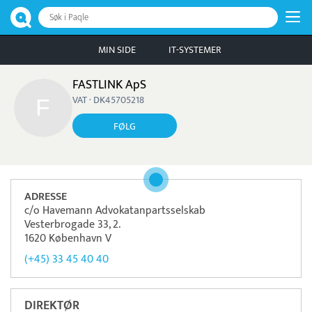
Søk i Paqle
MIN SIDE
IT-SYSTEMER
FASTLINK ApS
VAT · DK45705218
FØLG
ADRESSE
c/o Havemann Advokatanpartsselskab
Vesterbrogade 33, 2.
1620 København V
(+45) 33 45 40 40
DIREKTØR