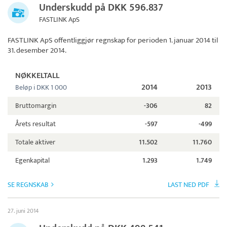
Underskudd på DKK 596.837
FASTLINK ApS
FASTLINK ApS
offentliggjør regnskap for perioden 1. januar 2014 til
31. desember 2014.
NØKKELTALL
2014
2013
Beløp i DKK 1 000
Bruttomargin
-306
82
Årets resultat
-597
-499
Totale aktiver
11.502
11.760
Egenkapital
1.293
1.749
SE REGNSKAB
LAST NED PDF
27. juni 2014