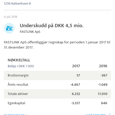
1256 København K
4. juli 2018
Underskudd på DKK 4,5 mio.
FASTLINK ApS
FASTLINK ApS
offentliggjør regnskap for perioden 1. januar 2017 til
31. desember 2017.
NØKKELTALL
2017
2016
Beløp i DKK 1 000
Bruttomargin
57
-367
Årets resultat
-4.467
-1.049
Totale aktiver
6.252
11.010
Egenkapital
-3.357
646