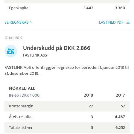
Egenkapital
-3.442
-3.360
SE REGNSKAB
LAST NED PDF
17. juni 2019
Underskudd på DKK 2.866
FASTLINK ApS
FASTLINK ApS
offentliggjør regnskap for perioden 1. januar 2018 til
31. desember 2018.
NØKKELTALL
2018
2017
Beløp i DKK 1 000
Bruttomargin
-27
57
Årets resultat
-3
-4.467
Totale aktiver
5
6.252