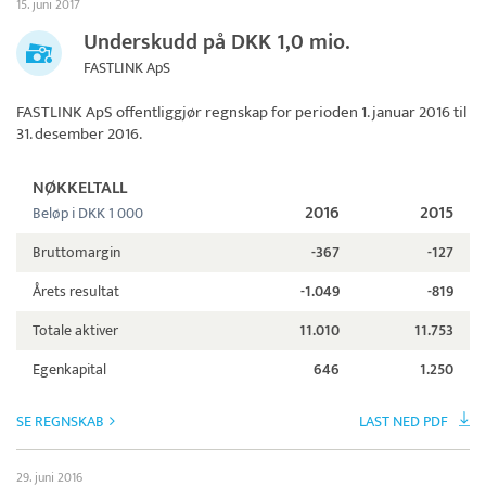
15. juni 2017
Underskudd på DKK 1,0 mio.
FASTLINK ApS
FASTLINK ApS
offentliggjør regnskap for perioden 1. januar 2016 til
31. desember 2016.
NØKKELTALL
2016
2015
Beløp i DKK 1 000
Bruttomargin
-367
-127
Årets resultat
-1.049
-819
Totale aktiver
11.010
11.753
Egenkapital
646
1.250
SE REGNSKAB
LAST NED PDF
29. juni 2016