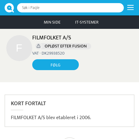
Søk i Paqle
MIN SIDE
IT-SYSTEMER
FILMFOLKET A/S
OPLØST EFTER FUSION
VAT · DK29938520
FØLG
KORT FORTALT
FILMFOLKET A/S blev etableret i 2006.