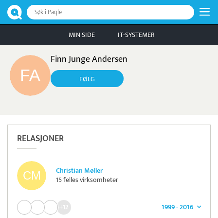
Søk i Paqle
MIN SIDE
IT-SYSTEMER
Finn Junge Andersen
FØLG
RELASJONER
Christian Møller
15 felles virksomheter
1999 - 2016
+12