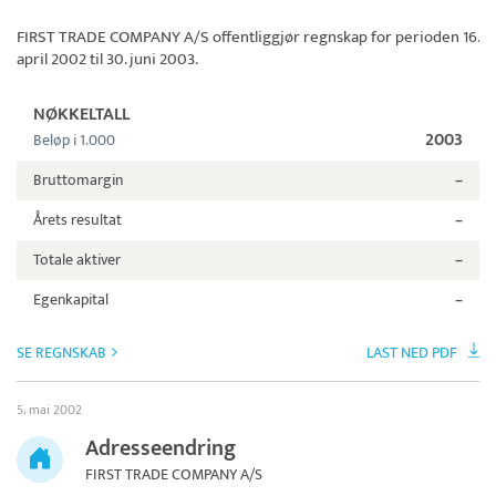
FIRST TRADE COMPANY A/S
offentliggjør regnskap for perioden 16.
april 2002 til 30. juni 2003.
NØKKELTALL
2003
Beløp i 1.000
Bruttomargin
–
Årets resultat
–
Totale aktiver
–
Egenkapital
–
SE REGNSKAB
LAST NED PDF
5. mai 2002
Adresseendring
FIRST TRADE COMPANY A/S