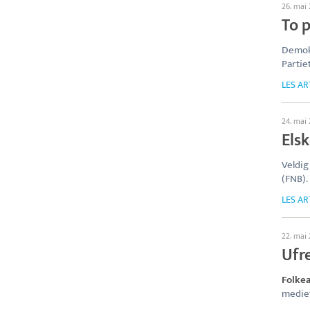
26. mai
To p
Demok
Partie
LES AR
24. mai
Elsk
Veldig
(FNB).
LES AR
22. mai
Ufr
Folke
medief