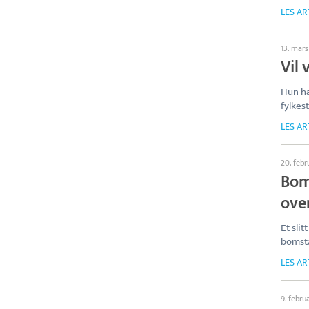
LES AR
13. mars
Vil 
Hun ha
fylkest
LES AR
20. febr
Bom
over
Et slit
bomsta
LES AR
9. febru