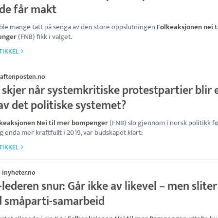
 de får makt
 ble mange tatt på senga av den store oppslutningen
Folkeaksjonen nei t
enger
(FNB) fikk i valget.
TIKKEL
aftenposten.no
skjer når systemkritiske protestpartier blir 
av det politiske systemet?
keaksjonen Nei til mer bompenger
(FNB) slo gjennom i norsk politikk fø
g enda mer kraftfullt i 2019, var budskapet klart:
TIKKEL
inyheter.no
·
lederen snur: Går ikke av likevel – men sliter
 småparti-samarbeid