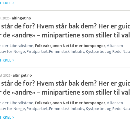
TIKKEL
altinget.no
st 2025
·
 står de for? Hvem står bak dem? Her er gui
 de «andre» – minipartiene som stiller til va
elder Liberalistene,
Folkeaksjonen Nei til mer bompenger
, Alliansen –
ativ for Norge, Piratpartiet, Feministisk Initiativ, Kystpartiet og Redd Nat
TIKKEL
altinget.no
ust 2025
·
 står de for? Hvem står bak dem? Her er gui
 de «andre» – minipartiene som stiller til va
elder Liberalistene,
Folkeaksjonen Nei til mer bompenger
, Alliansen –
ativ for Norge, Piratpartiet, Feministisk Initiativ, Kystpartiet og Redd Nat
TIKKEL