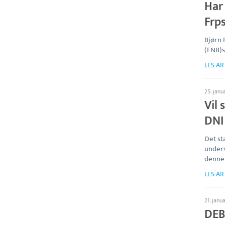
Har 
Frps
Bjørn 
(FNB)s
LES AR
25. janu
Vil 
DNI
Det sta
unders
denne 
LES AR
21. janu
DEB