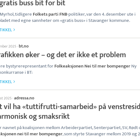
ratis buss bit for bit
Myrhol, tidligere
Folkets parti FNB
-politiker, var den 4. desember ute i
ladet med egne sannheter om «gratis buss» i Stavanger kommune.
TIKKEL
bt.no
ember 2025
·
rafikken øker – og det er ikke et problem
ere bystyrerepresentant for
Folkeaksjonen Nei til mer bompenger
Ny
konkurranse i BT:
TIKKEL
adressa.no
ust 2025
·
 vil ha «tuttifrutti-samarbeid» på venstresi
armonisk og smaksrikt
r navnet på koalisjonen mellom Arbeiderpartiet, Senterpartiet, SV, Rødt 
aksjonen nei til mer bompenger
, som styrte Stavanger mellom 2019 og 