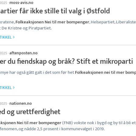
moss-avis.no
 2025
·
artier får ikke stille til valg i Østfold
ratene,
Folkeaksjonen Nei til mer bompenger
, Helsepartiet, Liberalist
t De Kristne og Piratpartiet.
TIKKEL
aftenposten.no
 2025
·
er du fiendskap og bråk? Stift et mikroparti
 mye har også gått galt i det som før het
Folkeaksjonen nei til mer bom
TIKKEL
nationen.no
 2025
·
ed og urettferdighet
aksjonen Nei til mer bompenger
(FNB) vokste nok i bygd og by til å bli et
enomen, og nådde 2,5 prosent i kommunevalget i 2019.