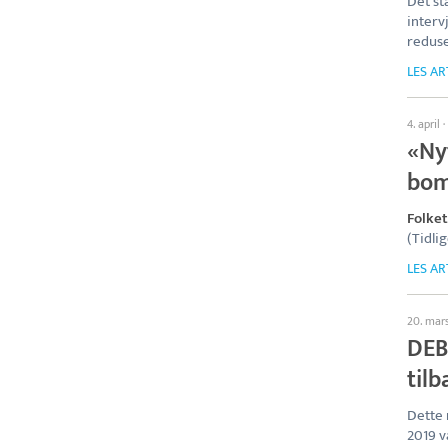
Det sta
interv
reduse
LES AR
4. april
·
«Nyt
bom
Folket
(Tidli
LES AR
20. mar
DEB
tilb
Dette 
2019 v