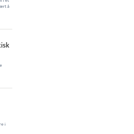
n i et
ært å
tisk
ne
re i