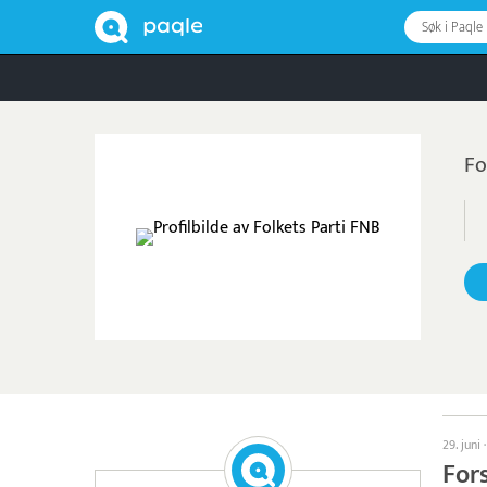
Søk i Paqle
Fo
29. juni
Fors