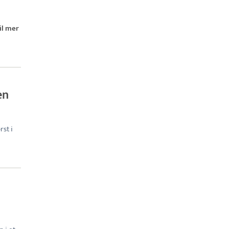
il mer
en
rst i