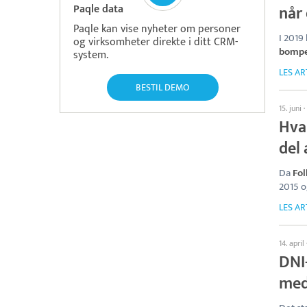
Paqle data
når
Paqle kan vise nyheter om personer
I 2019
og virksomheter direkte i ditt CRM-
bomp
system.
LES AR
BESTIL DEMO
15. juni
·
Hva 
del 
Da
Fol
2015 o
LES AR
14. april
DNI-
med