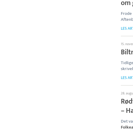
om g
Frode 
Aftenb
LES AR
15. nov
Bilt
Tidlig
skrive
LES AR
28. aug
Rødt
– H
Det va
Folke