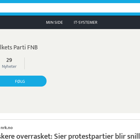
MIN SIDE
IT-SYSTEMER
lkets Parti FNB
29
Nyheter
FØLG
nrk.no
·
kere overrasket: Sier protestpartier blir snil