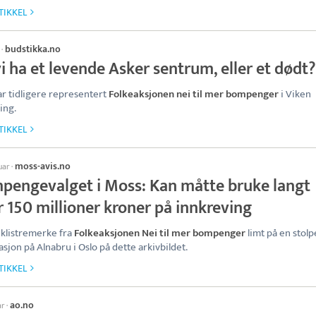
TIKKEL
budstikka.no
·
vi ha et levende Asker sentrum, eller et dødt?
r tidligere representert
Folkeaksjonen nei til mer bompenger
i Viken
ing.
TIKKEL
moss-avis.no
uar
·
pengevalget i Moss: Kan måtte bruke langt
 150 millioner kroner på innkreving
t klistremerke fra
Folkeaksjonen Nei til mer bompenger
limt på en stolpe
sjon på Alnabru i Oslo på dette arkivbildet.
TIKKEL
ao.no
ar
·