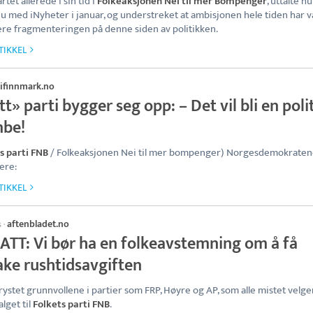
rtet allerede i sin tid i
Folkeaksjonen Nei til mer Bompenger
, uttalte hu
ju med iNyheter i januar, og understreket at ambisjonen hele tiden har v
re fragmenteringen på denne siden av politikken.
TIKKEL
ifinnmark.no
t» parti bygger seg opp: – Det vil bli en poli
be!
s parti FNB
/ Folkeaksjonen Nei til mer bompenger) Norgesdemokrate
gere:
TIKKEL
aftenbladet.no
s
·
ATT: Vi bør ha en folkeavstemning om å få
ake rushtidsavgiften
rystet grunnvollene i partier som FRP, Høyre og AP, som alle mistet velge
alget til
Folkets parti FNB
.