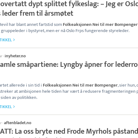
overtatt dypt splittet fylkeslag: – Jeg er Osl
 leder frem til årsmøtet
Revil har blant annet fartstid som
Folkeaksjonen Nei til mer Bompenger
 gruppeleder i bystyret, men er nå Oslo Frps fungerende styreleder.
TIKKEL
inyheter.no
ar
·
samle småpartiene: Lyngby åpner for lederrol
rtet allerede i sin tid i
Folkeaksjonen Nei til mer Bompenger
, sier hun, 
treker at ambisjonen hele tiden har vært å redusere fragmenteringen 
siden av politikken.
TIKKEL
aftenbladet.no
ar
·
ATT: La oss bryte ned Frode Myrhols påstan