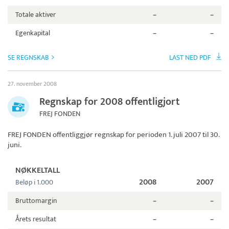
Totale aktiver
–
–
Egenkapital
–
–
SE REGNSKAB
LAST NED PDF
27. november 2008
Regnskap for 2008 offentligjort
FREJ FONDEN
FREJ FONDEN
offentliggjør regnskap for perioden 1. juli 2007 til 30.
juni.
NØKKELTALL
2008
2007
Beløp i 1.000
Bruttomargin
–
–
Årets resultat
–
–