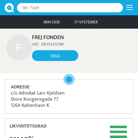
Søk i Paqle
MIN SIDE
IT-SYSTEMER
FREJ FONDEN
VAT · DK15345799
FØLG
ADRESSE
c/o Advokat Lars Kjeldsen
Store Kongensgade 77
1264 København K
LIKVIDITETSGRAD