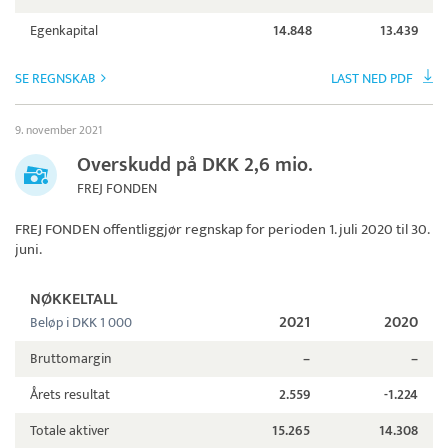
Egenkapital
14.848
13.439
SE REGNSKAB
LAST NED PDF
9. november 2021
Overskudd på DKK 2,6 mio.
FREJ FONDEN
FREJ FONDEN
offentliggjør regnskap for perioden 1. juli 2020 til 30.
juni.
NØKKELTALL
2021
2020
Beløp i DKK 1 000
Bruttomargin
–
–
Årets resultat
2.559
-1.224
Totale aktiver
15.265
14.308