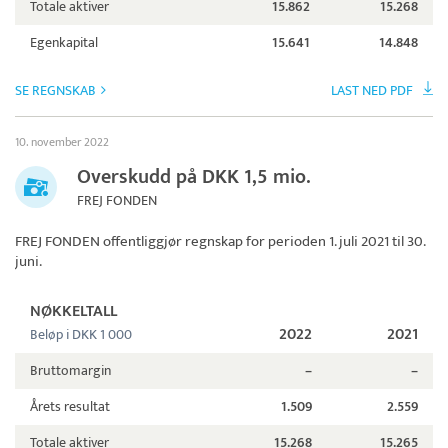
Totale aktiver
15.862
15.268
Egenkapital
15.641
14.848
SE REGNSKAB
LAST NED PDF
10. november 2022
Overskudd på DKK 1,5 mio.
FREJ FONDEN
FREJ FONDEN
offentliggjør regnskap for perioden 1. juli 2021 til 30.
juni.
NØKKELTALL
2022
2021
Beløp i DKK 1 000
Bruttomargin
–
–
Årets resultat
1.509
2.559
Totale aktiver
15.268
15.265