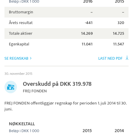
2016
2015
Beløp i DKK 1 000
Bruttomargin
–
–
Årets resultat
-441
320
Totale aktiver
14.269
14.725
Egenkapital
11.041
11.547
SE REGNSKAB
LAST NED PDF
30. november 2015
Overskudd på DKK 319.978
FREJ FONDEN
FREJ FONDEN
offentliggjør regnskap for perioden 1. juli 2014 til 30.
juni.
NØKKELTALL
2015
2014
Beløp i DKK 1 000