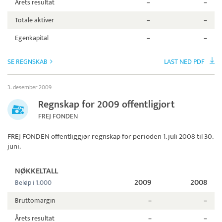
Årets resultat
–
–
Totale aktiver
–
–
Egenkapital
–
–
SE REGNSKAB
LAST NED PDF
3. desember 2009
Regnskap for 2009 offentligjort
FREJ FONDEN
FREJ FONDEN
offentliggjør regnskap for perioden 1. juli 2008 til 30.
juni.
NØKKELTALL
2009
2008
Beløp i 1.000
Bruttomargin
–
–
Årets resultat
–
–