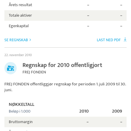
Årets resultat
–
–
Totale aktiver
–
–
Egenkapital
–
–
SE REGNSKAB
LAST NED PDF
22. november 2010
Regnskap for 2010 offentligjort
FREJ FONDEN
FREJ FONDEN
offentliggjør regnskap for perioden 1. juli 2009 til 30.
juni.
NØKKELTALL
2010
2009
Beløp i 1.000
Bruttomargin
–
–