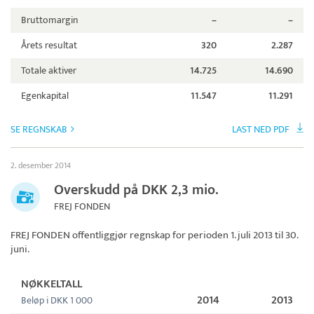
Bruttomargin
–
–
Årets resultat
320
2.287
Totale aktiver
14.725
14.690
Egenkapital
11.547
11.291
SE REGNSKAB
LAST NED PDF
2. desember 2014
Overskudd på DKK 2,3 mio.
FREJ FONDEN
FREJ FONDEN
offentliggjør regnskap for perioden 1. juli 2013 til 30.
juni.
NØKKELTALL
2014
2013
Beløp i DKK 1 000