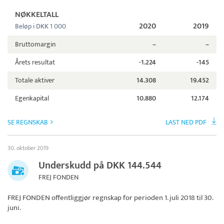
NØKKELTALL
2020
2019
Beløp i DKK 1 000
Bruttomargin
–
–
Årets resultat
-1.224
-145
Totale aktiver
14.308
19.452
Egenkapital
10.880
12.174
SE REGNSKAB
LAST NED PDF
30. oktober 2019
Underskudd på DKK 144.544
FREJ FONDEN
FREJ FONDEN
offentliggjør regnskap for perioden 1. juli 2018 til 30.
juni.