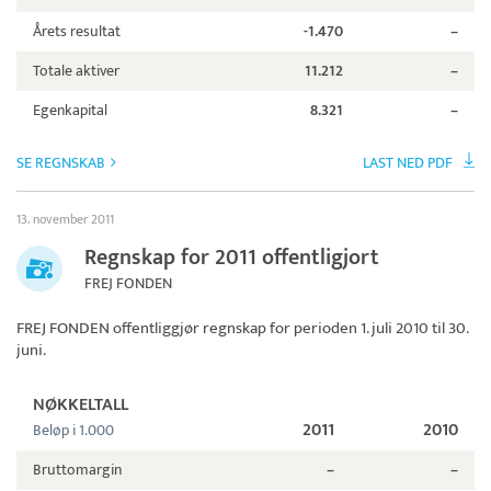
Årets resultat
-1.470
–
Totale aktiver
11.212
–
Egenkapital
8.321
–
SE REGNSKAB
LAST NED PDF
13. november 2011
Regnskap for 2011 offentligjort
FREJ FONDEN
FREJ FONDEN
offentliggjør regnskap for perioden 1. juli 2010 til 30.
juni.
NØKKELTALL
2011
2010
Beløp i 1.000
Bruttomargin
–
–