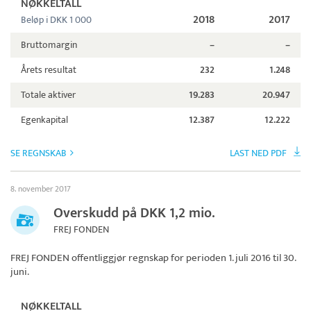
NØKKELTALL
2018
2017
Beløp i DKK 1 000
Bruttomargin
–
–
Årets resultat
232
1.248
Totale aktiver
19.283
20.947
Egenkapital
12.387
12.222
SE REGNSKAB
LAST NED PDF
8. november 2017
Overskudd på DKK 1,2 mio.
FREJ FONDEN
FREJ FONDEN
offentliggjør regnskap for perioden 1. juli 2016 til 30.
juni.
NØKKELTALL