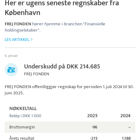
Her er ugens seneste regnskaber fra
København
FREJ FONDEN
hører hjemme i branchen "Finansielle
holdingselskaber".
LES ARTIKKEL
6. januar
Underskudd på DKK 214.685
FREJ FONDEN
FREJ FONDEN
offentliggjør regnskap for perioden 1. juli 2024 til 30.
juni 2025.
NØKKELTALL
2025
2024
Beløp i DKK 1 000
Bruttomargin
-96
–
Årets resultat
-215
1.188