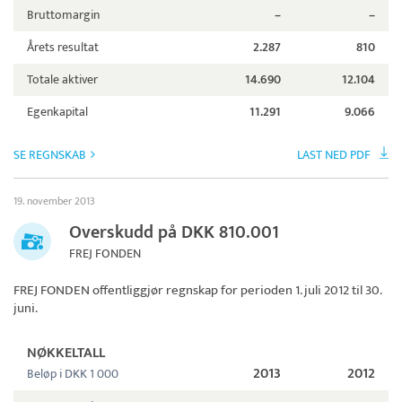
Bruttomargin
–
–
Årets resultat
2.287
810
Totale aktiver
14.690
12.104
Egenkapital
11.291
9.066
SE REGNSKAB
LAST NED PDF
19. november 2013
Overskudd på DKK 810.001
FREJ FONDEN
FREJ FONDEN
offentliggjør regnskap for perioden 1. juli 2012 til 30.
juni.
NØKKELTALL
2013
2012
Beløp i DKK 1 000