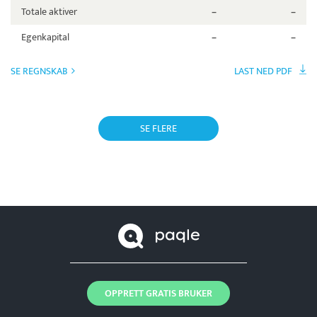
Totale aktiver
–
–
Egenkapital
–
–
SE REGNSKAB
LAST NED PDF
SE FLERE
OPPRETT GRATIS BRUKER