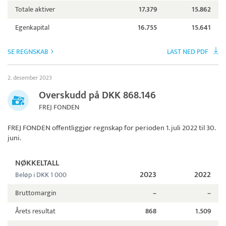
Totale aktiver
17.379
15.862
Egenkapital
16.755
15.641
SE REGNSKAB
LAST NED PDF
2. desember 2023
Overskudd på DKK 868.146
FREJ FONDEN
FREJ FONDEN
offentliggjør regnskap for perioden 1. juli 2022 til 30.
juni.
NØKKELTALL
2023
2022
Beløp i DKK 1 000
Bruttomargin
–
–
Årets resultat
868
1.509