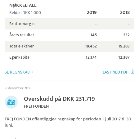
NØKKELTALL
2019
2018
Beløp i DKK 1 000
Bruttomargin
–
–
Årets resultat
-145
232
Totale aktiver
19.452
19.283
Egenkapital
12.174
12.387
SE REGNSKAB
LAST NED PDF
9. desember 2018
Overskudd på DKK 231.719
FREJ FONDEN
FREJ FONDEN
offentliggjør regnskap for perioden 1. juli 2017 til 30.
juni.