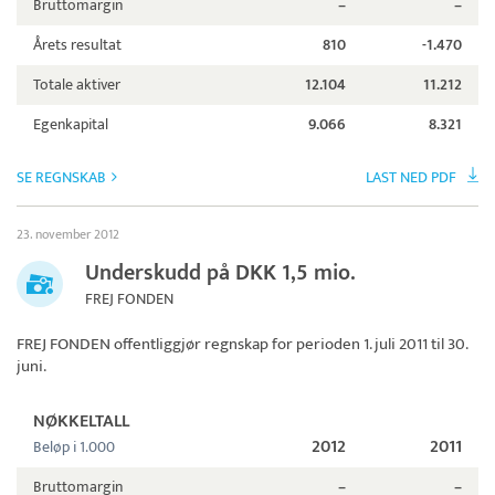
Bruttomargin
–
–
Årets resultat
810
-1.470
Totale aktiver
12.104
11.212
Egenkapital
9.066
8.321
SE REGNSKAB
LAST NED PDF
23. november 2012
Underskudd på DKK 1,5 mio.
FREJ FONDEN
FREJ FONDEN
offentliggjør regnskap for perioden 1. juli 2011 til 30.
juni.
NØKKELTALL
2012
2011
Beløp i 1.000
Bruttomargin
–
–