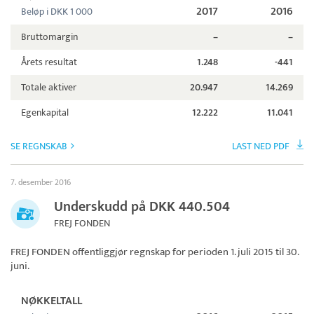
2017
2016
Beløp i DKK 1 000
Bruttomargin
–
–
Årets resultat
1.248
-441
Totale aktiver
20.947
14.269
Egenkapital
12.222
11.041
SE REGNSKAB
LAST NED PDF
7. desember 2016
Underskudd på DKK 440.504
FREJ FONDEN
FREJ FONDEN
offentliggjør regnskap for perioden 1. juli 2015 til 30.
juni.
NØKKELTALL