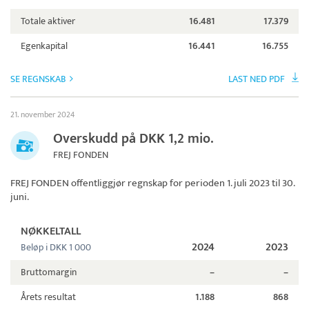
Totale aktiver
16.481
17.379
Egenkapital
16.441
16.755
SE REGNSKAB
LAST NED PDF
21. november 2024
Overskudd på DKK 1,2 mio.
FREJ FONDEN
FREJ FONDEN
offentliggjør regnskap for perioden 1. juli 2023 til 30.
juni.
NØKKELTALL
2024
2023
Beløp i DKK 1 000
Bruttomargin
–
–
Årets resultat
1.188
868