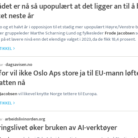
det er nå så upopulært at det ligger an til å 
et neste år
to og et halvt år i opposisjon til et stadig mer upopulært Høyre/Venstre-b
er gruppeleder Marthe Scharning-Lund og fylkesleder
Frode Jacobsen
s
k på et lavere nivå enn det elendige valget i 2023, da de fikk 18,4 prosent.
TIKKEL
dagsavisen.no
uar
·
or vil ikke Oslo Aps store ja til EU-mann løft
atten nå
 Jacobsen
vil likevel knytte Norge tettere til Europa.
TIKKEL
arbeidslivinorden.org
ar
·
ingslivet øker bruken av AI-verktøyer