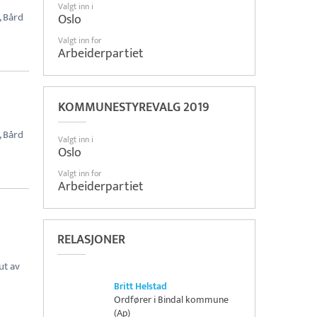
Valgt inn i
, Bård
Oslo
Valgt inn for
Arbeiderpartiet
KOMMUNESTYREVALG 2019
, Bård
Valgt inn i
Oslo
Valgt inn for
Arbeiderpartiet
RELASJONER
ut av
Britt Helstad
Ordfører i Bindal kommune
(Ap)