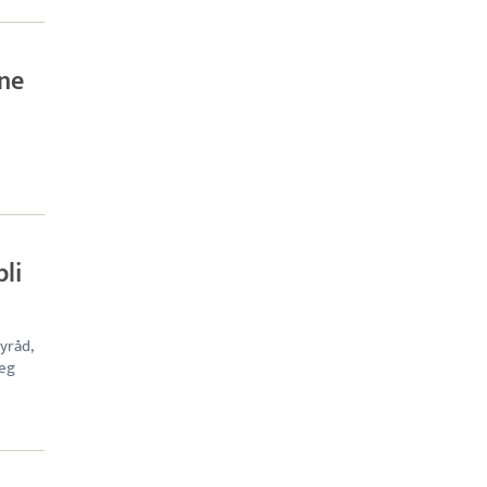
rne
bli
yråd,
eg