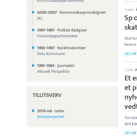
Kommunaldepartementet
5. juni
·
2000-
2007
·
Kommunikasjonsrådgiver
Sp o
JKL
ska
1997-
1997
·
Politisk Rådgiver
Finansdeppartementet
Storti
lavere
1993-
1997
·
Byrådssekretær
Oslo Kommune
LES AR
1991-
1993
·
Journalist
1. juni
·
Aktuelt Perspektiv
Et 
et 
TILLITSVERV
nyhe
ved
2016-nå
·
Leder
Arbeiderpartiet
Torsda
det ka
LES AR