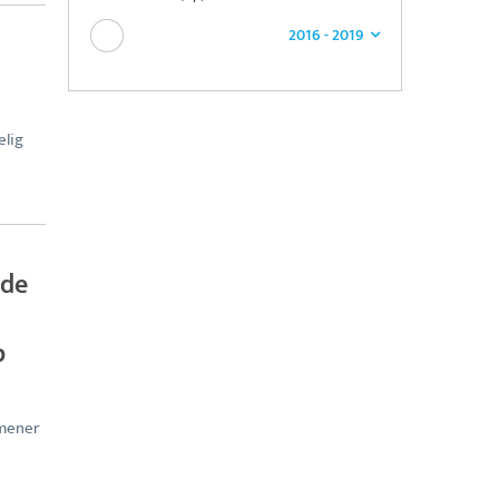
2016 - 2019
elig
ede
p
 mener