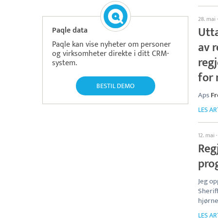
28. mai
Utt
Paqle data
Paqle kan vise nyheter om personer
av 
og virksomheter direkte i ditt CRM-
reg
system.
for
BESTIL DEMO
Aps
Fr
LES AR
12. mai
Reg
pro
Jeg op
Sherif
hjørne
LES AR