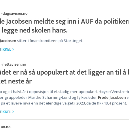
dagsavisen.no
s
·
e Jacobsen meldte seg inn i AUF da politike
e legge ned skolen hans.
 Jacobsen
sitter i finanskomiteen på Stortinget.
TIKKEL
nettavisen.no
·
det er nå så upopulært at det ligger an til å 
et neste år
to og et halvt år i opposisjon til et stadig mer upopulært Høyre/Venstre-b
er gruppeleder Marthe Scharning-Lund og fylkesleder
Frode Jacobsen
s
k på et lavere nivå enn det elendige valget i 2023, da de fikk 18,4 prosent.
TIKKEL
ao.no
·