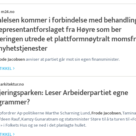
m24.no
·
alelsen kommer i forbindelse med behandli
representantforslaget fra Høyre som ber
jeringen utrede et plattformnøytralt momsfr
 nyhetstjenester
ode Jacobsen
avviser at partiet går mot sin egen finansminister.
TIKKEL
arkitektur.no
·
jeringsparken: Leser Arbeiderpartiet egne
grammer?
pfordrer Ap-politikerne Marthe Scharning Lund,
Frode Jacobsen
, Tamina
fdeen Rauf, Kamzy Gunaratnam og statsminister Støre til å ta turen til «F
» i Folkets Hus og se ned i det planlagte hullet.
TIKKEL