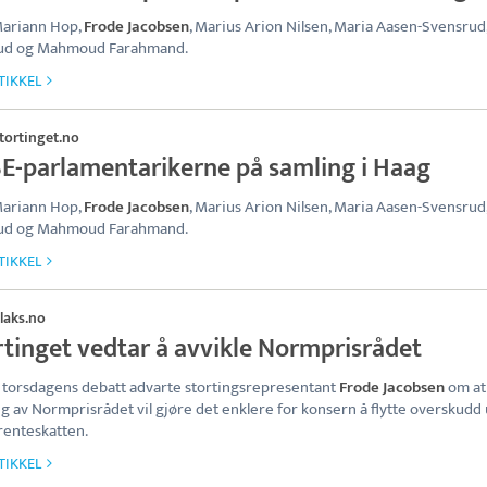
Mariann Hop,
Frode Jacobsen
, Marius Arion Nilsen, Maria Aasen-Svensrud
ud og Mahmoud Farahmand.
TIKKEL
tortinget.no
E-parlamentarikerne på samling i Haag
Mariann Hop,
Frode Jacobsen
, Marius Arion Nilsen, Maria Aasen-Svensrud
ud og Mahmoud Farahmand.
TIKKEL
ilaks.no
rtinget vedtar å avvikle Normprisrådet
torsdagens debatt advarte stortingsrepresentant
Frode Jacobsen
om at
ng av Normprisrådet vil gjøre det enklere for konsern å flytte overskudd 
enteskatten.
TIKKEL