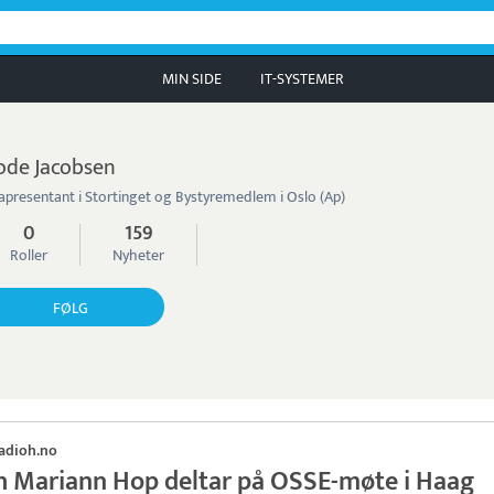
MIN SIDE
IT-SYSTEMER
ode Jacobsen
apresentant i Stortinget og Bystyremedlem i Oslo (Ap)
0
159
Roller
Nyheter
FØLG
adioh.no
h Mariann Hop deltar på OSSE-møte i Haag