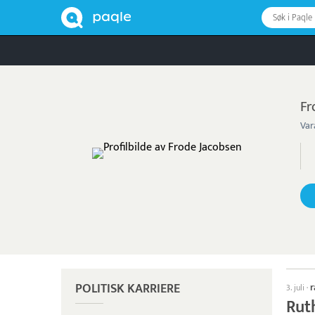
Søk i Paqle
Fr
Var
POLITISK KARRIERE
r
3. juli
·
Rut