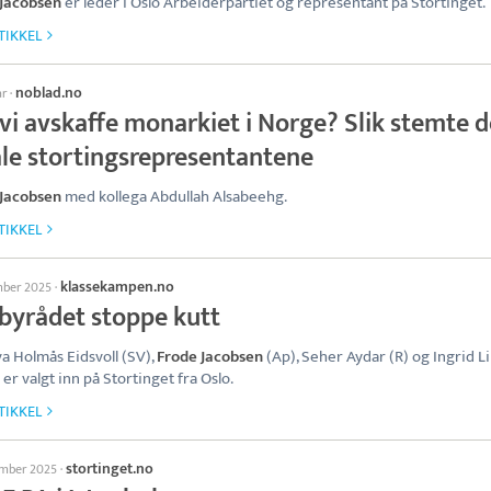
 Jacobsen
er leder i Oslo Arbeiderpartiet og representant på Stortinget.
TIKKEL
noblad.no
ar
·
vi avskaffe monarkiet i Norge? Slik stemte d
ale stortingsrepresentantene
 Jacobsen
med kollega Abdullah Alsabeehg.
TIKKEL
klassekampen.no
mber 2025
·
 byrådet stoppe kutt
a Holmås Eidsvoll (SV),
Frode Jacobsen
(Ap), Seher Aydar (R) og Ingrid L
er valgt inn på Stortinget fra Oslo.
TIKKEL
stortinget.no
ember 2025
·