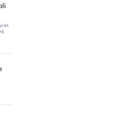
bli
yråd,
eg
e