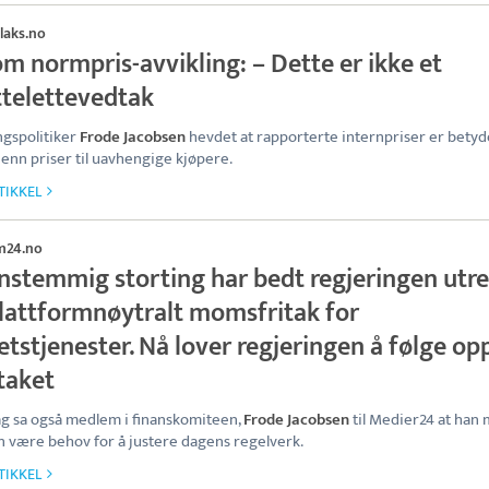
ilaks.no
m normpris-avvikling: – Dette er ikke et
ttelettevedtak
ngspolitiker
Frode Jacobsen
hevdet at rapporterte internpriser er betyd
 enn priser til uavhengige kjøpere.
TIKKEL
m24.no
enstemmig storting har bedt regjeringen utr
plattformnøytralt momsfritak for
tstjenester. Nå lover regjeringen å følge op
taket
g sa også medlem i finanskomiteen,
Frode Jacobsen
til Medier24 at han
n være behov for å justere dagens regelverk.
TIKKEL