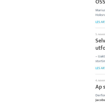
OSS
Marius
Hoksru
LES AR
5. nove
Selv
utfo
– Uakt
stort
LES AR
4. nove
Ap s
Derfor
Jacob