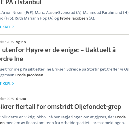
E PA i Istanbul
 Arion Nilsen (FrP), Maria Aasen-Svensrud (A), Mahmoud Farahmand (H)
d (Frp), Ruth Mariann Hop (A) og
Frode Jacobsen
(A).
TIKKEL
vg.no
mber 2025
·
 utenfor Høyre er de enige: –⁠ Uaktuelt å
rdre Ine
uelt for meg På jakt etter Ine Eriksen Søreide på Stortinget, treffer vi Os
ingsmann
Frode Jacobsen
.
TIKKEL
dn.no
mber 2025
·
ikrer flertall for omstridt Oljefondet-grep
 blir dette en viktig jobb vi nå ber regjeringen om at gjøres, sier
Frode
sen
medlem av finanskomiteen fra Arbeiderpartiet i pressemeldingen.