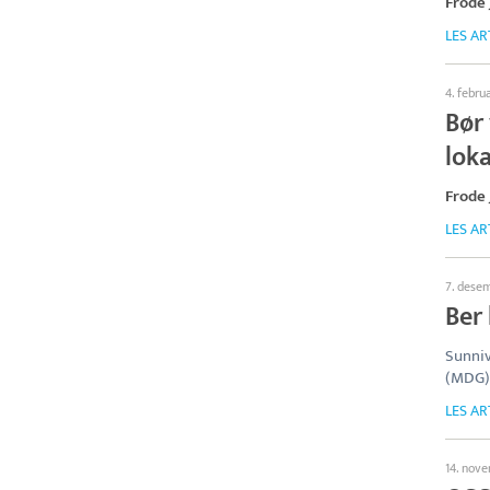
Frode
LES AR
4. febru
Bør 
lok
Frode
LES AR
7. dese
Ber
Sunniv
(MDG) 
LES AR
14. nov