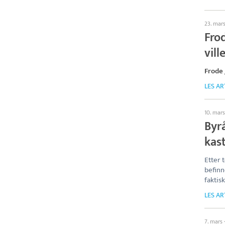
23. mar
Frod
vill
Frode
LES AR
10. mars
Byrå
kast
Etter 
befinn
faktis
LES AR
7. mars