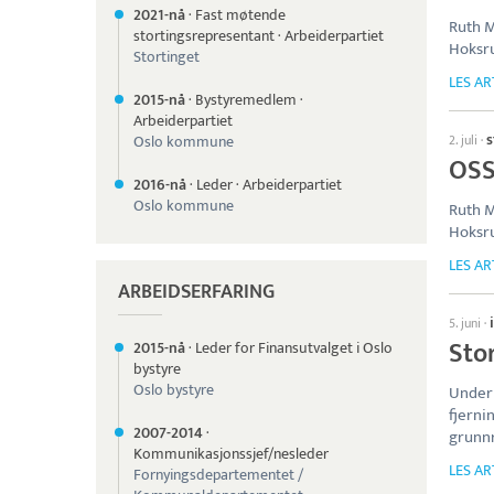
2021-nå
·
Fast møtende
Ruth 
stortingsrepresentant
·
Arbeiderpartiet
Hoksr
Stortinget
LES AR
2015-nå
·
Bystyremedlem
·
Arbeiderpartiet
s
Oslo kommune
2. juli
·
OSS
2016-nå
·
Leder
·
Arbeiderpartiet
Oslo kommune
Ruth 
Hoksr
LES AR
ARBEIDSERFARING
5. juni
·
Sto
2015-nå
·
Leder for Finansutvalget i Oslo
bystyre
Oslo bystyre
Under 
fjerni
2007-
2014
·
grunnr
Kommunikasjonssjef/nesleder
LES AR
Fornyingsdepartementet /