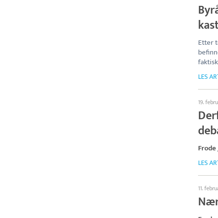
Byrå
kast
Etter 
befinn
faktis
LES AR
19. febr
Derf
deb
Frode
LES AR
11. febru
Nær