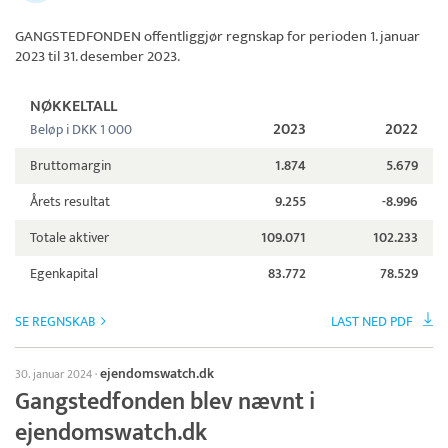
GANGSTEDFONDEN
offentliggjør regnskap for perioden 1. januar
2023 til 31. desember 2023.
NØKKELTALL
2023
2022
Beløp i DKK 1 000
Bruttomargin
1.874
5.679
Årets resultat
9.255
-8.996
Totale aktiver
109.071
102.233
Egenkapital
83.772
78.529
SE REGNSKAB
LAST NED PDF
ejendomswatch.dk
30. januar 2024
·
Gangstedfonden blev nævnt i
ejendomswatch.dk