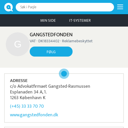
Søk i Paqle
MIN SIDE
IT-SYSTEMER
GANGSTEDFONDEN
VAT · DK18334402 · Reklamebeskyttet
FØLG
ADRESSE
c/o Advokatfirmaet Gangsted-Rasmussen
Esplanaden 34 A, 1.
1263 København K
(+45) 33 33 70 70
www.gangstedfonden.dk