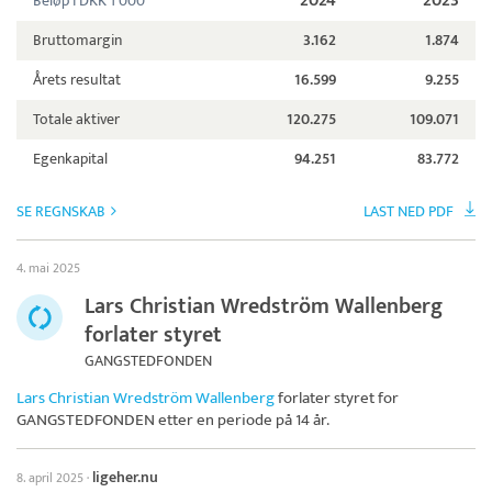
2024
2023
Beløp i DKK 1 000
Bruttomargin
3.162
1.874
Årets resultat
16.599
9.255
Totale aktiver
120.275
109.071
Egenkapital
94.251
83.772
SE REGNSKAB
LAST NED PDF
4. mai 2025
Lars Christian Wredström Wallenberg
forlater styret
GANGSTEDFONDEN
Lars Christian Wredström Wallenberg
forlater styret for
GANGSTEDFONDEN
etter en periode på 14 år.
ligeher.nu
8. april 2025
·