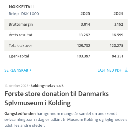
NØKKELTALL
2025
2024
Beløp i DKK 1 000
Bruttomargin
3.814
3.162
Årets resultat
13.262
16.599
Totale aktiver
129.732
120.275
Egenkapital
103.397
94.251
SE REGNSKAB
LAST NED PDF
kolding-netavis.dk
12. oktober 2025
·
Første store donation til Danmarks
Sølvmuseum i Kolding
Gangstedfonden
har igennem mange år samlet en anerkendt
sølvsamling, som i dag er udlånt til Museum Kolding og lejlighedsvis
udstilles andre steder.