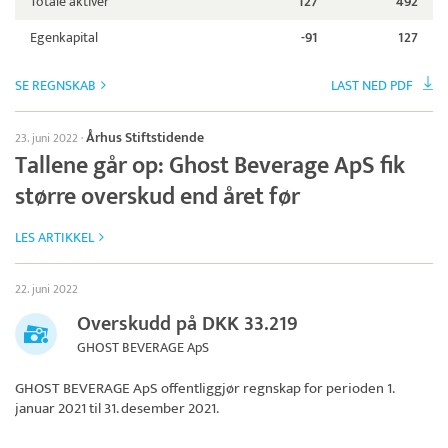
Totale aktiver
127
492
Egenkapital
-91
127
SE REGNSKAB
LAST NED PDF
Århus Stiftstidende
23. juni 2022
·
Tallene går op: Ghost Beverage ApS fik
større overskud end året før
LES ARTIKKEL
22. juni 2022
Overskudd på DKK 33.219
GHOST BEVERAGE ApS
GHOST BEVERAGE ApS
offentliggjør regnskap for perioden 1.
januar 2021 til 31. desember 2021.