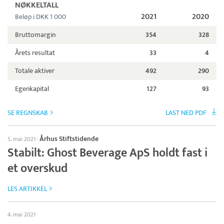
NØKKELTALL
2021
2020
Beløp i DKK 1 000
Bruttomargin
354
328
Årets resultat
33
4
Totale aktiver
492
290
Egenkapital
127
93
SE REGNSKAB
LAST NED PDF
Århus Stiftstidende
5. mai 2021
·
Stabilt: Ghost Beverage ApS holdt fast i
et overskud
LES ARTIKKEL
4. mai 2021