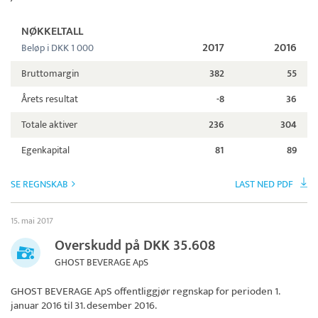
NØKKELTALL
2017
2016
Beløp i DKK 1 000
Bruttomargin
382
55
Årets resultat
-8
36
Totale aktiver
236
304
Egenkapital
81
89
SE REGNSKAB
LAST NED PDF
15. mai 2017
Overskudd på DKK 35.608
GHOST BEVERAGE ApS
GHOST BEVERAGE ApS
offentliggjør regnskap for perioden 1.
januar 2016 til 31. desember 2016.