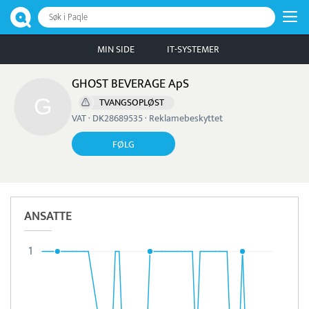
Søk i Paqle
MIN SIDE
IT-SYSTEMER
GHOST BEVERAGE ApS
TVANGSOPLØST
VAT · DK28689535 · Reklamebeskyttet
FØLG
ANSATTE
1