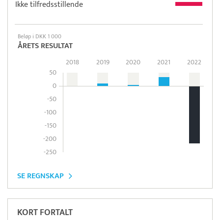
Ikke tilfredsstillende
Beløp i DKK 1 000
ÅRETS RESULTAT
2018
2019
2020
2021
2022
50
0
-50
-100
-150
-200
-250
SE REGNSKAP
KORT FORTALT