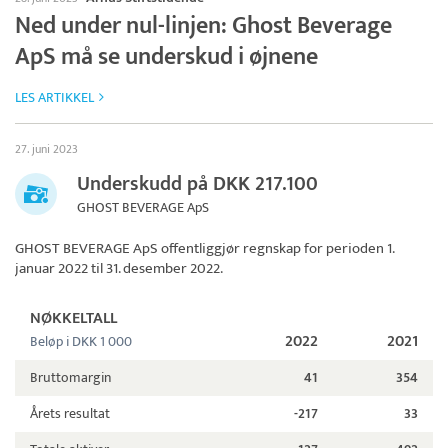
Ned under nul-linjen: Ghost Beverage
ApS må se underskud i øjnene
LES ARTIKKEL
27. juni 2023
Underskudd på DKK 217.100
GHOST BEVERAGE ApS
GHOST BEVERAGE ApS
offentliggjør regnskap for perioden 1.
januar 2022 til 31. desember 2022.
NØKKELTALL
2022
2021
Beløp i DKK 1 000
Bruttomargin
41
354
Årets resultat
-217
33