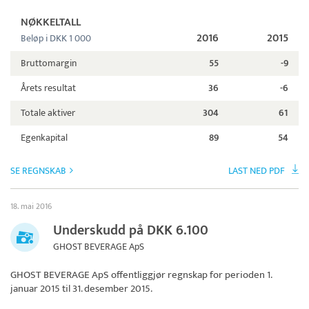
NØKKELTALL
2016
2015
Beløp i DKK 1 000
Bruttomargin
55
-9
Årets resultat
36
-6
Totale aktiver
304
61
Egenkapital
89
54
SE REGNSKAB
LAST NED PDF
18. mai 2016
Underskudd på DKK 6.100
GHOST BEVERAGE ApS
GHOST BEVERAGE ApS
offentliggjør regnskap for perioden 1.
januar 2015 til 31. desember 2015.