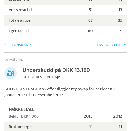
Årets resultat
51
-13
Totale aktiver
67
35
Egenkapital
60
9
SE REGNSKAB
LAST NED PDF
29. mai 2014
Underskudd på DKK 13.160
GHOST BEVERAGE ApS
GHOST BEVERAGE ApS
offentliggjør regnskap for perioden 1.
januar 2013 til 31. desember 2013.
NØKKELTALL
2013
2012
Beløp i DKK 1 000
Bruttomargin
-11
-11