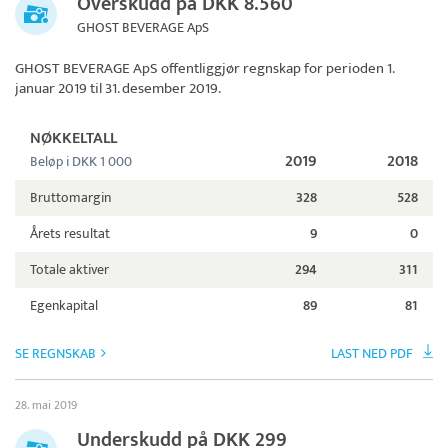
Overskudd på DKK 8.560
GHOST BEVERAGE ApS
GHOST BEVERAGE ApS
offentliggjør regnskap for perioden 1.
januar 2019 til 31. desember 2019.
NØKKELTALL
2019
2018
Beløp i DKK 1 000
Bruttomargin
328
528
Årets resultat
9
0
Totale aktiver
294
311
Egenkapital
89
81
SE REGNSKAB
LAST NED PDF
28. mai 2019
Underskudd på DKK 299