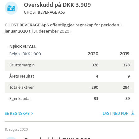
Overskudd på DKK 3.909
GHOST BEVERAGE ApS
GHOST BEVERAGE ApS
offentliggjør regnskap for perioden 1.
januar 2020 til 31. desember 2020.
NØKKELTALL
2020
2019
Beløp i DKK 1 000
Bruttomargin
328
328
Årets resultat
4
9
Totale aktiver
290
294
Egenkapital
93
89
SE REGNSKAB
LAST NED PDF
11. august 2020