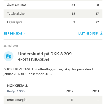
Årets resultat
-13
-8
Totale aktiver
35
37
Egenkapital
9
22
SE REGNSKAB
LAST NED PDF
23. mai 2013
Underskudd på DKK 8.209
GHOST BEVERAGE ApS
GHOST BEVERAGE ApS
offentliggjør regnskap for perioden 1.
januar 2012 til 31. desember 2012.
NØKKELTALL
2012
2011
Beløp i 1.000
Bruttomargin
-11
–