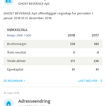
GHOST BEVERAGE ApS
GHOST BEVERAGE ApS
offentliggjør regnskap for perioden 1.
januar 2018 til 31. desember 2018.
NØKKELTALL
2018
2017
Beløp i DKK 1 000
Bruttomargin
528
382
Årets resultat
0
-8
Totale aktiver
311
236
Egenkapital
81
81
SE REGNSKAB
LAST NED PDF
14. mars 2019
Adresseendring