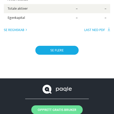
Totale aktiver
–
–
Egenkapital
–
–
SE REGNSKAB
LAST NED PDF
SE FLERE
OPPRETT GRATIS BRUKER