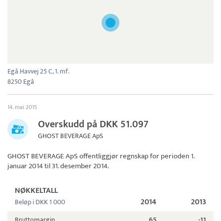
Egå Havvej 25 C, 1. mf.
8250 Egå
14. mai 2015
Overskudd på DKK 51.097
GHOST BEVERAGE ApS
GHOST BEVERAGE ApS
offentliggjør regnskap for perioden 1.
januar 2014 til 31. desember 2014.
NØKKELTALL
2014
2013
Beløp i DKK 1 000
Bruttomargin
65
-11