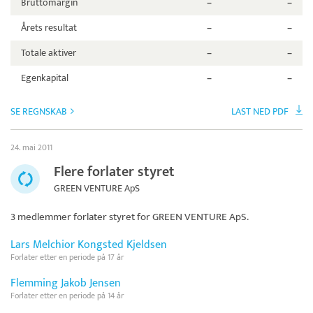
Bruttomargin
–
–
Årets resultat
–
–
Totale aktiver
–
–
Egenkapital
–
–
SE REGNSKAB
LAST NED PDF
24. mai 2011
Flere forlater styret
GREEN VENTURE ApS
3 medlemmer forlater styret for
GREEN VENTURE ApS
.
Lars Melchior Kongsted Kjeldsen
Forlater etter en periode på 17 år
Flemming Jakob Jensen
Forlater etter en periode på 14 år