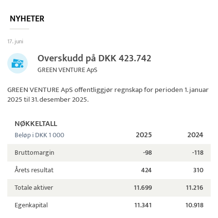
NYHETER
17. juni
Overskudd på DKK 423.742
GREEN VENTURE ApS
GREEN VENTURE ApS
offentliggjør regnskap for perioden 1. januar
2025 til 31. desember 2025.
NØKKELTALL
2025
2024
Beløp i DKK 1 000
Bruttomargin
-98
-118
Årets resultat
424
310
Totale aktiver
11.699
11.216
Egenkapital
11.341
10.918