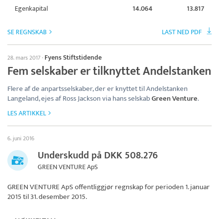
Egenkapital
14.064
13.817
SE REGNSKAB
LAST NED PDF
Fyens Stiftstidende
28. mars 2017
·
Fem selskaber er tilknyttet Andelstanken
Flere af de anpartsselskaber, der er knyttet til Andelstanken
Langeland, ejes af Ross Jackson via hans selskab
Green Venture
.
LES ARTIKKEL
6. juni 2016
Underskudd på DKK 508.276
GREEN VENTURE ApS
GREEN VENTURE ApS
offentliggjør regnskap for perioden 1. januar
2015 til 31. desember 2015.