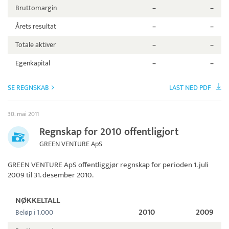
Bruttomargin
–
–
Årets resultat
–
–
Totale aktiver
–
–
Egenkapital
–
–
SE REGNSKAB
LAST NED PDF
30. mai 2011
Regnskap for 2010 offentligjort
GREEN VENTURE ApS
GREEN VENTURE ApS
offentliggjør regnskap for perioden 1. juli
2009 til 31. desember 2010.
NØKKELTALL
2010
2009
Beløp i 1.000