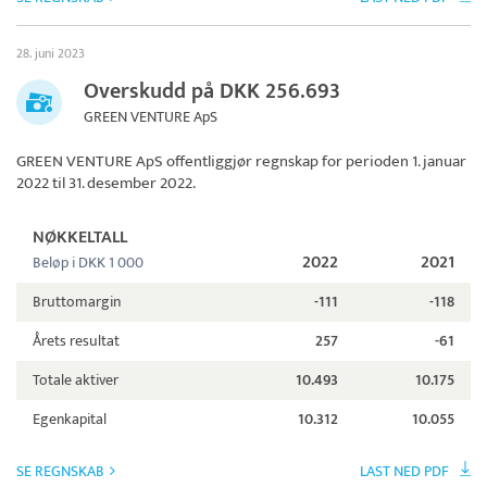
28. juni 2023
Overskudd på DKK 256.693
GREEN VENTURE ApS
GREEN VENTURE ApS
offentliggjør regnskap for perioden 1. januar
2022 til 31. desember 2022.
NØKKELTALL
2022
2021
Beløp i DKK 1 000
Bruttomargin
-111
-118
Årets resultat
257
-61
Totale aktiver
10.493
10.175
Egenkapital
10.312
10.055
SE REGNSKAB
LAST NED PDF