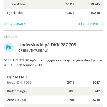
Totale aktiver
10.119
10.745
Egenkapital
10.023
10.538
SE REGNSKAB
LAST NED PDF
6. juni 2019
Underskudd på DKK 787.709
GREEN VENTURE ApS
GREEN VENTURE ApS
offentliggjør regnskap for perioden 1. januar
2018 til 31. desember 2018.
NØKKELTALL
2018
2017
Beløp i DKK 1 000
Bruttomargin
-886
-742
Årets resultat
-788
-2.738