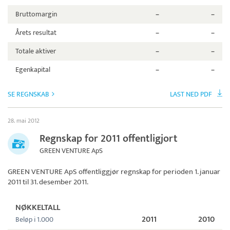
Bruttomargin
–
–
Årets resultat
–
–
Totale aktiver
–
–
Egenkapital
–
–
SE REGNSKAB
LAST NED PDF
28. mai 2012
Regnskap for 2011 offentligjort
GREEN VENTURE ApS
GREEN VENTURE ApS
offentliggjør regnskap for perioden 1. januar
2011 til 31. desember 2011.
NØKKELTALL
2011
2010
Beløp i 1.000