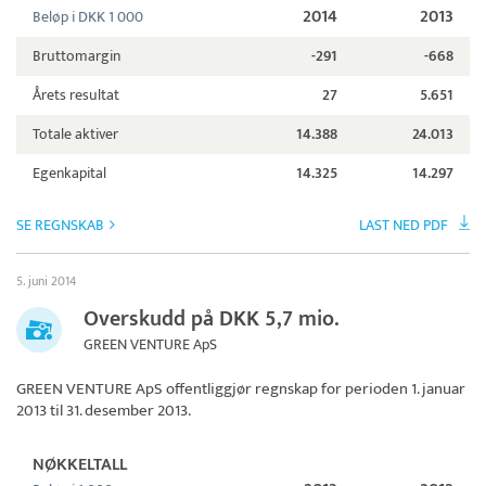
2014
2013
Beløp i DKK 1 000
Bruttomargin
-291
-668
Årets resultat
27
5.651
Totale aktiver
14.388
24.013
Egenkapital
14.325
14.297
SE REGNSKAB
LAST NED PDF
5. juni 2014
Overskudd på DKK 5,7 mio.
GREEN VENTURE ApS
GREEN VENTURE ApS
offentliggjør regnskap for perioden 1. januar
2013 til 31. desember 2013.
NØKKELTALL