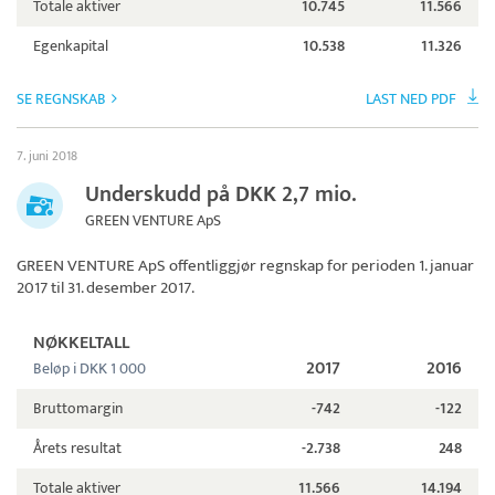
Totale aktiver
10.745
11.566
Egenkapital
10.538
11.326
SE REGNSKAB
LAST NED PDF
7. juni 2018
Underskudd på DKK 2,7 mio.
GREEN VENTURE ApS
GREEN VENTURE ApS
offentliggjør regnskap for perioden 1. januar
2017 til 31. desember 2017.
NØKKELTALL
2017
2016
Beløp i DKK 1 000
Bruttomargin
-742
-122
Årets resultat
-2.738
248
Totale aktiver
11.566
14.194