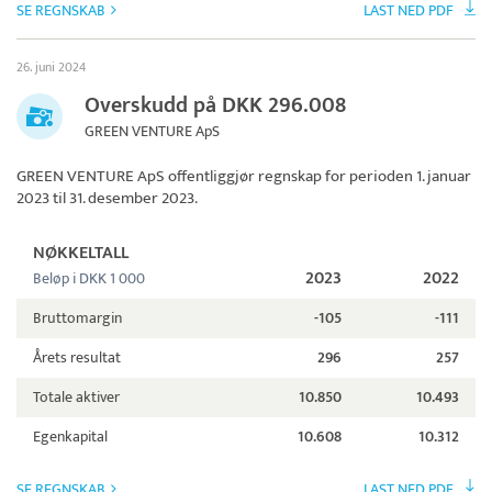
SE REGNSKAB
LAST NED PDF
26. juni 2024
Overskudd på DKK 296.008
GREEN VENTURE ApS
GREEN VENTURE ApS
offentliggjør regnskap for perioden 1. januar
2023 til 31. desember 2023.
NØKKELTALL
2023
2022
Beløp i DKK 1 000
Bruttomargin
-105
-111
Årets resultat
296
257
Totale aktiver
10.850
10.493
Egenkapital
10.608
10.312
SE REGNSKAB
LAST NED PDF