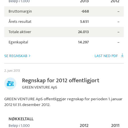
2013
2012
Beløp i 1.000
Bruttomargin
-668
–
Årets resultat
5.651
–
Totale aktiver
24.013
–
Egenkapital
14.297
–
SE REGNSKAB
LAST NED PDF
2. juni 2013
Regnskap for 2012 offentligjort
GREEN VENTURE ApS
GREEN VENTURE ApS
offentliggjør regnskap for perioden 1. januar
2012 til 31. desember 2012.
NØKKELTALL
2012
2011
Beløp i 1.000