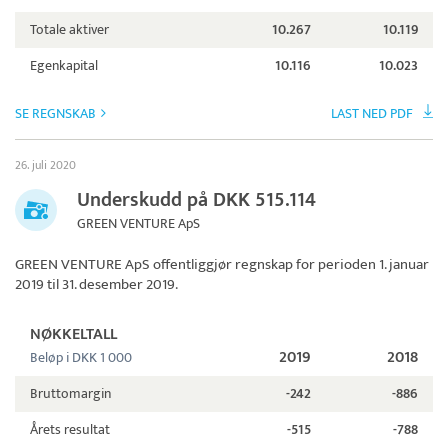
Totale aktiver
10.267
10.119
Egenkapital
10.116
10.023
SE REGNSKAB
LAST NED PDF
26. juli 2020
Underskudd på DKK 515.114
GREEN VENTURE ApS
GREEN VENTURE ApS
offentliggjør regnskap for perioden 1. januar
2019 til 31. desember 2019.
NØKKELTALL
2019
2018
Beløp i DKK 1 000
Bruttomargin
-242
-886
Årets resultat
-515
-788