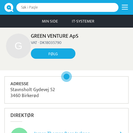
Søk i Paqle
MIN SIDE
IT-SYSTEMER
GREEN VENTURE ApS
VAT · DK18035790
FØLG
ADRESSE
Stavnsholt Gydevej 52
3460 Birkerød
DIREKTØR