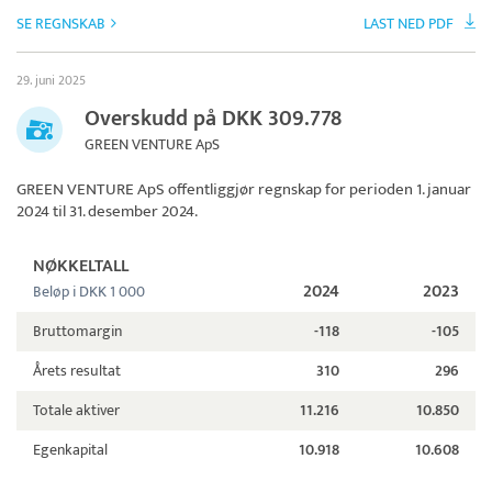
SE REGNSKAB
LAST NED PDF
29. juni 2025
Overskudd på DKK 309.778
GREEN VENTURE ApS
GREEN VENTURE ApS
offentliggjør regnskap for perioden 1. januar
2024 til 31. desember 2024.
NØKKELTALL
2024
2023
Beløp i DKK 1 000
Bruttomargin
-118
-105
Årets resultat
310
296
Totale aktiver
11.216
10.850
Egenkapital
10.918
10.608