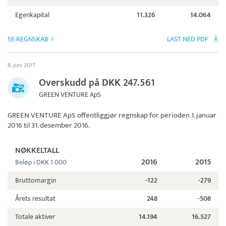
Egenkapital
11.326
14.064
SE REGNSKAB
LAST NED PDF
8. juni 2017
Overskudd på DKK 247.561
GREEN VENTURE ApS
GREEN VENTURE ApS
offentliggjør regnskap for perioden 1. januar
2016 til 31. desember 2016.
NØKKELTALL
2016
2015
Beløp i DKK 1 000
Bruttomargin
-122
-279
Årets resultat
248
-508
Totale aktiver
14.194
16.527