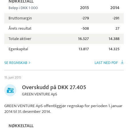
NØKKELTALL
2015
2014
Beløp i DKK 1 000
Bruttomargin
-279
-291
Årets resultat
-508
27
Totale aktiver
16.527
14.388
Egenkapital
13.817
14.325
SE REGNSKAB
LAST NED PDF
15. juni 2015
Overskudd på DKK 27.405
GREEN VENTURE ApS
GREEN VENTURE ApS
offentliggjør regnskap for perioden 1. januar
2014 til 31. desember 2014.
NØKKELTALL