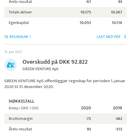
Årets resultat
-61
93
Totale aktiver
10.175
10.267
Egenkapital
10.055
10.116
SE REGNSKAB
LAST NED PDF
15. juni 2021
Overskudd på DKK 92.822
GREEN VENTURE ApS
GREEN VENTURE ApS
offentliggjør regnskap for perioden 1. januar
2020 til 31. desember 2020.
NØKKELTALL
2020
2019
Beløp i DKK 1 000
Bruttomargin
-72
-242
Årets resultat
93
-515