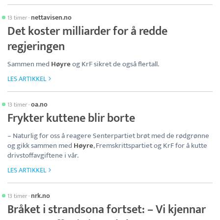
nettavisen.no
13 timer
·
Det koster milliarder for å redde
regjeringen
Sammen med
Høyre
og KrF sikret de også flertall.
LES ARTIKKEL
oa.no
13 timer
·
Frykter kuttene blir borte
– Naturlig for oss å reagere Senterpartiet brøt med de rødgrønne
og gikk sammen med
Høyre
, Fremskrittspartiet og KrF for å kutte
drivstoffavgiftene i vår.
LES ARTIKKEL
nrk.no
13 timer
·
Bråket i strandsona fortset: – Vi kjennar