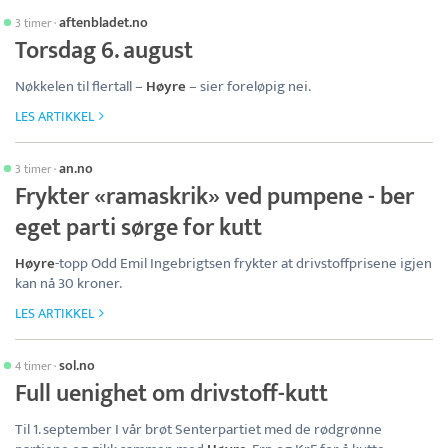
aftenbladet.no
3 timer
·
Torsdag 6. august
Nøkkelen til flertall –
Høyre
– sier foreløpig nei.
LES ARTIKKEL
an.no
3 timer
·
Frykter «ramaskrik» ved pumpene - ber
eget parti sørge for kutt
Høyre
-topp Odd Emil Ingebrigtsen frykter at drivstoffprisene igjen
kan nå 30 kroner.
LES ARTIKKEL
sol.no
4 timer
·
Full uenighet om drivstoff-kutt
Til 1. september I vår brøt Senterpartiet med de rødgrønne