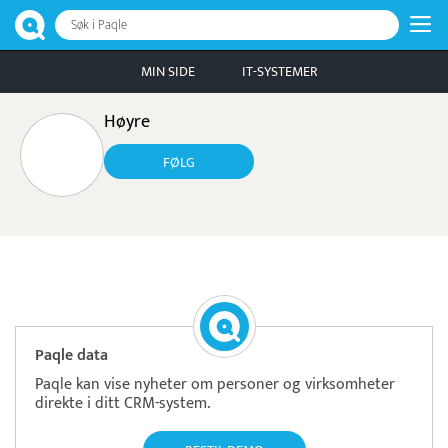
Søk i Paqle
MIN SIDE
IT-SYSTEMER
Høyre
FØLG
Paqle data
Paqle kan vise nyheter om personer og virksomheter
direkte i ditt CRM-system.