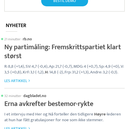
BESTIL DEMO
NYHETER
rb.no
21 minutter
·
Ny partimåling: Fremskrittspartiet klart
størst
R: 8,8 (+1,4), SV: 4,7 (-0,4), Ap: 21,7 (-0,7), MDG: 4 (+0,7), Sp: 4,9 (+0), V:
3,5 (+0,8), KrF: 3,1 (-1,2),
H
: 14,8 (-2), Frp: 31,2 (+1,3), Andre: 3,2 (-0,1).
LES ARTIKKEL
dagbladet.no
32 minutter
·
Erna avkrefter bestemor-rykte
I et intervju med Her og Nå forteller den tidligere
Høyre
-lederen
at hun har fått gratulasjoner for noe som ikke stemmer.
LES ARTIKKEL