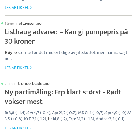
LES ARTIKKEL
nettavisen.no
1 time
·
Listhaug advarer: – Kan gi pumpepris på
30 kroner
Høyre
stemte for det midlertidige avgiftskuttet, men har nå sagt
nei.
LES ARTIKKEL
tronderbladet.no
2 timer
·
Ny partimåling: Frp klart størst - Rødt
vokser mest
R: 8,8 (+1,4), SV: 4,7 (-0,4), Ap: 21,7 (-0,7), MDG: 4 (+0,7), Sp: 4,9 (+0), V:
3,5 (+0,8), KrF: 3,1 (-1,2),
H
: 14,8 (-2), Frp: 31,2 (+1,3), Andre: 3,2 (-0,1).
LES ARTIKKEL