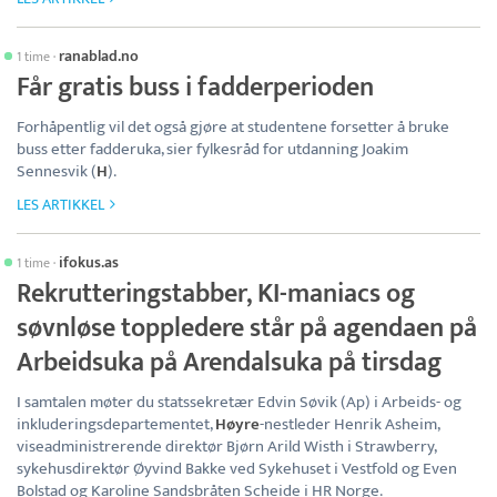
ranablad.no
1 time
·
Får gratis buss i fadderperioden
Forhåpentlig vil det også gjøre at studentene forsetter å bruke
buss etter fadderuka, sier fylkesråd for utdanning Joakim
Sennesvik (
H
).
LES ARTIKKEL
ifokus.as
1 time
·
Rekrutteringstabber, KI-maniacs og
søvnløse toppledere står på agendaen på
Arbeidsuka på Arendalsuka på tirsdag
I samtalen møter du statssekretær Edvin Søvik (Ap) i Arbeids- og
inkluderingsdepartementet,
Høyre
-nestleder Henrik Asheim,
viseadministrerende direktør Bjørn Arild Wisth i Strawberry,
sykehusdirektør Øyvind Bakke ved Sykehuset i Vestfold og Even
Bolstad og Karoline Sandsbråten Scheide i HR Norge.