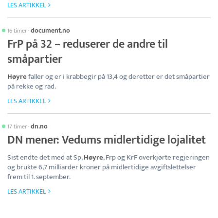
LES ARTIKKEL
document.no
16 timer
·
FrP på 32 – reduserer de andre til
småpartier
Høyre
faller og er i krabbegir på 13,4 og deretter er det småpartier
på rekke og rad.
LES ARTIKKEL
dn.no
17 timer
·
DN mener: Vedums midlertidige lojalitet
Sist endte det med at Sp,
Høyre
, Frp og KrF overkjørte regjeringen
og brukte 6,7 milliarder kroner på midlertidige avgiftslettelser
frem til 1. september.
LES ARTIKKEL