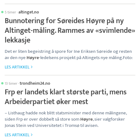
altinget.no
5 timer
·
Bunnotering for Søreides Høyre på ny
Altinget-måling. Rammes av «svimlende»
lekkasje
Det er liten begeistring å spore for Ine Eriksen Søreide og resten
av den nye
Høyre
-ledelsens prosjekt på Altingets nye måling.Foto:
LES ARTIKKEL
trondheim24.no
13 timer
·
Frp er landets klart største parti, mens
Arbeiderpartiet øker mest
– Listhaug hadde nok blitt statsminister med denne målingene,
siden Frp er over dobbelt så store som
Høyre
, sier valgforsker
Jonas Stein ved Universitetet i Tromsø til avisen.
LES ARTIKKEL