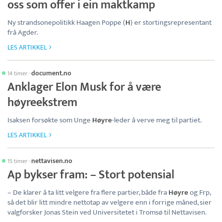
oss som offer i ein maktkamp
Ny strandsonepolitikk Haagen Poppe (
H
) er stortingsrepresentant
frå Agder.
LES ARTIKKEL
document.no
14 timer
·
Anklager Elon Musk for å være
høyreekstrem
Isaksen forsøkte som Unge
Høyre
-leder å verve meg til partiet.
LES ARTIKKEL
nettavisen.no
15 timer
·
Ap bykser fram: – Stort potensial
– De klarer å ta litt velgere fra flere partier, både fra
Høyre
og Frp,
så det blir litt mindre nettotap av velgere enn i forrige måned, sier
valgforsker Jonas Stein ved Universitetet i Tromsø til Nettavisen.