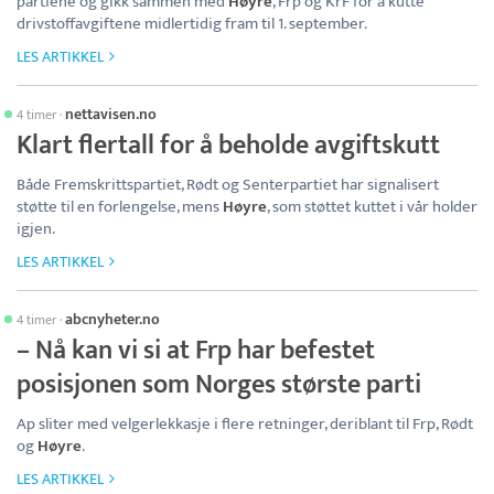
partiene og gikk sammen med
Høyre
, Frp og KrF for å kutte
drivstoffavgiftene midlertidig fram til 1. september.
LES ARTIKKEL
nettavisen.no
4 timer
·
Klart flertall for å beholde avgiftskutt
Både Fremskrittspartiet, Rødt og Senterpartiet har signalisert
støtte til en forlengelse, mens
Høyre
, som støttet kuttet i vår holder
igjen.
LES ARTIKKEL
abcnyheter.no
4 timer
·
– Nå kan vi si at Frp har befestet
posisjonen som Norges største parti
Ap sliter med velgerlekkasje i flere retninger, deriblant til Frp, Rødt
og
Høyre
.
LES ARTIKKEL