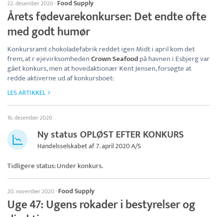
Food Supply
22. desember 2020
·
Årets fødevarekonkurser: Det endte ofte
med godt humør
Konkursramt chokoladefabrik reddet igen Midt i april kom det
frem, at r ejevirksomheden
Crown Seafood
på havnen i Esbjerg var
gået konkurs, men at hovedaktionær Kent Jensen, forsøgte at
redde aktiverne ud af konkursboet:
LES ARTIKKEL
16. desember 2020
Ny status OPLØST EFTER KONKURS
Handelsselskabet af 7. april 2020 A/S
Tidligere status: Under konkurs.
Food Supply
20. november 2020
·
Uge 47: Ugens rokader i bestyrelser og