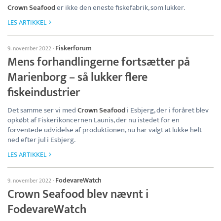
Crown Seafood
er ikke den eneste fiskefabrik, som lukker.
LES ARTIKKEL
Fiskerforum
9. november 2022
·
Mens forhandlingerne fortsætter på
Marienborg – så lukker flere
fiskeindustrier
Det samme ser vi med
Crown Seafood
i Esbjerg, der i foråret blev
opkøbt af Fiskerikoncernen Launis, der nu istedet for en
forventede udvidelse af produktionen, nu har valgt at lukke helt
ned efter jul i Esbjerg.
LES ARTIKKEL
FodevareWatch
9. november 2022
·
Crown Seafood blev nævnt i
FodevareWatch