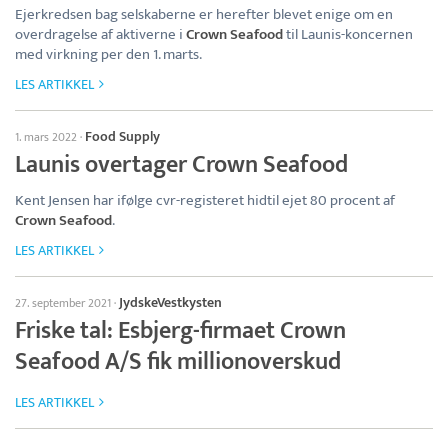
Ejerkredsen bag selskaberne er herefter blevet enige om en
overdragelse af aktiverne i
Crown Seafood
til Launis-koncernen
med virkning per den 1. marts.
LES ARTIKKEL
Food Supply
1. mars 2022
·
Launis overtager Crown Seafood
Kent Jensen har ifølge cvr-registeret hidtil ejet 80 procent af
Crown Seafood
.
LES ARTIKKEL
JydskeVestkysten
27. september 2021
·
Friske tal: Esbjerg-firmaet Crown
Seafood A/S fik millionoverskud
LES ARTIKKEL