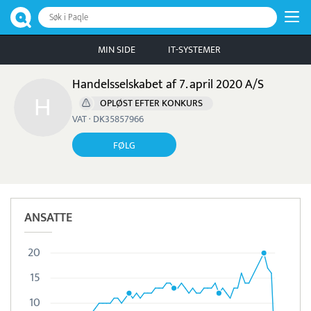
Søk i Paqle
MIN SIDE
IT-SYSTEMER
Handelsselskabet af 7. april 2020 A/S
OPLØST EFTER KONKURS
VAT · DK35857966
FØLG
ANSATTE
20
15
10