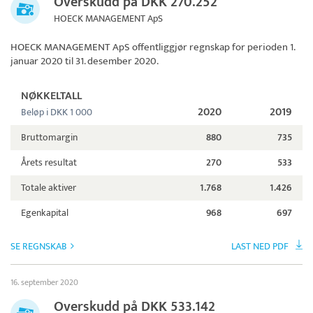
Overskudd på DKK 270.252
HOECK MANAGEMENT ApS
HOECK MANAGEMENT ApS
offentliggjør regnskap for perioden 1.
januar 2020 til 31. desember 2020.
NØKKELTALL
2020
2019
Beløp i DKK 1 000
Bruttomargin
880
735
Årets resultat
270
533
Totale aktiver
1.768
1.426
Egenkapital
968
697
SE REGNSKAB
LAST NED PDF
16. september 2020
Overskudd på DKK 533.142