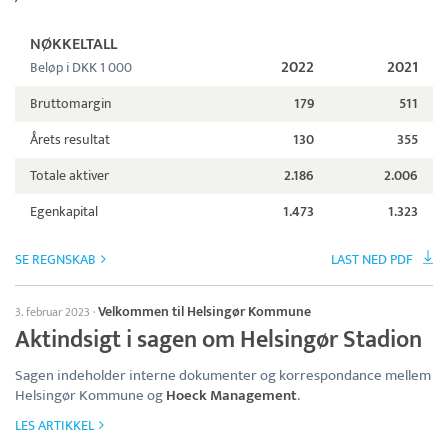
NØKKELTALL
2022
2021
Beløp i DKK 1 000
Bruttomargin
179
511
Årets resultat
130
355
Totale aktiver
2.186
2.006
Egenkapital
1.473
1.323
SE REGNSKAB
LAST NED PDF
Velkommen til Helsingør Kommune
3. februar 2023
·
Aktindsigt i sagen om Helsingør Stadion
Sagen indeholder interne dokumenter og korrespondance mellem
Helsingør Kommune og
Hoeck Management
.
LES ARTIKKEL