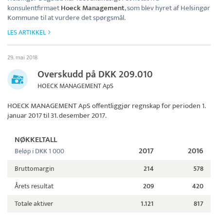
konsulentfirmaet
Hoeck Management
, som blev hyret af Helsingør
Kommune til at vurdere det spørgsmål.
LES ARTIKKEL
29. mai 2018
Overskudd på DKK 209.010
HOECK MANAGEMENT ApS
HOECK MANAGEMENT ApS
offentliggjør regnskap for perioden 1.
januar 2017 til 31. desember 2017.
NØKKELTALL
2017
2016
Beløp i DKK 1 000
Bruttomargin
214
578
Årets resultat
209
420
Totale aktiver
1.121
817