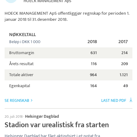
HOECK MANAGEMENT ApS
HOECK MANAGEMENT ApS
offentliggjør regnskap for perioden 1.
januar 2018 til 31. desember 2018.
NØKKELTALL
2018
2017
Beløp i DKK 1 000
Bruttomargin
631
214
Årets resultat
116
209
Totale aktiver
964
1.121
Egenkapital
164
49
SE REGNSKAB
LAST NED PDF
Helsingør Dagblad
20. juli 2018
·
Stadion var urealistisk fra starten
Helsingør Dagblad har fået aktindsigt i et notat fra