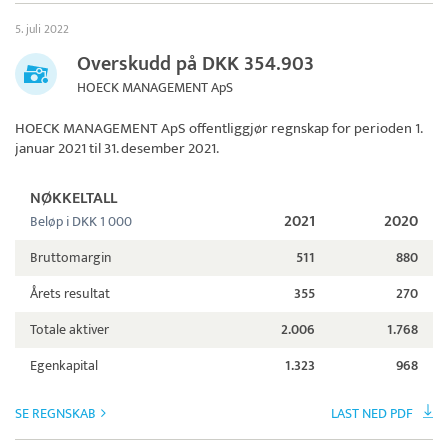
5. juli 2022
Overskudd på DKK 354.903
HOECK MANAGEMENT ApS
HOECK MANAGEMENT ApS
offentliggjør regnskap for perioden 1.
januar 2021 til 31. desember 2021.
NØKKELTALL
2021
2020
Beløp i DKK 1 000
Bruttomargin
511
880
Årets resultat
355
270
Totale aktiver
2.006
1.768
Egenkapital
1.323
968
SE REGNSKAB
LAST NED PDF