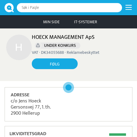
Søk i Paqle
MIN SIDE
IT-SYSTEMER
HOECK MANAGEMENT ApS
UNDER KONKURS
VAT · DK34055688 · Reklamebeskyttet
FØLG
ADRESSE
c/o Jens Hoeck
Gersonsvej 77, 1. th.
2900 Hellerup
LIKVIDITETSGRAD