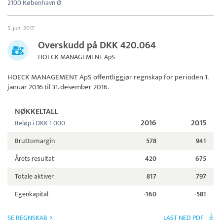
2100 København Ø
5. juni 2017
Overskudd på DKK 420.064
HOECK MANAGEMENT ApS
HOECK MANAGEMENT ApS
offentliggjør regnskap for perioden 1.
januar 2016 til 31. desember 2016.
NØKKELTALL
2016
2015
Beløp i DKK 1 000
Bruttomargin
578
941
Årets resultat
420
675
Totale aktiver
817
797
Egenkapital
-160
-581
SE REGNSKAB
LAST NED PDF