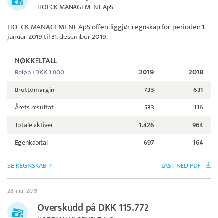
HOECK MANAGEMENT ApS
HOECK MANAGEMENT ApS
offentliggjør regnskap for perioden 1.
januar 2019 til 31. desember 2019.
NØKKELTALL
2019
2018
Beløp i DKK 1 000
Bruttomargin
735
631
Årets resultat
533
116
Totale aktiver
1.426
964
Egenkapital
697
164
SE REGNSKAB
LAST NED PDF
28. mai 2019
Overskudd på DKK 115.772