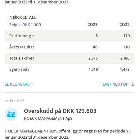
januar 2023 til 31. desember 2023.
NØKKELTALL
2023
2022
Beløp i DKK 1 000
Bruttomargin
5
179
Årets resultat
46
130
Totale aktiver
2.315
2.186
Egenkapital
1.519
1.473
SE REGNSKAB
LAST NED PDF
22. juni 2023
Overskudd på DKK 129.603
HOECK MANAGEMENT ApS
HOECK MANAGEMENT ApS
offentliggjør regnskap for perioden 1.
januar 2022 til 31. desember 2022.