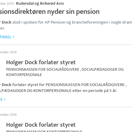
Rudersdal og Birkerød Avis
mber 2014
·
sionsdirektøren nyder sin pension
r Dock
stod i spidsen for AP Pension og brancheforeningen i nogle dram
er.
TIKKEL
tember 2014
Holger Dock forlater styret
PENSIONSKASSEN FOR SOCIALRÅDGIVERE , SOCIALPÆDAGOGER OG
KONTORPERSONALE
r Dock
forlater styret for
PENSIONSKASSEN FOR SOCIALRÅDGIVERE ,
ALPÆDAGOGER OG KONTORPERSONALE
etter en periode på 5 år.
RE
tember 2014
Holger Dock forlater styret
PENSIONSKASSEN FOR KONTORPERSONALE