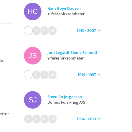
Hans Boye Clausen
11 felles virksomheter
1919 - 2007
+8
Jørn Legardt Blume Schmidt
9 felles virksomheter
år.
1919 - 1997
+6
Steen Bo Jørgensen
Domus Forsikring A/S
etter
1994 - 2013
+5