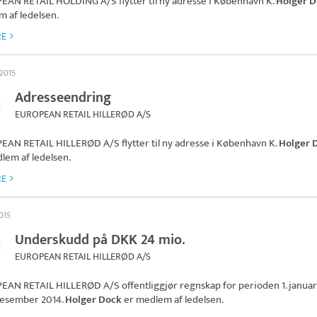
EAN RETAIL HOLDING A/S
flytter til ny adresse i København K.
Holger 
 af ledelsen.
RE
 2015
Adresseendring
EUROPEAN RETAIL HILLERØD A/S
EAN RETAIL HILLERØD A/S
flytter til ny adresse i København K.
Holger 
lem af ledelsen.
RE
015
Underskudd på DKK 24 mio.
EUROPEAN RETAIL HILLERØD A/S
EAN RETAIL HILLERØD A/S
offentliggjør regnskap for perioden 1. janua
. desember 2014.
Holger Dock
er medlem af ledelsen.