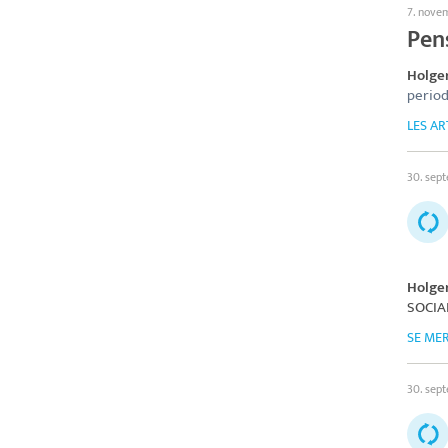
7. nove
Pen
Holge
period
LES AR
30. sep
Holge
SOCI
SE ME
30. sep