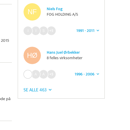
Niels Fog
FOG HOLDING A/S
1991 - 2011
+5
r 2015
Hans Juel Ørbekker
8 felles virksomheter
1996 - 2006
+5
SE ALLE 463
ode på