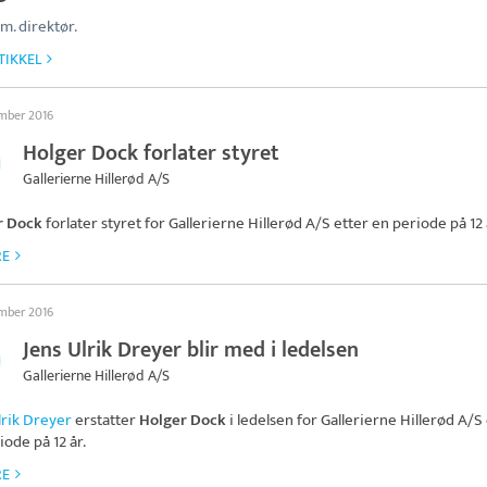
dm. direktør.
TIKKEL
ember 2016
Holger Dock forlater styret
Gallerierne Hillerød A/S
r Dock
forlater styret for
Gallerierne Hillerød A/S
etter en periode på 12 
RE
ember 2016
Jens Ulrik Dreyer blir med i ledelsen
Gallerierne Hillerød A/S
lrik Dreyer
erstatter
Holger Dock
i ledelsen for
Gallerierne Hillerød A/S
iode på 12 år.
RE