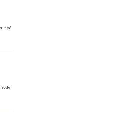
ode på
eriode