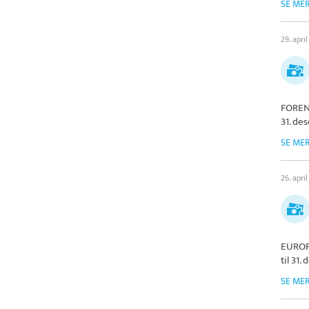
SE ME
29. apri
FOREN
31. de
SE ME
26. apri
EUROP
til 31
SE ME