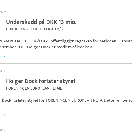
 2016
Underskudd på DKK 13 mio.
EUROPEAN RETAIL HILLERØD A/S
EAN RETAIL HILLERØD A/S
offentliggjør regnskap for perioden 1. janua
. desember 2015.
Holger Dock
er medlem af ledelsen.
RE
 2016
Holger Dock forlater styret
FORENINGEN EUROPEAN RETAIL
r Dock
forlater styret for
FORENINGEN EUROPEAN RETAIL
etter en peri
RE
 2016