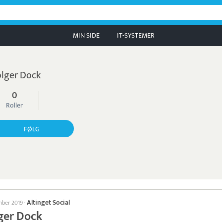
MIN SIDE
IT-SYSTEMER
lger Dock
0
Roller
FØLG
Altinget Social
mber 2019
·
ger Dock