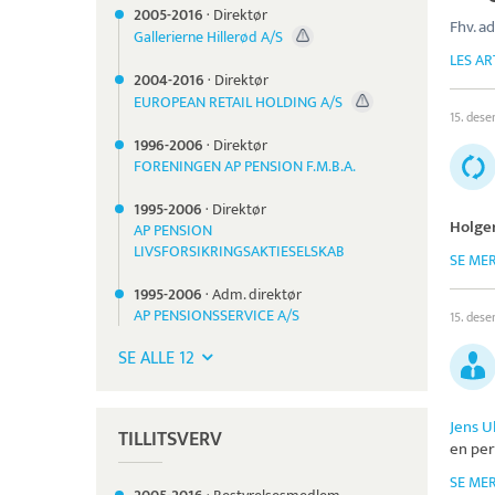
2005-
2016
·
Direktør
Fhv. a
Gallerierne Hillerød A/S
LES AR
2004-
2016
·
Direktør
EUROPEAN RETAIL HOLDING A/S
15. des
1996-
2006
·
Direktør
FORENINGEN AP PENSION F.M.B.A.
1995-
2006
·
Direktør
Holge
AP PENSION
LIVSFORSIKRINGSAKTIESELSKAB
SE ME
1995-
2006
·
Adm. direktør
AP PENSIONSSERVICE A/S
15. des
SE ALLE 12
Jens U
TILLITSVERV
en per
SE ME