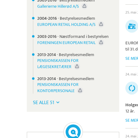
2005-
2016
·
Bestyrelsesmedlem
Gallerierne Hillerød A/S
25. mai
2004-
2016
·
Bestyrelsesmedlem
EUROPEAN RETAIL HOLDING A/S
2003-
2016
·
Næstformand i bestyrelsen
FORENINGEN EUROPEAN RETAIL
EUROP
til 31
2013-
2014
·
Bestyrelsesmedlem
SE ME
PENSIONSKASSEN FOR
LÆGESEKRETÆRER
24. mai
2013-
2014
·
Bestyrelsesmedlem
PENSIONSKASSEN FOR
KONTORPERSONALE
SE ALLE 51
Holge
12 år.
SE ME
24. mai