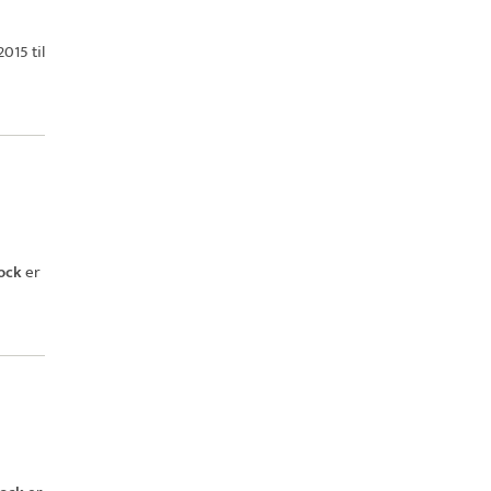
015 til
ock
er