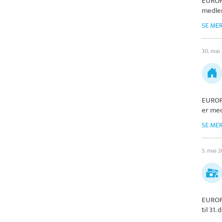
EUROP
medlem
SE ME
30. mai
EUROP
er med
SE ME
5. mai 2
EUROP
til 31