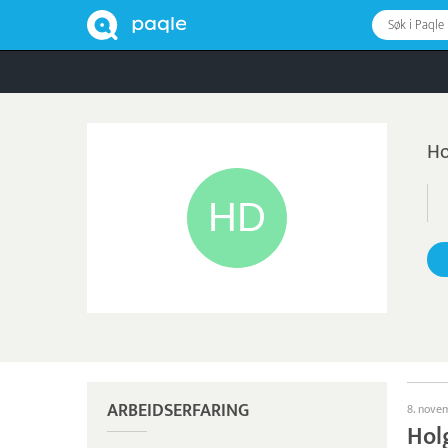
Søk i Paqle
Ho
ARBEIDSERFARING
8. nove
Hol