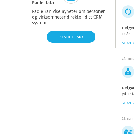
Paqle data
Paqle kan vise nyheter om personer
og virksomheter direkte i ditt CRM-
system.
Holge
12 år.
BESTIL DEMO
SE ME
24. mai
Holge
på 12 å
SE ME
29. apri