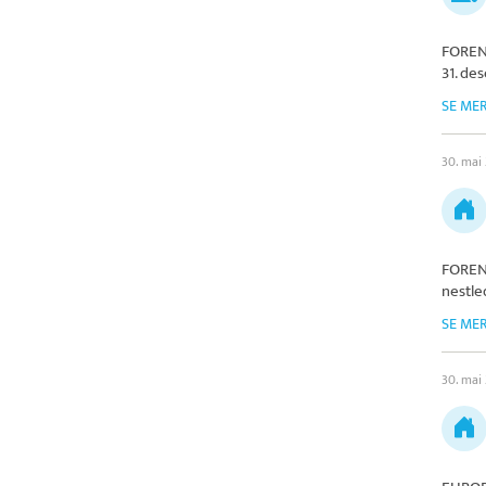
FOREN
31. de
SE ME
30. mai
FOREN
nestled
SE ME
30. mai