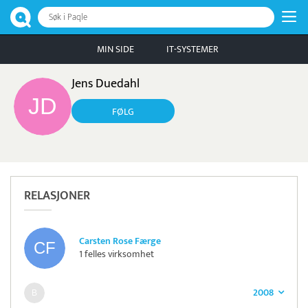
Søk i Paqle
MIN SIDE
IT-SYSTEMER
Jens Duedahl
FØLG
RELASJONER
Carsten Rose Færge
1 felles virksomhet
2008