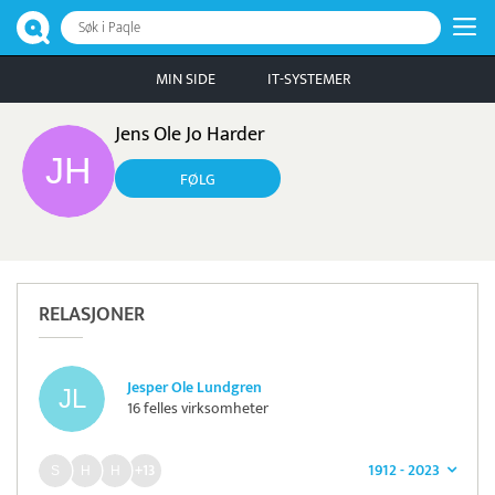
Søk i Paqle
MIN SIDE
IT-SYSTEMER
Jens Ole Jo Harder
FØLG
RELASJONER
Jesper Ole Lundgren
16 felles virksomheter
1912 - 2023
+13