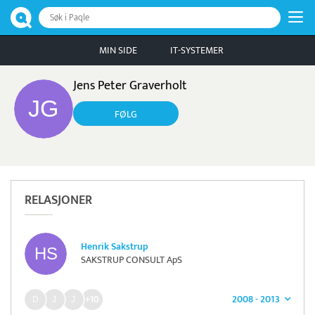
Søk i Paqle
MIN SIDE
IT-SYSTEMER
Jens Peter Graverholt
FØLG
RELASJONER
Henrik Sakstrup
SAKSTRUP CONSULT ApS
2008 - 2013
+10