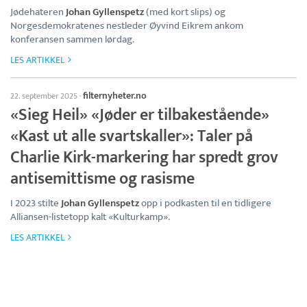
Jødehateren
Johan Gyllenspetz
(med kort slips) og
Norgesdemokratenes nestleder Øyvind Eikrem ankom
konferansen sammen lørdag.
LES ARTIKKEL
filternyheter.no
22. september 2025
·
«Sieg Heil» «Jøder er tilbakestående»
«Kast ut alle svartskaller»: Taler på
Charlie Kirk-markering har spredt grov
antisemittisme og rasisme
I 2023 stilte
Johan Gyllenspetz
opp i podkasten til en tidligere
Alliansen-listetopp kalt «Kulturkamp».
LES ARTIKKEL