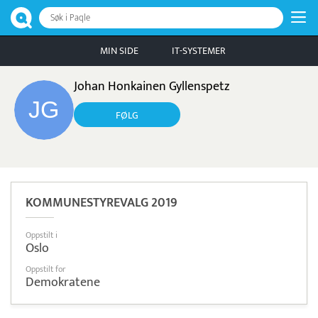
Søk i Paqle
MIN SIDE
IT-SYSTEMER
Johan Honkainen Gyllenspetz
FØLG
KOMMUNESTYREVALG 2019
Oppstilt i
Oslo
Oppstilt for
Demokratene