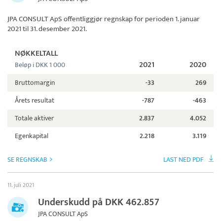
JPA CONSULT ApS
offentliggjør regnskap for perioden 1. januar
2021 til 31. desember 2021.
NØKKELTALL
2021
2020
Beløp i DKK 1 000
Bruttomargin
-33
269
Årets resultat
-787
-463
Totale aktiver
2.837
4.052
Egenkapital
2.218
3.119
SE REGNSKAB
LAST NED PDF
11. juli 2021
Underskudd på DKK 462.857
JPA CONSULT ApS