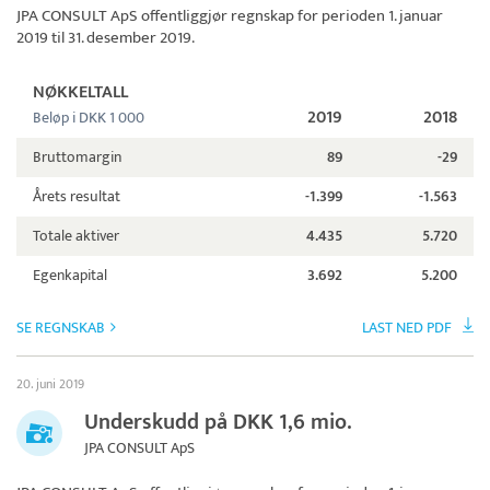
JPA CONSULT ApS
offentliggjør regnskap for perioden 1. januar
2019 til 31. desember 2019.
NØKKELTALL
2019
2018
Beløp i DKK 1 000
Bruttomargin
89
-29
Årets resultat
-1.399
-1.563
Totale aktiver
4.435
5.720
Egenkapital
3.692
5.200
SE REGNSKAB
LAST NED PDF
20. juni 2019
Underskudd på DKK 1,6 mio.
JPA CONSULT ApS