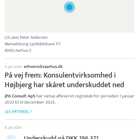
c/o Jens Peter Andersen
Marselisborg Lystbådehavn 117
8000 Aarhus C
erhvervslivaarhus.dk
9. juli 2024
·
På vej frem: Konsulentvirksomhed i
Højbjerg har skåret underskuddet ned
JPA Consult ApS
har netop afleveret regnskab for perioden 1 januar
2023 til 31 december 2023.
LES ARTIKKEL
8. juli 2024
Underskudd på DKK 196.371