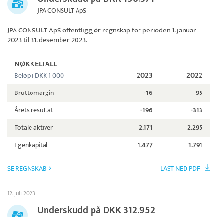
JPA CONSULT ApS
JPA CONSULT ApS
offentliggjør regnskap for perioden 1. januar
2023 til 31. desember 2023.
NØKKELTALL
2023
2022
Beløp i DKK 1 000
Bruttomargin
-16
95
Årets resultat
-196
-313
Totale aktiver
2.171
2.295
Egenkapital
1.477
1.791
SE REGNSKAB
LAST NED PDF
12. juli 2023
Underskudd på DKK 312.952