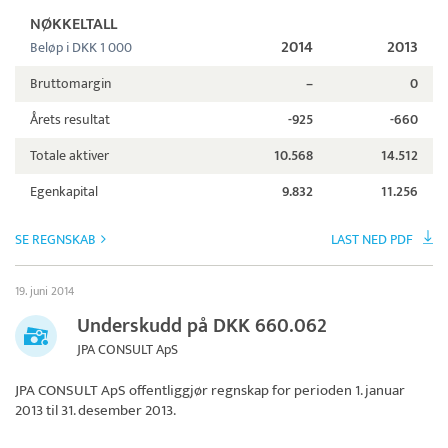
NØKKELTALL
2014
2013
Beløp i DKK 1 000
Bruttomargin
–
0
Årets resultat
-925
-660
Totale aktiver
10.568
14.512
Egenkapital
9.832
11.256
SE REGNSKAB
LAST NED PDF
19. juni 2014
Underskudd på DKK 660.062
JPA CONSULT ApS
JPA CONSULT ApS
offentliggjør regnskap for perioden 1. januar
2013 til 31. desember 2013.