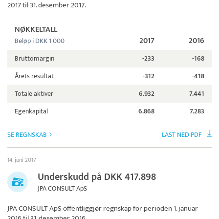
2017 til 31. desember 2017.
NØKKELTALL
2017
2016
Beløp i DKK 1 000
Bruttomargin
-233
-168
Årets resultat
-312
-418
Totale aktiver
6.932
7.441
Egenkapital
6.868
7.283
SE REGNSKAB
LAST NED PDF
14. juni 2017
Underskudd på DKK 417.898
JPA CONSULT ApS
JPA CONSULT ApS
offentliggjør regnskap for perioden 1. januar
2016 til 31. desember 2016.