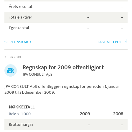
Årets resultat
–
–
Totale aktiver
–
–
Egenkapital
–
–
SE REGNSKAB
LAST NED PDF
3. juni 2010
Regnskap for 2009 offentligjort
JPA CONSULT ApS
JPA CONSULT ApS
offentliggjør regnskap for perioden 1. januar
2009 til 31. desember 2009.
NØKKELTALL
2009
2008
Beløp i 1.000
Bruttomargin
–
–