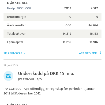
NØKKELTALL
2013
2012
Beløp i DKK 1 000
Bruttomargin
0
9
Årets resultat
-660
-14.964
Totale aktiver
14.512
16.153
Egenkapital
11.256
11.916
SE REGNSKAB
LAST NED PDF
29. juni 2013
Underskudd på DKK 15 mio.
JPA CONSULT ApS
JPA CONSULT ApS
offentliggjør regnskap for perioden 1. januar
2012 til 31. desember 2012.