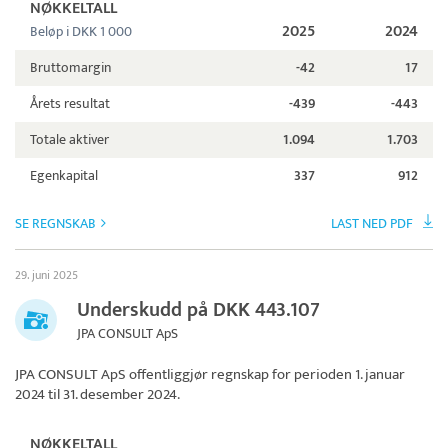
NØKKELTALL
2025
2024
Beløp i DKK 1 000
Bruttomargin
-42
17
Årets resultat
-439
-443
Totale aktiver
1.094
1.703
Egenkapital
337
912
SE REGNSKAB
LAST NED PDF
29. juni 2025
Underskudd på DKK 443.107
JPA CONSULT ApS
JPA CONSULT ApS
offentliggjør regnskap for perioden 1. januar
2024 til 31. desember 2024.
NØKKELTALL