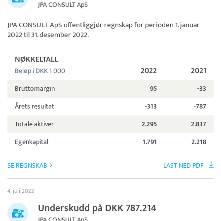
JPA CONSULT ApS
JPA CONSULT ApS
offentliggjør regnskap for perioden 1. januar
2022 til 31. desember 2022.
NØKKELTALL
2022
2021
Beløp i DKK 1 000
Bruttomargin
95
-33
Årets resultat
-313
-787
Totale aktiver
2.295
2.837
Egenkapital
1.791
2.218
SE REGNSKAB
LAST NED PDF
4. juli 2022
Underskudd på DKK 787.214
JPA CONSULT ApS