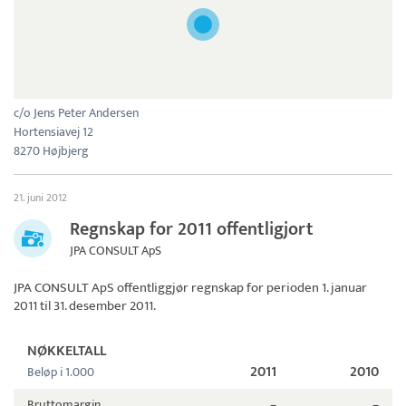
c/o Jens Peter Andersen
Hortensiavej 12
8270 Højbjerg
21. juni 2012
Regnskap for 2011 offentligjort
JPA CONSULT ApS
JPA CONSULT ApS
offentliggjør regnskap for perioden 1. januar
2011 til 31. desember 2011.
NØKKELTALL
2011
2010
Beløp i 1.000
Bruttomargin
–
–