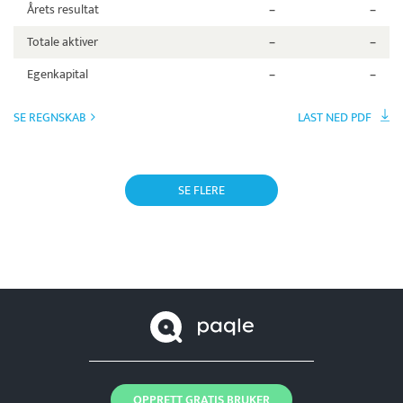
Årets resultat
–
–
Totale aktiver
–
–
Egenkapital
–
–
SE REGNSKAB
LAST NED PDF
SE FLERE
OPPRETT GRATIS BRUKER