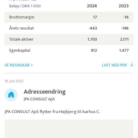
2024
2023
Beløp i DKK 1 000
Bruttomargin
17
-16
Årets resultat
-443
-196
Totale aktiver
1.703
2.171
Egenkapital
912
1.477
SE REGNSKAB
LAST NED PDF
18. juni 2025
Adresseendring
JPA CONSULT ApS
JPA CONSULT ApS
flytter fra Højbjerg til Aarhus C.