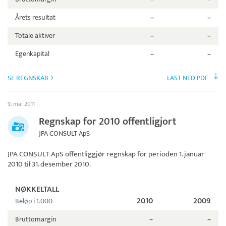
Årets resultat
–
–
Totale aktiver
–
–
Egenkapital
–
–
SE REGNSKAB
LAST NED PDF
9. mai 2011
Regnskap for 2010 offentligjort
JPA CONSULT ApS
JPA CONSULT ApS
offentliggjør regnskap for perioden 1. januar
2010 til 31. desember 2010.
NØKKELTALL
2010
2009
Beløp i 1.000
Bruttomargin
–
–