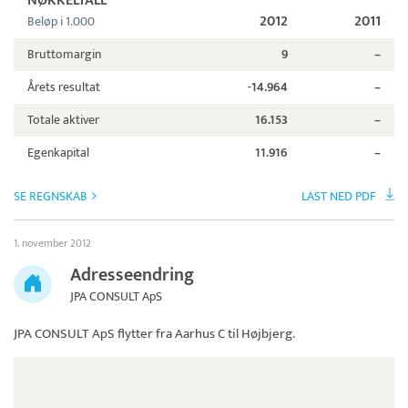
NØKKELTALL
2012
2011
Beløp i 1.000
Bruttomargin
9
–
Årets resultat
-14.964
–
Totale aktiver
16.153
–
Egenkapital
11.916
–
SE REGNSKAB
LAST NED PDF
1. november 2012
Adresseendring
JPA CONSULT ApS
JPA CONSULT ApS
flytter fra Aarhus C til Højbjerg.