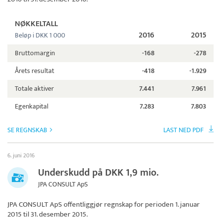
NØKKELTALL
2016
2015
Beløp i DKK 1 000
Bruttomargin
-168
-278
Årets resultat
-418
-1.929
Totale aktiver
7.441
7.961
Egenkapital
7.283
7.803
SE REGNSKAB
LAST NED PDF
6. juni 2016
Underskudd på DKK 1,9 mio.
JPA CONSULT ApS
JPA CONSULT ApS
offentliggjør regnskap for perioden 1. januar
2015 til 31. desember 2015.