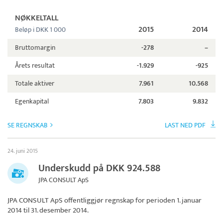
NØKKELTALL
2015
2014
Beløp i DKK 1 000
Bruttomargin
-278
–
Årets resultat
-1.929
-925
Totale aktiver
7.961
10.568
Egenkapital
7.803
9.832
SE REGNSKAB
LAST NED PDF
24. juni 2015
Underskudd på DKK 924.588
JPA CONSULT ApS
JPA CONSULT ApS
offentliggjør regnskap for perioden 1. januar
2014 til 31. desember 2014.