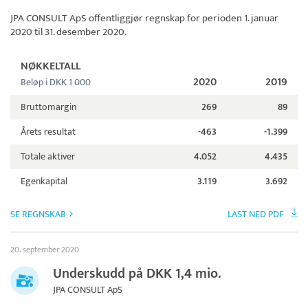
JPA CONSULT ApS
offentliggjør regnskap for perioden 1. januar
2020 til 31. desember 2020.
NØKKELTALL
2020
2019
Beløp i DKK 1 000
Bruttomargin
269
89
Årets resultat
-463
-1.399
Totale aktiver
4.052
4.435
Egenkapital
3.119
3.692
SE REGNSKAB
LAST NED PDF
20. september 2020
Underskudd på DKK 1,4 mio.
JPA CONSULT ApS