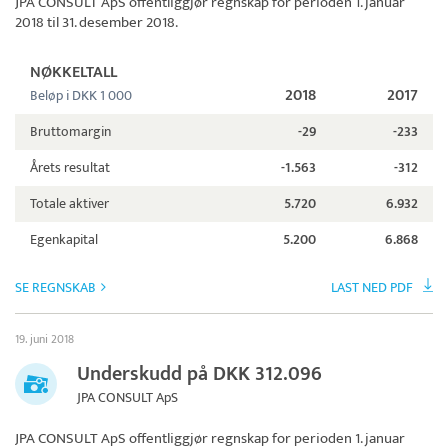
JPA CONSULT ApS
offentliggjør regnskap for perioden 1. januar
2018 til 31. desember 2018.
NØKKELTALL
2018
2017
Beløp i DKK 1 000
Bruttomargin
-29
-233
Årets resultat
-1.563
-312
Totale aktiver
5.720
6.932
Egenkapital
5.200
6.868
SE REGNSKAB
LAST NED PDF
19. juni 2018
Underskudd på DKK 312.096
JPA CONSULT ApS
JPA CONSULT ApS
offentliggjør regnskap for perioden 1. januar