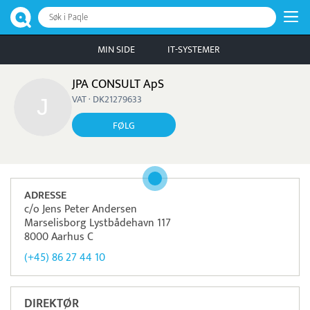
Søk i Paqle
MIN SIDE
IT-SYSTEMER
JPA CONSULT ApS
VAT · DK21279633
FØLG
ADRESSE
c/o Jens Peter Andersen
Marselisborg Lystbådehavn 117
8000 Aarhus C
(+45) 86 27 44 10
DIREKTØR