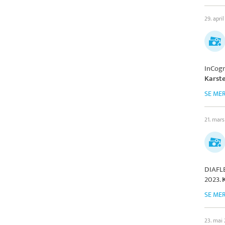
29. apri
InCog
Karst
SE ME
21. mar
DIAFL
2023.
SE ME
23. mai