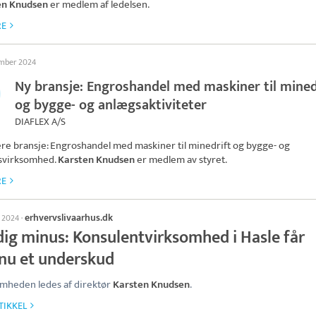
en Knudsen
er medlem af ledelsen.
RE
ember 2024
Ny bransje: Engroshandel med maskiner til mined
og bygge- og anlægsaktiviteter
DIAFLEX A/S
ere bransje: Engroshandel med maskiner til minedrift og bygge- og
svirksomhed.
Karsten Knudsen
er medlem av styret.
RE
erhvervslivaarhus.dk
l 2024
·
dig minus: Konsulentvirksomhed i Hasle får
nu et underskud
mheden ledes af direktør
Karsten Knudsen
.
TIKKEL