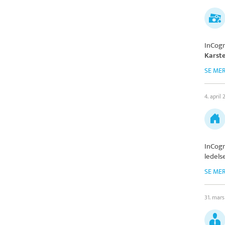
InCog
Karst
SE ME
4. april
InCog
ledels
SE ME
31. mar