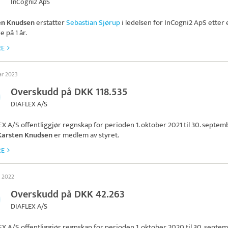
InCogni2 ApS
en Knudsen
erstatter
Sebastian Sjørup
i ledelsen for
InCogni2 ApS
etter 
e på 1 år.
RE
ar 2023
Overskudd på DKK 118.535
DIAFLEX A/S
EX A/S
offentliggjør regnskap for perioden 1. oktober 2021 til 30. septem
Karsten Knudsen
er medlem av styret.
RE
s 2022
Overskudd på DKK 42.263
DIAFLEX A/S
EX A/S
offentliggjør regnskap for perioden 1. oktober 2020 til 30. septe