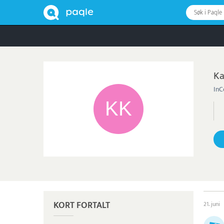
Søk i Paqle
Ka
InC
KORT FORTALT
21. juni