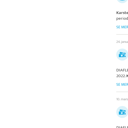
Karst
period
SE ME
24. janu
DIAFL
2022.
SE ME
10. mar
DIAFL