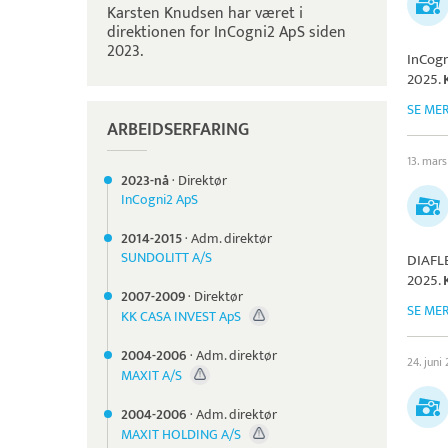
Karsten Knudsen har været i
direktionen for InCogni2 ApS siden
2023.
InCog
2025.
SE ME
ARBEIDSERFARING
13. mars
2023-nå
·
Direktør
InCogni2 ApS
2014-
2015
·
Adm. direktør
SUNDOLITT A/S
DIAFL
2025.
2007-
2009
·
Direktør
SE ME
KK CASA INVEST ApS
2004-
2006
·
Adm. direktør
24. juni
MAXIT A/S
2004-
2006
·
Adm. direktør
MAXIT HOLDING A/S