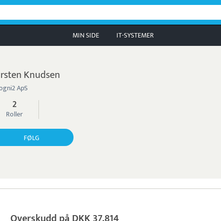
MIN SIDE
IT-SYSTEMER
rsten Knudsen
ogni2 ApS
2
Roller
FØLG
Overskudd på DKK 37.814