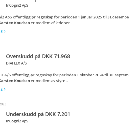
InCogni2 ApS
ni2 ApS
offentliggjør regnskap for perioden 1. januar 2025 til 31. desembe
Karsten Knudsen
er medlem af ledelsen.
RE
Overskudd på DKK 71.968
DIAFLEX A/S
EX A/S
offentliggjør regnskap for perioden 1. oktober 2024 til 30. septe
Karsten Knudsen
er medlem av styret.
RE
 2025
Underskudd på DKK 7.201
InCogni2 ApS