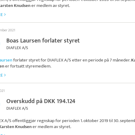
arsten Knudsen
er medlem av styret.
RE
ember 2021
Boas Laursen forlater styret
DIAFLEX A/S
aursen
forlater styret for
DIAFLEX A/S
etter en periode på 7 måneder.
K
en
er fortsatt styremedlem.
RE
021
Overskudd på DKK 194.124
DIAFLEX A/S
EX A/S
offentliggjør regnskap for perioden 1. oktober 2019 til 30. septe
Karsten Knudsen
er medlem av styret.