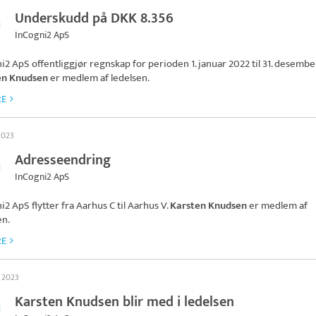
Underskudd på DKK 8.356
InCogni2 ApS
ni2 ApS
offentliggjør regnskap for perioden 1. januar 2022 til 31. desembe
en Knudsen
er medlem af ledelsen.
RE
 2023
Adresseendring
InCogni2 ApS
ni2 ApS
flytter fra Aarhus C til Aarhus V.
Karsten Knudsen
er medlem af
en.
RE
s 2023
Karsten Knudsen blir med i ledelsen