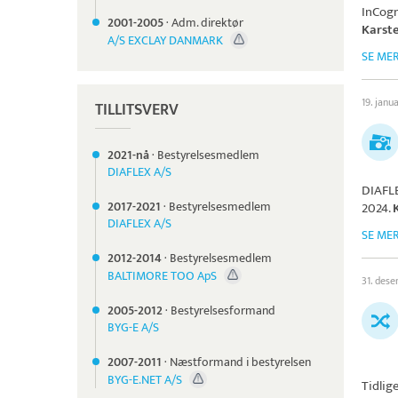
InCog
2001-
2005
·
Adm. direktør
Karst
A/S EXCLAY DANMARK
SE ME
19. janu
TILLITSVERV
2021-nå
·
Bestyrelsesmedlem
DIAFLEX A/S
DIAFL
2017-
2021
·
Bestyrelsesmedlem
2024.
DIAFLEX A/S
SE ME
2012-
2014
·
Bestyrelsesmedlem
BALTIMORE TOO ApS
31. des
2005-
2012
·
Bestyrelsesformand
BYG-E A/S
2007-
2011
·
Næstformand i bestyrelsen
BYG-E.NET A/S
Tidlig