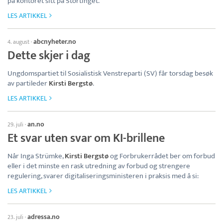
på kontoret sitt på Stortinget.
LES ARTIKKEL
abcnyheter.no
4. august
·
Dette skjer i dag
Ungdomspartiet til Sosialistisk Venstreparti (SV) får torsdag besøk
av partileder
Kirsti Bergstø
.
LES ARTIKKEL
an.no
29. juli
·
Et svar uten svar om KI-brillene
Når Inga Strümke,
Kirsti Bergstø
og Forbrukerrådet ber om forbud
eller i det minste en rask utredning av forbud og strengere
regulering, svarer digitaliseringsministeren i praksis med å si:
LES ARTIKKEL
adressa.no
23. juli
·