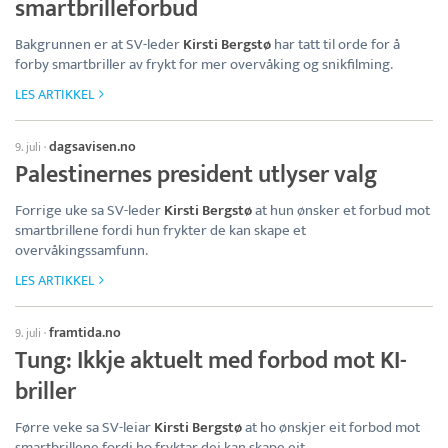
smartbrilleforbud
Bakgrunnen er at SV-leder
Kirsti Bergstø
har tatt til orde for å
forby smartbriller av frykt for mer overvåking og snikfilming.
LES ARTIKKEL
dagsavisen.no
9. juli
·
Palestinernes president utlyser valg
Forrige uke sa SV-leder
Kirsti Bergstø
at hun ønsker et forbud mot
smartbrillene fordi hun frykter de kan skape et
overvåkingssamfunn.
LES ARTIKKEL
framtida.no
9. juli
·
Tung: Ikkje aktuelt med forbod mot KI-
briller
Førre veke sa SV-leiar
Kirsti Bergstø
at ho ønskjer eit forbod mot
smartbrillene fordi ho fryktar dei kan skape eit