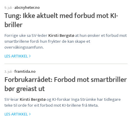
abcnyheter.no
9. juli
·
Tung: Ikke aktuelt med forbud mot KI-
briller
Forrige uke sa SV-leder
Kirsti Bergstø
at hun ønsker et forbud mot
smartbrillene fordi hun frykter de kan skape et
overvåkingssamfunn.
LES ARTIKKEL
framtida.no
3. juli
·
Forbrukarrådet: Forbod mot smartbriller
bør greiast ut
SV-leiar
Kirsti Bergstø
og KI-forskar Inga Strümke har tidlegare
teke til orde for eit forbod mot KI-brillene frå Meta.
LES ARTIKKEL