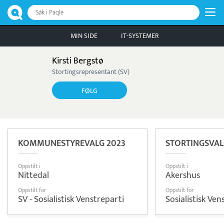
Søk i Paqle
MIN SIDE
IT-SYSTEMER
Kirsti Bergstø
Stortingsrepresentant (SV)
FØLG
KOMMUNESTYREVALG 2023
STORTINGSVAL
Oppstilt i
Oppstilt i
Nittedal
Akershus
Oppstilt for
Oppstilt for
SV - Sosialistisk Venstreparti
Sosialistisk Ven