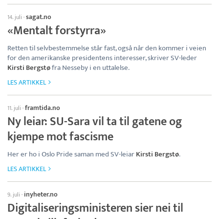
sagat.no
14. juli
·
«Mentalt forstyrra»
Retten til selvbestemmelse står fast, også når den kommer i veien
for den amerikanske presidentens interesser, skriver SV-leder
Kirsti Bergstø
fra Nesseby i en uttalelse.
LES ARTIKKEL
framtida.no
11. juli
·
Ny leiar: SU-Sara vil ta til gatene og
kjempe mot fascisme
Her er ho i Oslo Pride saman med SV-leiar
Kirsti Bergstø
.
LES ARTIKKEL
inyheter.no
9. juli
·
Digitaliseringsministeren sier nei til