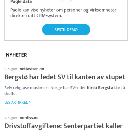
Paqle data
Paqle kan vise nyheter om personer og virksomheter
direkte i ditt CRM-system.
BESTIL DEMO
NYHETER
nettavisen.no
6. august
·
Bergstø har ledet SV til kanten av stupet
Selv religiøse muslimer i Norge har SV-leder
Kirsti Bergstø
klart å
skuffe.
LES ARTIKKEL
nordlys.no
4. august
·
Drivstoffavgiftene: Senterpartiet kaller