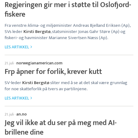
Regjeringen gir mer i støtte til Oslofjord-
fiskere
Fra venstre: klima- og miljøminister Andreas Bjelland Eriksen (Ap),
SVs leder
Kirsti Bergstø
, statsminister Jonas Gahr Støre (Ap) og
fiskeri- og havminister Marianne Sivertsen Næss (Ap).
LES ARTIKKEL
norwegianamerican.com
21. juli
·
Frp åpner for forlik, krever kutt
SV-leder
Kirsti Bergstø
sliter med å se at det skal være grunnlag
for noe skatteforlik på tvers av partilinjene.
LES ARTIKKEL
an.no
21. juli
·
Jeg vil ikke at du ser på meg med AI-
brillene dine