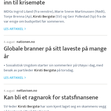
inn til krisemøte
MDGs Ingrid Liland (fra venstre), Marie Sneve Martinussen (Rødt),
Tonje Brenna (Ap),
Kirsti Bergstø
(SV) og Geir Pollestad (Sp) fra de
var enige om budsjettet før sommeren.
LES ARTIKKEL
nationen.no
4. august
·
Globale branner på sitt laveste på mange
år
• Sosialistisk Ungdom starter sin sommerleir på Utøya i dag, med
besøk av partileder
Kirsti Bergstø
på torsdag.
LES ARTIKKEL
nettavisen.no
4. august
·
Kan bli et ragnarok for statsfinansene
SV-leder
Kirsti Bergstø
har som kjent laget seg en skammens vegg