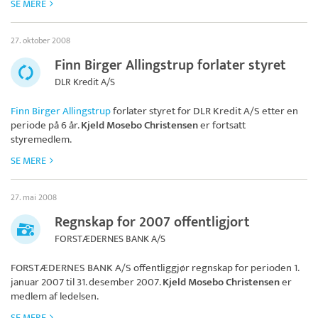
SE MERE
27. oktober 2008
Finn Birger Allingstrup forlater styret
DLR Kredit A/S
Finn Birger Allingstrup
forlater styret for
DLR Kredit A/S
etter en
periode på 6 år.
Kjeld Mosebo Christensen
er fortsatt
styremedlem.
SE MERE
27. mai 2008
Regnskap for 2007 offentligjort
FORSTÆDERNES BANK A/S
FORSTÆDERNES BANK A/S
offentliggjør regnskap for perioden 1.
januar 2007 til 31. desember 2007.
Kjeld Mosebo Christensen
er
medlem af ledelsen.
SE MERE