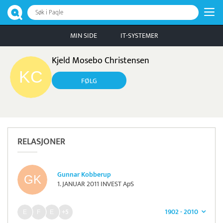
Søk i Paqle
MIN SIDE
IT-SYSTEMER
Kjeld Mosebo Christensen
FØLG
RELASJONER
Gunnar Kobberup
1. JANUAR 2011 INVEST ApS
1902 - 2010
+5