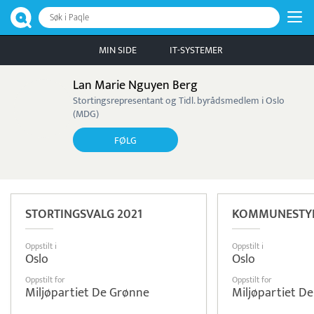
Søk i Paqle
MIN SIDE
IT-SYSTEMER
Lan Marie Nguyen Berg
Stortingsrepresentant og Tidl. byrådsmedlem i Oslo
(MDG)
FØLG
STORTINGSVALG 2021
KOMMUNESTYR
Oppstilt i
Oppstilt i
Oslo
Oslo
Oppstilt for
Oppstilt for
Miljøpartiet De Grønne
Miljøpartiet D