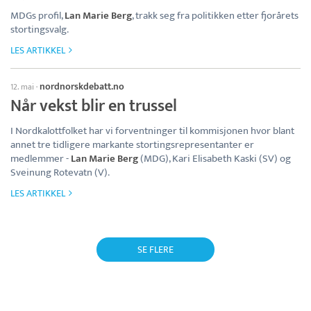
MDGs profil,
Lan Marie Berg
, trakk seg fra politikken etter fjorårets
stortingsvalg.
LES ARTIKKEL
nordnorskdebatt.no
12. mai
·
Når vekst blir en trussel
I Nordkalottfolket har vi forventninger til kommisjonen hvor blant
annet tre tidligere markante stortingsrepresentanter er
medlemmer -
Lan Marie Berg
(MDG), Kari Elisabeth Kaski (SV) og
Sveinung Rotevatn (V).
LES ARTIKKEL
SE FLERE