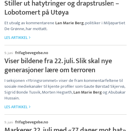
Stiller ut hatytringer og drapstrusler: –
Lobotomert på Utøya
Et utvalg av kommentarene
Lan Marie Berg
, politiker i Miljøpartiet
De Grønne, har mottatt.
LES ARTIKKEL
frifagbevegelse.no
9. juni
·
Viser bildene fra 22. juli. Slik skal nye
generasjoner lære om terroren
I seksjonen «Ytringsrommet» viser de fram kommentarfeltene til
sosiale mediekanaler til kjente profiler som Gaute Børstad Skjervø,
Sigrid Bonde Tusvik, Morten Hegseth,
Lan Marie Berg
og Abubakar
Hussain.
LES ARTIKKEL
frifagbevegelse.no
9. juni
·
Markerer 22. juli med «77 dager mot hat»